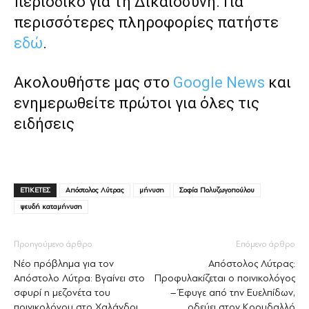
περιοδικό για τη Δικαιοσύνη. Για
περισσότερες πληροφορίες πατήστε
εδώ
.
Ακολουθήστε μας στο
Google News
και
ενημερωθείτε πρώτοι για όλες τις
ειδήσεις
ΕΤΙΚΕΤΕΣ
Απόστολος Λύτρας
μήνυση
Σοφία Πολυζωγοπούλου
ψευδή καταμήνυση
Προηγούμενο άρθρο
Επόμενο άρθρο
Νέο πρόβλημα για τον
Απόστολος Λύτρας:
Απόστολο Λύτρα: Βγαίνει στο
Προφυλακίζεται ο ποινικολόγος
σφυρί η μεζονέτα του
– Έφυγε από την Ευελπίδων,
ποινικολόγου στο Χαλάνδρι
οδεύει στον Κορυδαλλό