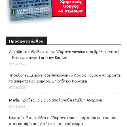
Πρόσφατα άρθρα
Λυκαβηττός: Θρίλερ με την 57χρονη γυναίκα που βρέθηκε νεκρή
– Είχε εξαφανιστεί από την Κυψέλη
08/08/2026
Υποκλοπές: Επιμένει στη συγκάλυψη ο Άρειος Πάγος – Απορρίπτει
τα αιτήματα των Σαμαρά, Σπίρτζη και Κουκάκη
07/08/2026
Marfin: Προθεσμία για να απολογηθεί έλαβε η 46χρονη
07/08/2026
Μυστράς: Στο εδώλιο ο 55χρονος για τη σορό του πατέρα του
στον καταψύκτη – Δικάζεται στο αυτόφωρο