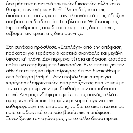
δοκιμάστηκε η αντοχή τακτικών δικαστών, αλλά και ο
θεσμός των ενόρκων. Καθ’ όλη τη διάρκεια της
διαδικασίας, οι ένορκοι, στην πλειονότητά τους, έδειξαν
ασέβεια στη διαδικασία. Το έβλεπα σε 98 δικασίμους.
Είμαι άνθρωπος που ζει στο χώρο της δικαιοσύνης,
σέβομαι την κρίση της δικαιοσύνης».
Στη συνέχεια πρόσθεσε: «Εξεπλάγην από την απόφαση,
πρόκειται για τεράστιο δικαστικό σκάνδαλο και μεγάλη
δικαστική πλάνη. Δεν περίμενα τέτοια απόφαση, ωστόσο
πρέπει να στηρίξουμε τη δικαιοσύνη. Έχω πειστεί για την
αθωότητα της και είμαι σίγουρος ότι θα δικαιωθούμε
στο δεύτερο βαθμό… Δεν υποβάλλαμε αίτημα για
χορήγηση ελαφρυντικών, αποφασίζοντας από κοινού με
την κατηγορούμενη να μη δεχθούμε την οποιαδήποτε
ποινή. Δεν μας ενδιέφερε η μείωση της ποινής, αλλά η
ομόφωνη αθώωση. Περιμένω με νομική αγωνία την
καθαρογραφή της απόφασης, να δω το σκεπτικό και σε
ποιο αποδεικτικό στοιχείο βασίστηκε η απόφαση.
Συνεχίζουμε τον αγώνα μας για το άλλο δικαστήριο».