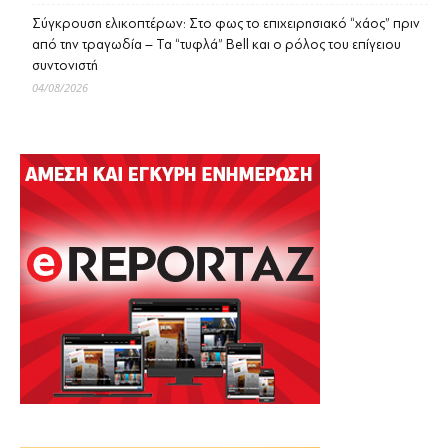
Σύγκρουση ελικοπτέρων: Στο φως το επιχειρησιακό “χάος” πριν
από την τραγωδία – Τα “τυφλά” Bell και ο ρόλος του επίγειου
συντονιστή
04/08/2026