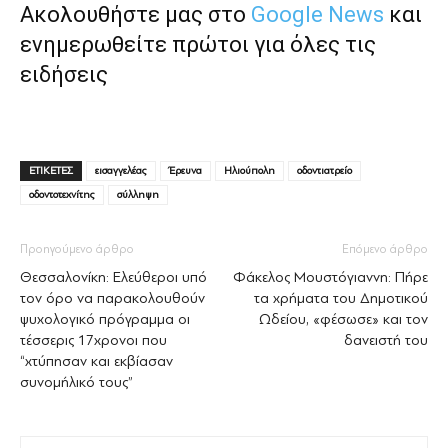
Ακολουθήστε μας στο
Google News
και
ενημερωθείτε πρώτοι για όλες τις
ειδήσεις
ΕΤΙΚΕΤΕΣ
εισαγγελέας
Έρευνα
Ηλιούπολη
οδοντιατρείο
οδοντοτεχνίτης
σύλληψη
Προηγούμενο άρθρο
Επόμενο άρθρο
Θεσσαλονίκη: Ελεύθεροι υπό
Φάκελος Μουστόγιαννη: Πήρε
τον όρο να παρακολουθούν
τα χρήματα του Δηµοτικού
ψυχολογικό πρόγραμμα οι
Ωδείου, «φέσωσε» και τον
τέσσερις 17χρονοι που
δανειστή του
“χτύπησαν και εκβίασαν
συνομήλικό τους”