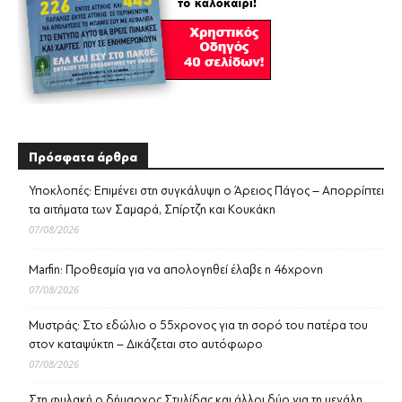
Πρόσφατα άρθρα
Υποκλοπές: Επιμένει στη συγκάλυψη ο Άρειος Πάγος – Απορρίπτει
τα αιτήματα των Σαμαρά, Σπίρτζη και Κουκάκη
07/08/2026
Marfin: Προθεσμία για να απολογηθεί έλαβε η 46χρονη
07/08/2026
Μυστράς: Στο εδώλιο ο 55χρονος για τη σορό του πατέρα του
στον καταψύκτη – Δικάζεται στο αυτόφωρο
07/08/2026
Στη φυλακή ο δήμαρχος Στυλίδας και άλλοι δύο για τη μεγάλη