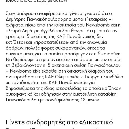
ιδιοκτησιακό δεσμό με αυτόν!
Στην απόφαση αναφέρεται και γίνεται γνωστό ότι ο
Δημήτρης Γιαννακόπουλος χρησιμοποιεί εταιρείες –
οχήματα, πίσω από την ιδιοκτησία του Νewsbomb και η
πλευρά Δημήτρη Αγγελόπουλου θεωρεί ότι μ’ αυτό τον
τρόπο, ο ιδιοκτήτης της ΚΑΕ Παναθηναϊκός δεν
εκτίθεται και «προστατεύεται» από την ανωνυμία
άρθρων, πολλές φορές συκοφαντικών, όπως τα
συγκεκριμένα, για τα οποία προσέφυγαν στη δικαιοσύνη.
Να θυμίσουμε ότι μια αντίστοιχη απόφαση με την οποία
επιβεβαιώνονταν η ιδιοκτησιακή σχέση Γιαννακόπουλου
– Newbomb είχε εκδοθεί στη δικαστική διαμάχη του
αντιπροέδρου της ΚΑΕ Ολυμπιακός κ. Γιώργου Σκινδήλια
με τον ιδιοκτήτη της ΚΑΕ Παναθηναϊκός για
δημοσιεύματα της ίδιας ιστοσελίδας τα οποία κρίθηκαν
συκοφαντικά και οδήγησαν στην αμετάκλητη καταδίκη
Γιαννακόπουλου με ποινή φυλάκισης 12 μηνών.
Γίνετε συνδρομητές στο «Δικαστικό