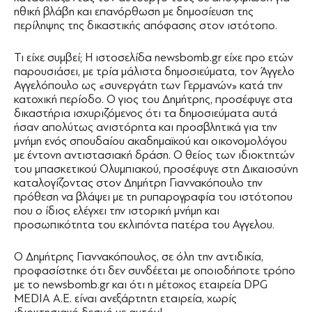
ηθική βλάβη και επανόρθωση με δημοσίευση της
περίληψης της δικαστικής απόφασης στον ιστότοπο.
Τι είχε συμβεί; Η ιστοσελίδα newsbomb.gr είχε προ ετών
παρουσιάσει, με τρία μάλιστα δημοσιεύματα, τον Άγγελο
Αγγελόπουλο ως «συνεργάτη των Γερμανών» κατά την
κατοχική περίοδο. Ο γιος του Δημήτρης, προσέφυγε στα
δικαστήρια ισχυριζόμενος ότι τα δημοσιεύματα αυτά
ήσαν απολύτως ανιστόρητα και προσβλητικά για την
μνήμη ενός σπουδαίου ακαδημαϊκού και οικονομολόγου
με έντονη αντιστασιακή δράση. Ο θείος των ιδιοκτητών
του μπασκετικού Ολυμπιακού, προσέφυγε στη Δικαιοσύνη
καταλογίζοντας στον Δημήτρη Γιαννακόπουλο την
πρόθεση να βλάψει με τη ρυπαρογραφία του ιστότοπου
που ο ίδιος ελέγχει την ιστορική μνήμη και
προσωπικότητα του εκλιπόντα πατέρα του Αγγελου.
Ο Δημήτρης Γιαννακόπουλος, σε όλη την αντιδικία,
προφασίστηκε ότι δεν συνδέεται με οποιοδήποτε τρόπο
με το newsbomb.gr και ότι η μέτοχος εταιρεία DPG
MEDIA A.E. είναι ανεξάρτητη εταιρεία, χωρίς