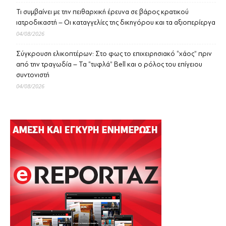
Τι συμβαίνει με την πειθαρχική έρευνα σε βάρος κρατικού
ιατροδικαστή – Οι καταγγελίες της δικηγόρου και τα αξιοπερίεργα
04/08/2026
Σύγκρουση ελικοπτέρων: Στο φως το επιχειρησιακό “χάος” πριν
από την τραγωδία – Τα “τυφλά” Bell και ο ρόλος του επίγειου
συντονιστή
04/08/2026