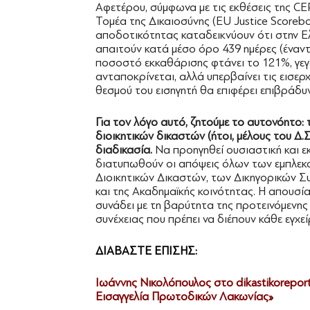
Αφετέρου, σύμφωνα με τις εκθέσεις της C
Τομέα της Δικαιοσύνης (EU Justice Scoreboa
αποδοτικότητας καταδεικνύουν ότι στην Ε
απαιτούν κατά μέσο όρο 439 ημέρες (έναντ
ποσοστό εκκαθάρισης φτάνει το 121%, γεγο
ανταποκρίνεται, αλλά υπερβαίνει τις εισερ
θεσμού του εισηγητή θα επιφέρει επιβράδυ
Για τον λόγο αυτό, ζητούμε το αυτονόητο:
διοικητικών δικαστών (ήτοι, μέλους του Δ.
διαδικασία.
Να προηγηθεί ουσιαστική και ε
διατυπωθούν οι απόψεις όλων των εμπλεκ
Διοικητικών Δικαστών, των Δικηγορικών Σ
και της Ακαδημαϊκής κοινότητας. Η απουσία
συνάδει με τη βαρύτητα της προτεινόμενης 
συνέχειας που πρέπει να διέπουν κάθε εγχε
ΔΙΑΒΑΣΤΕ ΕΠΙΣΗΣ:
Ιωάννης Νικολόπουλος στο dikastikoreporta
Εισαγγελία Πρωτοδικών Λακωνίας»