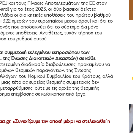
EPEJ και τους Πίνακες Αποτελεσμάτων της ΕΕ στον
rd) για το έτος 2023, οι δύο βασικοί δείκτες
λλάδα οι διοικητικές υποθέσεις του πρώτου βαθμού
ι 322 ημερών του ευρωπαϊκού μέσου όρου) και ότι το
νός που αποδεικνύει ότι το σύστημα όχι μόνο
χόμενες υποθέσεις. Αντιθέτως, τυχόν τήρηση του
νση του ρυθμού αυτού.
 τη συμμετοχή εκλεγμένου εκπροσώπου των
Σ. της Ένωσης Διοικητικών Δικαστών) σε κάθε
κτεταμένη διαδικασία διαβούλευσης, προκειμένου να
ομένων θεσμικών παραγόντων: της Ένωσης
υλλόγων, του Νομικού Συμβουλίου του Κράτους, αλλά
 μιας τέτοιας ευρείας θεσμικής συμμετοχής δεν
μεταρρύθμισης, ούτε με τις αρχές της θεσμικής
ίρημα επέμβασης σε κωδικοποιητικό έργο.
z.gr: «Συνεχίζουμε την αποχή μέχρι να στελεχωθεί η