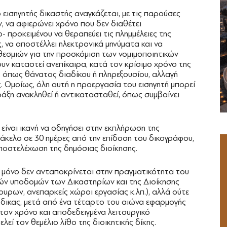
 εισηγητής δικαστής αναγκάζεται, με τις παρούσες
 να αφιερώνει χρόνο που δεν διαθέτει
- προκειμένου να θεραπεύει τις πλημμέλειες της
ς, να αποστέλλει ηλεκτρονικά μηνύματα και να
θεσμιών για την προσκόμιση των νομιμοποιητικών
ουν καταστεί ανεπίκαιρα, κατά τον κρίσιμο χρόνο της
 όπως θάνατος διαδίκου ή πληρεξουσίου, αλλαγή
 Ομοίως, όλη αυτή η προεργασία του εισηγητή μπορεί
άξη ανακληθεί ή αντικατασταθεί, όπως συμβαίνει
 είναι ικανή να οδηγήσει στην εκπλήρωση της
άκελο σε 30 ημέρες από την επίδοση του δικογράφου,
υποστελέχωση της δημόσιας διοίκησης.
ι μόνο δεν ανταποκρίνεται στην πραγματικότητα του
κών υποδομών των Δικαστηρίων και της Διοίκησης
κουρων, ανεπαρκείς χώροι εργασίας κ.λπ.), αλλά ούτε
ώδικας, μετά από ένα τέταρτο του αιώνα εφαρμογής
 στον χρόνο και αποδεδειγμένα λειτουργικό
εί τον θεμέλιο λίθο της διοικητικής δίκης.