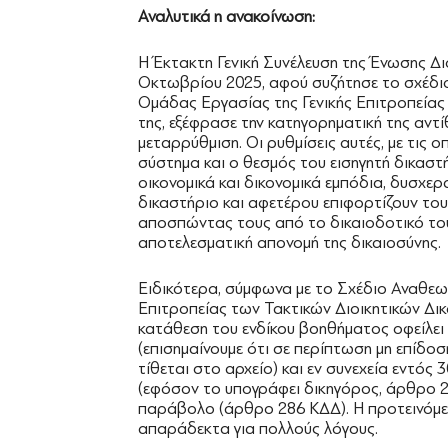
Αναλυτικά η ανακοίνωση:
Η Έκτακτη Γενική Συνέλευση της Ένωσης Δι
Οκτωβρίου 2025, αφού συζήτησε το σχέδιο
Ομάδας Εργασίας της Γενικής Επιτροπείας
της, εξέφρασε την κατηγορηματική της αντί
μεταρρύθμιση. Οι ρυθμίσεις αυτές, με τις 
σύστημα και ο θεσμός του εισηγητή δικαστ
οικονομικά και δικονομικά εμπόδια, δυσχε
δικαστήριο και αφετέρου επιφορτίζουν του
αποσπώντας τους από το δικαιοδοτικό του
αποτελεσματική απονομή της δικαιοσύνης.
Ειδικότερα, σύμφωνα με το Σχέδιο Αναθεωρ
Επιτροπείας των Τακτικών Διοικητικών Δικ
κατάθεση του ενδίκου βοηθήματος οφείλει 
(επισημαίνουμε ότι σε περίπτωση μη επίδο
τίθεται στο αρχείο) και εν συνεχεία εντός
(εφόσον το υπογράφει δικηγόρος, άρθρο 2
παράβολο (άρθρο 286 ΚΔΔ). Η προτεινόμεν
απαράδεκτα για πολλούς λόγους.