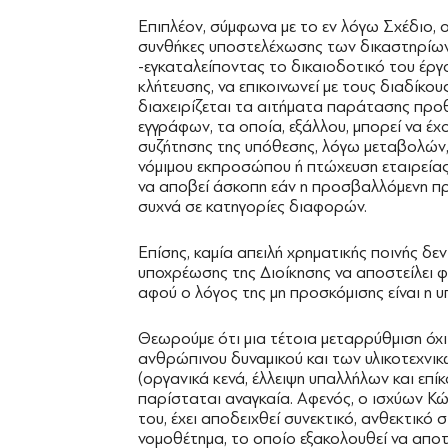
Επιπλέον, σύμφωνα με το εν λόγω Σχέδιο, ο
συνθήκες υποστελέχωσης των δικαστηρίων,
-εγκαταλείποντας το δικαιοδοτικό του έργο
κλήτευσης, να επικοινωνεί με τους διαδίκου
διαχειρίζεται τα αιτήματα παράτασης προ
εγγράφων, τα οποία, εξάλλου, μπορεί να έχ
συζήτησης της υπόθεσης, λόγω μεταβολών,
νόμιμου εκπροσώπου ή πτώχευση εταιρείας.
να αποβεί άσκοπη εάν η προσβαλλόμενη πρ
συχνά σε κατηγορίες διαφορών.
Επίσης, καμία απειλή χρηματικής ποινής δεν
υποχρέωσης της Διοίκησης να αποστείλει φ
αφού ο λόγος της μη προσκόμισης είναι η 
Θεωρούμε ότι μια τέτοια μεταρρύθμιση όχ
ανθρώπινου δυναμικού και των υλικοτεχνι
(οργανικά κενά, έλλειψη υπαλλήλων και επί
παρίσταται αναγκαία. Αφενός, ο ισχύων Κ
του, έχει αποδειχθεί συνεκτικό, ανθεκτικό
νομοθέτημα, το οποίο εξακολουθεί να αποτελ