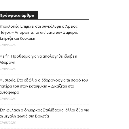
Πρόσφατα άρθρα
Υποκλοπές: Επιμένει στη συγκάλυψη ο Άρειος
Πάγος – Απορρίπτει τα αιτήματα των Σαμαρά,
Σπίρτζη και Κουκάκη
07/08/2026
Marfin: Προθεσμία για να απολογηθεί έλαβε η
46χρονη
07/08/2026
Μυστράς: Στο εδώλιο ο 55χρονος για τη σορό του
πατέρα του στον καταψύκτη – Δικάζεται στο
αυτόφωρο
07/08/2026
Στη φυλακή ο δήμαρχος Στυλίδας και άλλοι δύο για
τη μεγάλη φωτιά στη Βοιωτία
07/08/2026