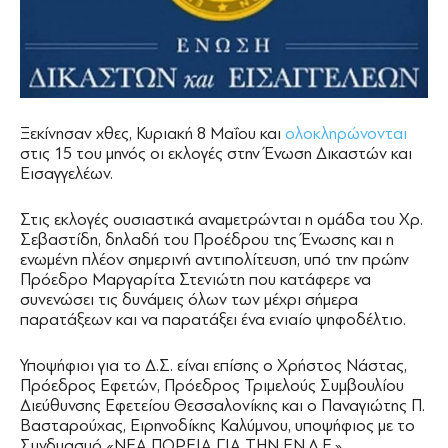
Ξεκίνησαν χθες, Κυριακή 8 Μαΐου και
ολοκληρώνονται
στις 15 του μηνός οι εκλογές στην Ένωση Δικαστών και
Εισαγγελέων.
Στις εκλογές ουσιαστικά αναμετρώνται η ομάδα του Χρ.
Σεβαστίδη, δηλαδή του Προέδρου της Ένωσης και η
ενωμένη πλέον σημερινή αντιπολίτευση, υπό την πρώην
Πρόεδρο Μαργαρίτα Στενιώτη που κατάφερε να
συνενώσει τις δυνάμεις όλων των μέχρι σήμερα
παρατάξεων και να παρατάξει ένα ενιαίο ψηφοδέλτιο.
Υποψήφιοι για το Δ.Σ. είναι επίσης ο Χρήστος Νάστας,
Πρόεδρος Εφετών, Πρόεδρος Τριμελούς Συμβουλίου
Διεύθυνσης Εφετείου Θεσσαλονίκης και ο Παναγιώτης Π.
Βασταρούχας, Ειρηνοδίκης Καλύμνου, υποψήφιος με το
Συνδυασμό «ΝΕΑ ΠΟΡΕΙΑ ΓΙΑ ΤΗΝ ΕΝ.Δ.Ε.».