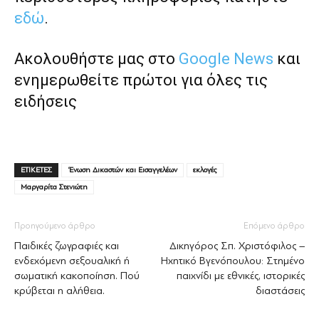
εδώ
.
Ακολουθήστε μας στο
Google News
και
ενημερωθείτε πρώτοι για όλες τις
ειδήσεις
ΕΤΙΚΕΤΕΣ
‘Ενωση Δικαστών και Εισαγγελέων
εκλογές
Μαργαρίτα Στενιώτη
Προηγούμενο άρθρο
Επόμενο άρθρο
Παιδικές ζωγραφιές και
Δικηγόρος Σπ. Χριστόφιλος –
ενδεχόμενη σεξουαλική ή
Ηχητικό Βγενόπουλου: Στημένο
σωματική κακοποίηση. Πού
παιχνίδι με εθνικές, ιστορικές
κρύβεται η αλήθεια.
διαστάσεις