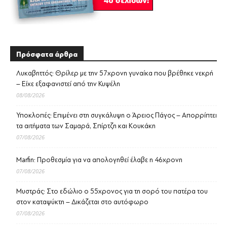
Πρόσφατα άρθρα
Λυκαβηττός: Θρίλερ με την 57χρονη γυναίκα που βρέθηκε νεκρή
– Είχε εξαφανιστεί από την Κυψέλη
08/08/2026
Υποκλοπές: Επιμένει στη συγκάλυψη ο Άρειος Πάγος – Απορρίπτει
τα αιτήματα των Σαμαρά, Σπίρτζη και Κουκάκη
07/08/2026
Marfin: Προθεσμία για να απολογηθεί έλαβε η 46χρονη
07/08/2026
Μυστράς: Στο εδώλιο ο 55χρονος για τη σορό του πατέρα του
στον καταψύκτη – Δικάζεται στο αυτόφωρο
07/08/2026