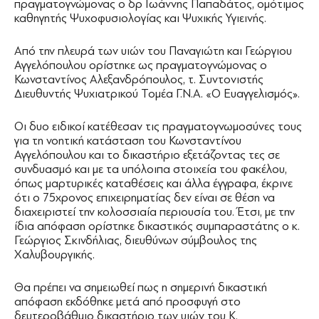
πραγματογνώμονας ο δρ Ιωάννης Παπαδάτος, ομότιμος
καθηγητής Ψυχοφυσιολογίας και Ψυχικής Υγιεινής.
Aπό την πλευρά των υιών του Παναγιώτη και Γεώργιου
Αγγελόπουλου ορίστηκε ως πραγματογνώμονας ο
Κωνσταντίνος Αλεξανδρόπουλος, τ. Συντονιστής
Διευθυντής Ψυχιατρικού Τομέα Γ.Ν.Α. «Ο Ευαγγελισμός».
Οι δυο ειδικοί κατέθεσαν τις πραγματογνωμοσύνες τους
για τη νοητική κατάσταση του Κωνσταντίνου
Αγγελόπουλου και το δικαστήριο εξετάζοντας τες σε
συνδυασμό και με τα υπόλοιπα στοιχεία του φακέλου,
όπως μαρτυρικές καταθέσεις και άλλα έγγραφα, έκρινε
ότι ο 75χρονος επιχειρηματίας δεν είναι σε θέση να
διαχειριστεί την κολοσσιαία περιουσία του. Έτσι, με την
ίδια απόφαση ορίστηκε δικαστικός συμπαραστάτης ο κ.
Γεώργιος Σκινδήλιας, διευθύνων σύμβουλος της
Χαλυβουργικής.
Θα πρέπει να σημειωθεί πως η σημερινή δικαστική
απόφαση εκδόθηκε μετά από προσφυγή στο
δευτεροβάθμιο δικαστήριο των υιών του Κ.