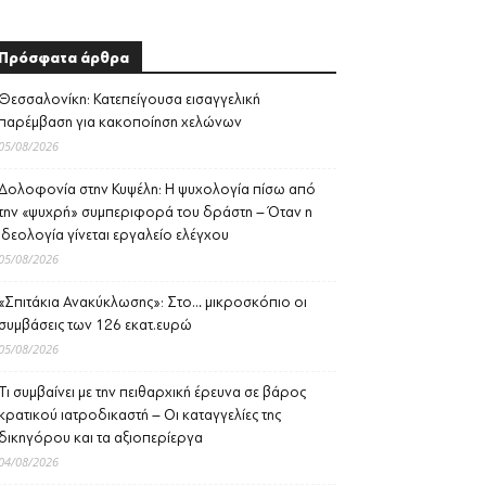
Πρόσφατα άρθρα
Θεσσαλονίκη: Κατεπείγουσα εισαγγελική
παρέμβαση για κακοποίηση χελώνων
05/08/2026
Δολοφονία στην Κυψέλη: Η ψυχολογία πίσω από
την «ψυχρή» συμπεριφορά του δράστη – Όταν η
ιδεολογία γίνεται εργαλείο ελέγχου
05/08/2026
«Σπιτάκια Ανακύκλωσης»: Στο… μικροσκόπιο οι
συμβάσεις των 126 εκατ.ευρώ
05/08/2026
Τι συμβαίνει με την πειθαρχική έρευνα σε βάρος
κρατικού ιατροδικαστή – Οι καταγγελίες της
δικηγόρου και τα αξιοπερίεργα
04/08/2026