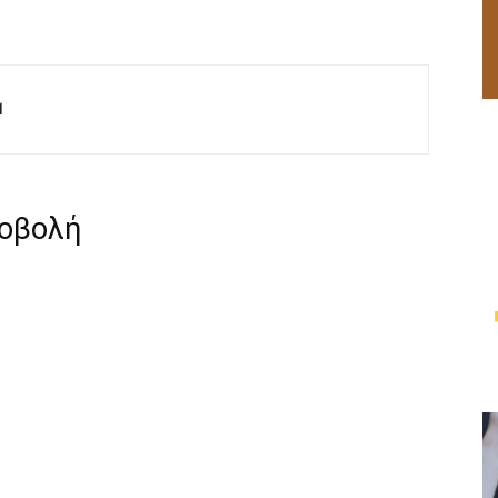
M
ροβολή