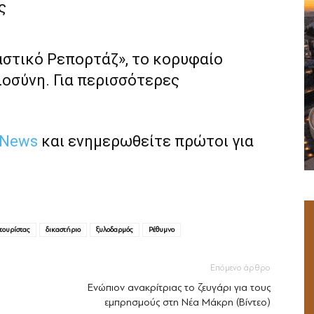
ς
αστικό Ρεπορτάζ», το κορυφαίο
ιοσύνη. Για περισσότερες
 News
και ενημερωθείτε πρώτοι για
τουρίστας
δικαστήριο
ξυλοδαρμός
Ρέθυμνο
Επόμενο άρθρο
Ενώπιον ανακρίτριας το ζευγάρι για τους
εμπρησμούς στη Νέα Μάκρη (Βίντεο)