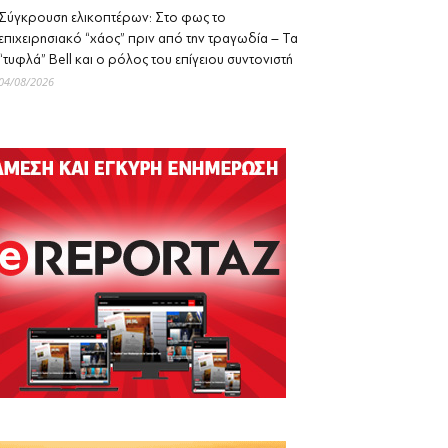
Σύγκρουση ελικοπτέρων: Στο φως το
επιχειρησιακό “χάος” πριν από την τραγωδία – Τα
“τυφλά” Bell και ο ρόλος του επίγειου συντονιστή
04/08/2026