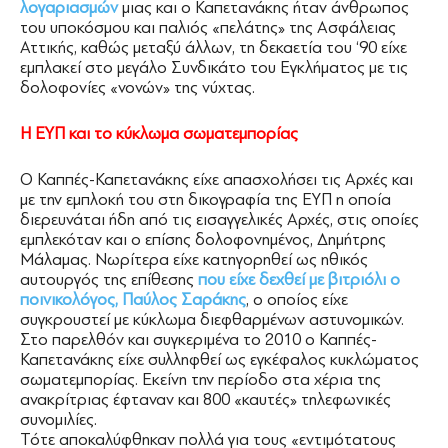
λογαριασμών
μιας και ο Καπετανάκης ήταν άνθρωπος
του υποκόσμου και παλιός «πελάτης» της Ασφάλειας
Αττικής, καθώς μεταξύ άλλων, τη δεκαετία του ‘90 είχε
εμπλακεί στο μεγάλο Συνδικάτο του Εγκλήματος με τις
δολοφονίες «νονών» της νύχτας.
Η ΕΥΠ και το κύκλωμα σωματεμπορίας
Ο Καππές-Καπετανάκης είχε απασχολήσει τις Αρχές και
με την εμπλοκή του στη δικογραφία της ΕΥΠ η οποία
διερευνάται ήδη από τις εισαγγελικές Αρχές, στις οποίες
εμπλεκόταν και ο επίσης δολοφονημένος, Δημήτρης
Μάλαμας. Νωρίτερα είχε κατηγορηθεί ως ηθικός
αυτουργός της επίθεσης
που είχε δεχθεί με βιτριόλι ο
ποινικολόγος, Παύλος Σαράκης
, ο οποίος είχε
συγκρουστεί με κύκλωμα διεφθαρμένων αστυνομικών.
Στο παρελθόν και συγκεριμένα το 2010 ο Καππές-
Καπετανάκης είχε συλληφθεί ως εγκέφαλος κυκλώματος
σωματεμπορίας. Εκείνη την περίοδο στα χέρια της
ανακρίτριας έφταναν και 800 «καυτές» τηλεφωνικές
συνομιλίες.
Τότε αποκαλύφθηκαν πολλά για τους «εντιμότατους