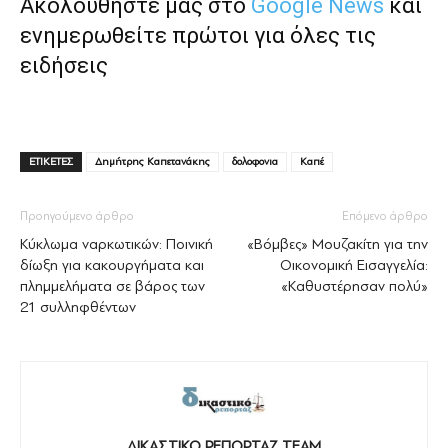
Ακολουθήστε μας στο
Google News
και
ενημερωθείτε πρώτοι για όλες τις
ειδήσεις
ΕΤΙΚΕΤΕΣ
Δημήτρης Καπετανάκης
δολοφονια
Καπέ
Προηγούμενο άρθρο
Επόμενο άρθρο
Κύκλωμα ναρκωτικών: Ποινική
«Βόμβες» Μουζακίτη για την
δίωξη για κακουργήματα και
Οικονομική Εισαγγελία:
πλημμελήματα σε βάρος των
«Καθυστέρησαν πολύ»
21 συλληφθέντων
ΔΙΚΑΣΤΙΚΟ ΡΕΠΟΡΤΑΖ TEAM