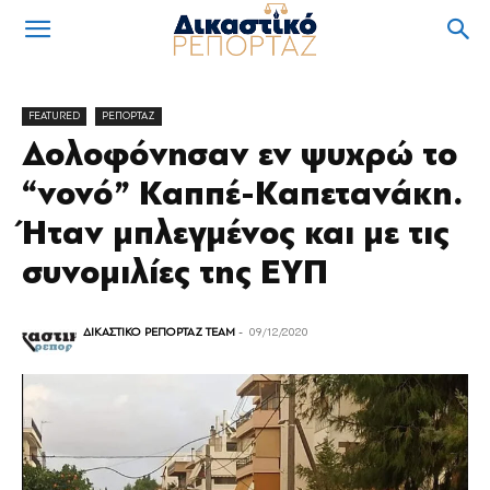
FEATURED
ΡΕΠΟΡΤΑΖ
Δολοφόνησαν εν ψυχρώ το
“νονό” Καππέ-Καπετανάκη.
Ήταν μπλεγμένος και με τις
συνομιλίες της ΕΥΠ
ΔΙΚΑΣΤΙΚΟ ΡΕΠΟΡΤΑΖ TEAM
-
09/12/2020