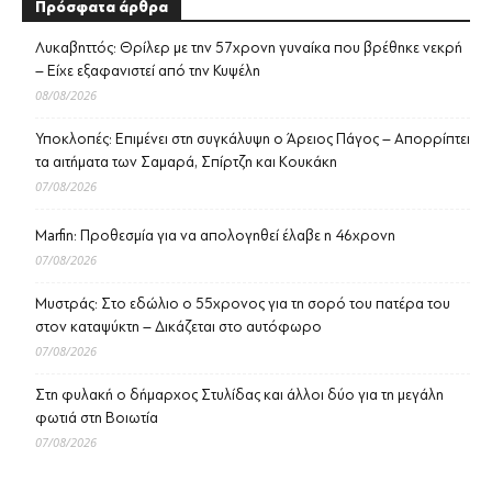
Πρόσφατα άρθρα
Λυκαβηττός: Θρίλερ με την 57χρονη γυναίκα που βρέθηκε νεκρή
– Είχε εξαφανιστεί από την Κυψέλη
08/08/2026
Υποκλοπές: Επιμένει στη συγκάλυψη ο Άρειος Πάγος – Απορρίπτει
τα αιτήματα των Σαμαρά, Σπίρτζη και Κουκάκη
07/08/2026
Marfin: Προθεσμία για να απολογηθεί έλαβε η 46χρονη
07/08/2026
Μυστράς: Στο εδώλιο ο 55χρονος για τη σορό του πατέρα του
στον καταψύκτη – Δικάζεται στο αυτόφωρο
07/08/2026
Στη φυλακή ο δήμαρχος Στυλίδας και άλλοι δύο για τη μεγάλη
φωτιά στη Βοιωτία
07/08/2026