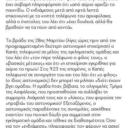
έχει σοβαρή πληροφόρηση ότι «από αύριο αρχίζει το
παιχνίδι». Ο ενδιάμεσος μετά από εφτά λεπτά
επικοινωνεί με το κινητό τηλέφωνο του αρχιφύλακα,
αλλά ο ένστολος του λέει ότι «έχει δουλειά, αλλά θα
βρεθούν να τα πουν από κοντά».
Το βράδυ της 28ης Μαρτίου (λίγες ώρες πριν από την
προγραμματισμένη δεύτερη αστυνομική επιχείρηση) ο
Καπές τηλεφωνεί σε μέλος της εγκληματικής ομάδας και
του λέει ότι «τον πήρε τηλέφωνο ο φίλος τους», ο
«βασικός μέτοχος» και ότι «η επιχείρηση εγκρίθηκε για
αύριο το πρωί»! Στις 9.23 της επομένης, ο Καπές
τηλεφωνεί σε συνεργάτη του και του λέει ότι «ο φίλος»
(ο ίδιος αστυνομικός) δεν μπορεί να μιλήσει «διότι έχουν
βγει ομάδα». Η ομάδα ήταν, βέβαια, το ολιγομελές Τμήμα
της Ασφάλειας, που προσπαθούσε να συλλάβει τη
συμμορία. Ανάμεσά τους και ο «λύκος», που φορούσε την
«προβιά» του αστυνομικού! Εξεταζόμενος, ο
αστυνομικός παραδέχτηκε τις συνομιλίες, ασκήθηκε
εναντίον του ποινική δίωξη για συμμετοχή στην
εγκληματική ομάδα και τέθηκε σε διαθεσιμότητα. Όσο
για τον «ενδιάμεσο», πληροφορίες τον φέρουν να ασκεί