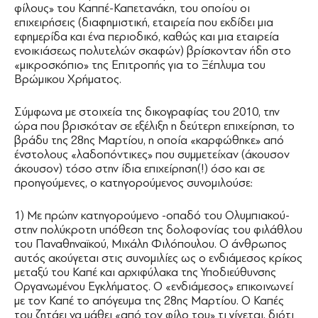
φίλους» του Καππέ-Καπετανάκη, του οποίου οι
επιχειρήσεις (διαφημιστική, εταιρεία που εκδίδει μια
εφημερίδα και ένα περιοδικό, καθώς και μια εταιρεία
ενοικιάσεως πολυτελών σκαφών) βρίσκονταν ήδη στο
«μικροσκόπιο» της Επιτροπής για το Ξέπλυμα του
Βρώμικου Χρήματος.
Σύμφωνα με στοιχεία της δικογραφίας του 2010, την
ώρα που βρισκόταν σε εξέλιξη η δεύτερη επιχείρηση, το
βράδυ της 28ης Μαρτίου, η οποία «καρφώθηκε» από
ένστολους «λαδοπόντικες» που συμμετείχαν (άκουσον
άκουσον) τόσο στην ίδια επιχείρηση(!) όσο και σε
προηγούμενες, ο κατηγορούμενος συνομιλούσε:
1) Με πρώην κατηγορούμενο -οπαδό του Ολυμπιακού-
στην πολύκροτη υπόθεση της δολοφονίας του φιλάθλου
του Παναθηναϊκού, Μιχάλη Φιλόπουλου. Ο άνθρωπος
αυτός ακούγεται στις συνομιλίες ως ο ενδιάμεσος κρίκος
μεταξύ του Καπέ και αρχιφύλακα της Υποδιεύθυνσης
Οργανωμένου Εγκλήματος. Ο «ενδιάμεσος» επικοινωνεί
με τον Καπέ το απόγευμα της 28ης Μαρτίου. Ο Καπές
του ζητάει να μάθει «από τον φίλο του» τι γίνεται, διότι