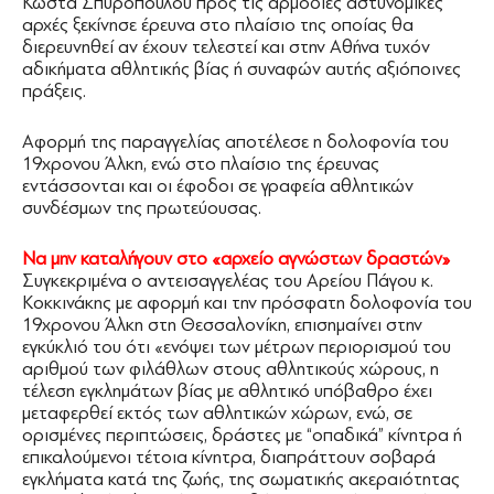
Κώστα Σπυρόπουλου προς τις αρμόδιες αστυνομικές
αρχές ξεκίνησε έρευνα στο πλαίσιο της οποίας θα
διερευνηθεί αν έχουν τελεστεί και στην Αθήνα τυχόν
αδικήματα αθλητικής βίας ή συναφών αυτής αξιόποινες
πράξεις.
Αφορμή της παραγγελίας αποτέλεσε η δολοφονία του
19χρονου Άλκη, ενώ στο πλαίσιο της έρευνας
εντάσσονται και οι έφοδοι σε γραφεία αθλητικών
συνδέσμων της πρωτεύουσας.
Να μην καταλήγουν στο «αρχείο αγνώστων δραστών»
Συγκεκριμένα ο αντεισαγγελέας του Αρείου Πάγου κ.
Κοκκινάκης με αφορμή και την πρόσφατη δολοφονία του
19χρονου Άλκη στη Θεσσαλονίκη, επισημαίνει στην
εγκύκλιό του ότι «ενόψει των μέτρων περιορισμού του
αριθμού των φιλάθλων στους αθλητικούς χώρους, η
τέλεση εγκλημάτων βίας με αθλητικό υπόβαθρο έχει
μεταφερθεί εκτός των αθλητικών χώρων, ενώ, σε
ορισμένες περιπτώσεις, δράστες με “οπαδικά” κίνητρα ή
επικαλούμενοι τέτοια κίνητρα, διαπράττουν σοβαρά
εγκλήματα κατά της ζωής, της σωματικής ακεραιότητας