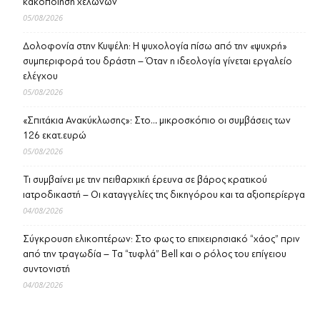
κακοποίηση χελώνων
05/08/2026
Δολοφονία στην Κυψέλη: Η ψυχολογία πίσω από την «ψυχρή»
συμπεριφορά του δράστη – Όταν η ιδεολογία γίνεται εργαλείο
ελέγχου
05/08/2026
«Σπιτάκια Ανακύκλωσης»: Στο… μικροσκόπιο οι συμβάσεις των
126 εκατ.ευρώ
05/08/2026
Τι συμβαίνει με την πειθαρχική έρευνα σε βάρος κρατικού
ιατροδικαστή – Οι καταγγελίες της δικηγόρου και τα αξιοπερίεργα
04/08/2026
Σύγκρουση ελικοπτέρων: Στο φως το επιχειρησιακό “χάος” πριν
από την τραγωδία – Τα “τυφλά” Bell και ο ρόλος του επίγειου
συντονιστή
04/08/2026