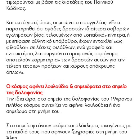
τιμωρούνται με βάση τις διατάξεις του Ποινικού
Κώδικας.
Και αυτό γιατί, όπως σημειώνει ο εισαγγελέας: «Έχει
παρατηρηθεί ότι ομάδες δραστών ιδιαίτερα σοβαρών
εγκλημάτων βίας, τελουμένων από «οπαδικά» κίνητρα, ή
με επίφαση αθλητικό υπόβαθρο, έχουν ενταχθεί «ως
φίλαθλοι» σε λέσχες φιλάθλων, ενώ γραφεία και
εντευκτήρια, λειτουργούντα προφανώς παράνομα,
αποτελούν «ορμητήρια» των δραστών αυτών για την
τέλεση τέτοιων πράξεων και χώρους απόκρυψης
όπλων».
Ο κόσμος αφήνει λουλούδια & σημειώματα στο σημείο
της δολοφονίας
Την ίδια ώρα, στο σημείο της δολοφονίας του 19χρονου
πλήθος κόσμου συνεχίζει να αφήνει λουλούδια ή ένα
σημείωμα στη μνήμη του.
Στο σημείο φτάνουν ακόμα και ολόκληρες οικογένειες με
τα παιδιά τους, που αφήνουν ζωγραφιές στη μνήμη του
Άλκη.