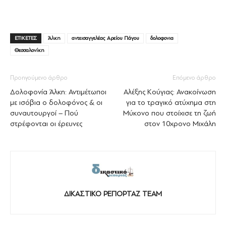
ΕΤΙΚΕΤΕΣ
Άλκη
αντεισαγγελέας Αρείου Πάγου
δολοφονια
Θεσσαλονίκη
Προηγούμενο άρθρο
Επόμενο άρθρο
Δολοφονία Άλκη: Αντιμέτωποι
Αλέξης Κούγιας: Ανακοίνωση
με ισόβια ο δολοφόνος & οι
για το τραγικό ατύχημα στη
συναυτουργοί – Πού
Μύκονο που στοίχισε τη ζωή
στρέφονται οι έρευνες
στον 10χρονο Μιχάλη
ΔΙΚΑΣΤΙΚΟ ΡΕΠΟΡΤΑΖ TEAM