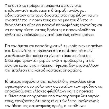
Υπό αυτό το πρίσμα επισημαίνει ότι συνιστά
επιβαρυντική περίσταση η διάπραξη ανάλογων
αδικημάτων από τους δράστες στο παρελθόν, να μην
αναστέλλεται η ποινή τους και να μην του δίνεται η
δυνατότητα ούτε για παροχή κοινωφελούς εργασίας και
να απαγορεύεται στους δράστες η παρακολούθηση
αθλητικών εκδηλώσεων από δύο έως πέντε χρόνια.
Για την άμεση και παραδειγματική τιμωρία των υπαιτίων
ο κ. Κοκκινάκης επισημαίνει ότι η εκδίκαση τέτοιων
υποθέσεων θα πρέπει να γίνεται τάχιστα μέσα σε
διάστημα τριάντα ημερών, ενώ η προθεσμία για την
άσκηση έφεσης και η άσκηση έφεσης δεν αναστέλλουν
την εκτέλεση της καταδικαστικής απόφασης.
Ιδιαίτερο κεφάλαιο της πολυσέλιδης εγκυκλίου είναι
αφιερωμένο στο ρόλο των σωματείων των ομάδων, τις
αποκαλούμενες «λέσχες φιλάθλων» και τις ποινικές
ευθύνες που απορρέουν από την παράνομη λειτουργία
τους, τονίζοντας ότι όσες εξ αυτών λειτουργών χωρίς
την άδεια της αστυνομικής αρχής, οι υπεύθυνοι