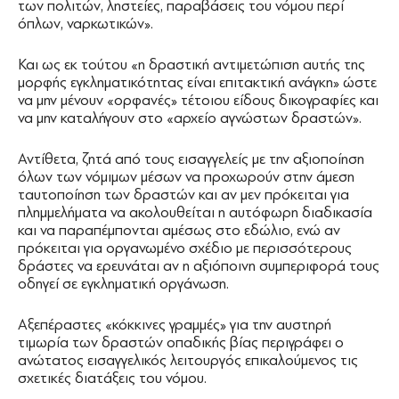
των πολιτών, ληστείες, παραβάσεις του νόμου περί
όπλων, ναρκωτικών».
Και ως εκ τούτου «η δραστική αντιμετώπιση αυτής της
μορφής εγκληματικότητας είναι επιτακτική ανάγκη» ώστε
να μην μένουν «ορφανές» τέτοιου είδους δικογραφίες και
να μην καταλήγουν στο «αρχείο αγνώστων δραστών».
Αντίθετα, ζητά από τους εισαγγελείς με την αξιοποίηση
όλων των νόμιμων μέσων να προχωρούν στην άμεση
ταυτοποίηση των δραστών και αν μεν πρόκειται για
πλημμελήματα να ακολουθείται η αυτόφωρη διαδικασία
και να παραπέμπονται αμέσως στο εδώλιο, ενώ αν
πρόκειται για οργανωμένο σχέδιο με περισσότερους
δράστες να ερευνάται αν η αξιόποινη συμπεριφορά τους
οδηγεί σε εγκληματική οργάνωση.
Αξεπέραστες «κόκκινες γραμμές» για την αυστηρή
τιμωρία των δραστών οπαδικής βίας περιγράφει ο
ανώτατος εισαγγελικός λειτουργός επικαλούμενος τις
σχετικές διατάξεις του νόμου.