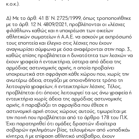
κ.ο.κ.).
Δ) Με το άρθ. 41 Β’ Ν. 2725/1999, όπως τροποποιήθηκε
με το άρθ. 12 Ν. 4809/2021, προβλέπονται οι «λέσχες
φιλάθλων» καθώς και η υποχρέωση των οικείων
αθλητικών σωματείων ή Α.Α.Ε. να ασκούν με εκπρόσωπό
τους εποπτεία και έλεγχο στις λέσχες που έχουν
αναγνωρίσει σύμφωνα με όσα αναφέρονται στην παρ. 3.,
καθώς επίσης προβλέπεται η δυνατότητα των λεσχών να
έχουν γραφεία ή εντευκτήρια, ύστερα από άδεια της
αρμόδιας αστυνομικής αρχής, η οποία προβαίνει
υποχρεωτικά στη σφράγιση κάθε χώρου που, χωρίς την
ανωτέρω άδεια, στεγάζει με οποιονδήποτε τρόπο τη
λειτουργία γραφείων, ή εντευκτηρίων λέσχης. Τέλος,
προβλέπεται ότι όποιος λειτουργεί τα ως άνω γραφεία ή
εντευκτήρια χωρίς άδεια της αρμόδιας αστυνομικής
αρχής, ή παραβιάζει τη σφραγίδα που έθεσε η
αστυνομική αρχή στους χώρους αυτούς, τιμωρείται με
την ποινή που προβλέπεται από το άρθρο 178 του Π.Κ.
Έχει παρατηρηθεί ότι ομάδες δραστών ιδιαίτερα
σοβαρών εγκλημάτων βίας, τελουμένων από «οπαδικά»
κίνητρα, ή με επίφαση αθλητικό υπόβαθρο, έχουν