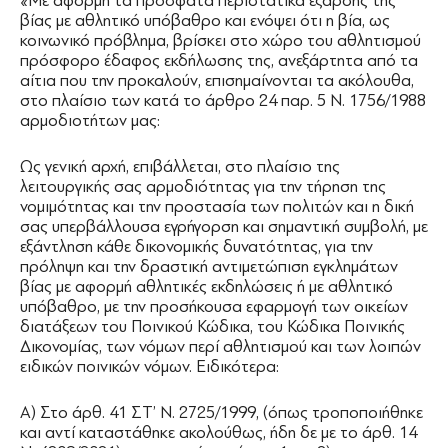
«Με αφορμή τα πρόσφατα περιστατικά έξαρσης της
βίας με αθλητικό υπόβαθρο και ενόψει ότι η βία, ως
κοινωνικό πρόβλημα, βρίσκει στο χώρο του αθλητισμού
πρόσφορο έδαφος εκδήλωσης της, ανεξάρτητα από τα
αίτια που την προκαλούν, επισημαίνονται τα ακόλουθα,
στο πλαίσιο των κατά το άρθρο 24 παρ. 5 Ν. 1756/1988
αρμοδιοτήτων μας:
Ως γενική αρχή, επιβάλλεται, στο πλαίσιο της
λειτουργικής σας αρμοδιότητας για την τήρηση της
νομιμότητας και την προστασία των πολιτών και η δική
σας υπερβάλλουσα εγρήγορση και σημαντική συμβολή, με
εξάντληση κάθε δικονομικής δυνατότητας, για την
πρόληψη και την δραστική αντιμετώπιση εγκλημάτων
βίας με αφορμή αθλητικές εκδηλώσεις ή με αθλητικό
υπόβαθρο, με την προσήκουσα εφαρμογή των οικείων
διατάξεων του Ποινικού Κώδικα, του Κώδικα Ποινικής
Δικονομίας, των νόμων περί αθλητισμού και των λοιπών
ειδικών ποινικών νόμων. Ειδικότερα:
Α) Στο άρθ. 41 ΣΤ’ Ν. 2725/1999, (όπως τροποποιήθηκε
και αντί καταστάθηκε ακολούθως, ήδη δε με το άρθ. 14