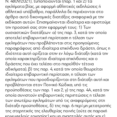
Ν. 4809/2021), τυποποιούνται (παρ. 1 και 2) τα
εγκλήματα βίας, με αφορμή αθλητικές εκδηλώσεις ή
αθλητικό υπόβαθρο, παράλληλα δε περιέχονται στο
άρθρο αυτό δικονομικές διατάξεις αναφορικά με την
εκδίκαση αυτών. Επισημαίνονται ιδιαίτερα και εφιστούμε
την προσοχή σας στην εφαρμογή τους: 1) Των
ουσιαστικών διατάξεων: α) της παρ. 3, κατά την οποία
αποτελεί επιβαρυντική περίσταση η τέλεση των
εγκλημάτων που προβλέπονται στις προηγούμενες
παραγράφους από ιδιαίτερα επικίνδυνο δράστη, όπως η
ιδιότητα αυτή ορίζεται στην εν λόγω διάταξη (κατά την
οποία χαρακτηρίζεται ιδιαίτερα επικίνδυνος και ο
δράστης που έχει τελέσει στο παρελθόν τέτοια
αδικήματα), β) της παρ. 4, κατά την οποία θεωρείται
ιδιαίτερα επιβαρυντική περίσταση, η τέλεση των
εγκλημάτων που προσδιορίζονται στη διάταξη αυτή και
προβλέπονται στον Ποινικό Κώδικα, υπό τις
προϋποθέσεις των παρ. 1 και 2, γ) της παρ. 4Α, κατά την
οποία συνιστούν επιβαρυντικές περιπτώσεις η τέλεση
των ανωτέρω εγκλημάτων υπό τις αναφερόμενες στη
διάταξη προϋποθέσεις, δ) της παρ. 6 περί μη μετατροπής
της στερητικής της ελευθερίας ποινής (ούτε σε παροχή
κοινωφελούς εργασίας) και μη αναστολής αυτής και ε)