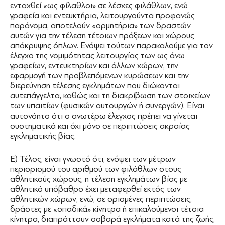
ενταχθεί «ως φίλαθλοι» σε λέσχες φιλάθλων, ενώ
γραφεία και εντευκτήρια, λειτουργούντα προφανώς
παράνομα, αποτελούν «ορμητήρια» των δραστών
αυτών για την τέλεση τέτοιων πράξεων και χώρους
απόκρυψης όπλων. Ενόψει τούτων παρακαλούμε για τον
έλεγχο της νομιμότητας λειτουργίας των ως άνω
γραφείων, εντευκτηρίων και άλλων χώρων, την
εφαρμογή των προβλεπόμενων κυρώσεων και την
διερεύνηση τέλεσης εγκλημάτων που διώκονται
αυτεπάγγελτα, καθώς και τη διακρίβωση των στοιχείων
των υπαιτίων (φυσικών αυτουργών ή συνεργών). Είναι
αυτονόητο ότι ο ανωτέρω έλεγχος πρέπει να γίνεται
συστηματικά και όχι μόνο σε περιπτώσεις ακραίας
εγκληματικής βίας.
Ε) Τέλος, είναι γνωστό ότι, ενόψει των μέτρων
περιορισμού του αριθμού των φιλάθλων στους
αθλητικούς χώρους, η τέλεση εγκλημάτων βίας με
αθλητικό υπόβαθρο έχει μεταφερθεί εκτός των
αθλητικών χώρων, ενώ, σε ορισμένες περιπτώσεις,
δράστες με «οπαδικά» κίνητρα ή επικαλούμενοι τέτοια
κίνητρα, διαπράττουν σοβαρά εγκλήματα κατά της ζωής,