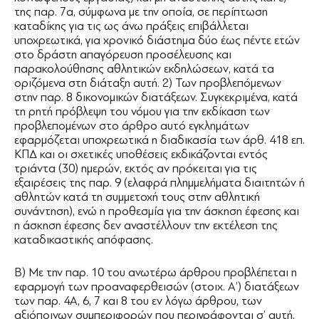
της παρ. 7α, σύμφωνα με την οποία, σε περίπτωση
καταδίκης για τις ως άνω πράξεις επιβάλλεται
υποχρεωτικά, για χρονικό διάστημα δύο έως πέντε ετών
στο δράστη απαγόρευση προσέλευσης και
παρακολούθησης αθλητικών εκδηλώσεων, κατά τα
οριζόμενα στη διάταξη αυτή. 2) Των προβλεπόμενων
στην παρ. 8 δικονομικών διατάξεων. Συγκεκριμένα, κατά
τη ρητή πρόβλεψη του νόμου για την εκδίκαση των
προβλεπομένων στο άρθρο αυτό εγκλημάτων
εφαρμόζεται υποχρεωτικά η διαδικασία των άρθ. 418 επ.
ΚΠΔ και οι σχετικές υποθέσεις εκδικάζονται εντός
τριάντα (30) ημερών, εκτός αν πρόκειται για τις
εξαιρέσεις της παρ. 9 (ελαφρά πλημμελήματα διαιτητών ή
αθλητών κατά τη συμμετοχή τους στην αθλητική
συνάντηση), ενώ η προθεσμία για την άσκηση έφεσης και
η άσκηση έφεσης δεν αναστέλλουν την εκτέλεση της
καταδικαστικής απόφασης.
Β) Με την παρ. 10 του ανωτέρω άρθρου προβλέπεται η
εφαρμογή των προαναφερθεισών (στοιχ. Α’) διατάξεων
των παρ. 4Α, 6, 7 και 8 του εν λόγω άρθρου, των
αξιόποινων συμπεριφορών που περιγράφονται σ’ αυτή,