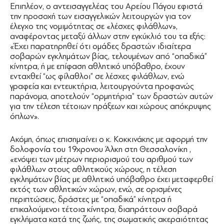
Επιπλέον, ο αντεισαγγελέας του Αρείου Πάγου εφιστά
την προσοχή των εισαγγελικών λειτουργών για τον
έλεγχο της νομιμότητας σε «λέσχες φιλάθλων»,
αναφέροντας μεταξύ άλλων στην εγκύκλιό του τα εξής:
«Έχει παρατηρηθεί ότι ομάδες δραστών ιδιαίτερα
σοβαρών εγκλημάτων βίας, τελουμένων από “οπαδικά”
κίνητρα, ή με επίφαση αθλητικό υπόβαθρο, έχουν
ενταχθεί “ως φίλαθλοι” σε λέσχες φιλάθλων, ενώ
γραφεία και εντευκτήρια, λειτουργούντα προφανώς
παράνομα, αποτελούν “ορμητήρια” των δραστών αυτών
για την τέλεση τέτοιων πράξεων και χώρους απόκρυψης
όπλων».
Ακόμη, όπως επισημαίνει ο κ. Κοκκινάκης με αφορμή την
δολοφονία του 19χρονου Άλκη στη Θεσσαλονίκη ,
«ενόψει των μέτρων περιορισμού του αριθμού των
φιλάθλων στους αθλητικούς χώρους, η τέλεση
εγκλημάτων βίας με αθλητικό υπόβαθρο έχει μεταφερθεί
εκτός των αθλητικών χώρων, ενώ, σε ορισμένες
περιπτώσεις, δράστες με “οπαδικά” κίνητρα ή
επικαλούμενοι τέτοια κίνητρα, διαπράττουν σοβαρά
εγκλήματα κατά της ζωής, της σωματικής ακεραιότητας