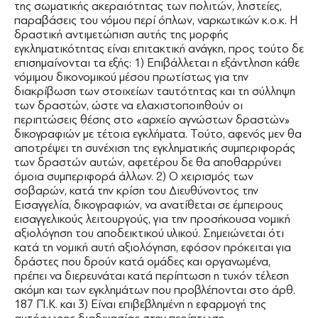
της σωματικής ακεραιότητας των πολιτών, ληστείες,
παραβάσεις του νόμου περί όπλων, ναρκωτικών κ.ο.κ. Η
δραστική αντιμετώπιση αυτής της μορφής
εγκληματικότητας είναι επιτακτική ανάγκη, προς τούτο δε
επισημαίνονται τα εξής: 1) Επιβάλλεται η εξάντληση κάθε
νόμιμου δικονομικού μέσου πρωτίστως για την
διακρίβωση των στοιχείων ταυτότητας και τη σύλληψη
των δραστών, ώστε να ελαχιστοποιηθούν οι
περιπτώσεις θέσης στο «αρχείο αγνώστων δραστών»
δικογραφιών με τέτοια εγκλήματα. Τούτο, αφενός μεν θα
αποτρέψει τη συνέχιση της εγκληματικής συμπεριφοράς
των δραστών αυτών, αφετέρου δε θα αποθαρρύνει
όμοια συμπεριφορά άλλων. 2) Ο χειρισμός των
σοβαρών, κατά την κρίση του Διευθύνοντος την
Εισαγγελία, δικογραφιών, να ανατίθεται σε έμπειρους
εισαγγελικούς λειτουργούς, για την προσήκουσα νομική
αξιολόγηση του αποδεικτικού υλικού. Σημειώνεται ότι
κατά τη νομική αυτή αξιολόγηση, εφόσον πρόκειται για
δράστες που δρούν κατά ομάδες και οργανωμένα,
πρέπει να διερευνάται κατά περίπτωση η τυχόν τέλεση
ακόμη και των εγκλημάτων που προβλέπονται στο άρθ.
187 ΓΊ.Κ. και 3) Είναι επιβεβλημένη η εφαρμογή της