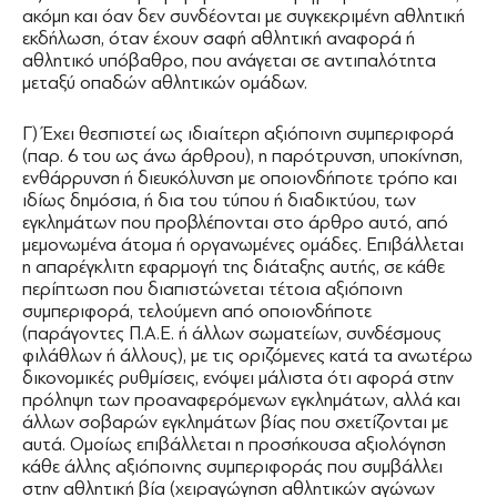
ακόμη και όαν δεν συνδέονται με συγκεκριμένη αθλητική
εκδήλωση, όταν έχουν σαφή αθλητική αναφορά ή
αθλητικό υπόβαθρο, που ανάγεται σε αντιπαλότητα
μεταξύ οπαδών αθλητικών ομάδων.
Γ) Έχει θεσπιστεί ως ιδιαίτερη αξιόποινη συμπεριφορά
(παρ. 6 του ως άνω άρθρου), η παρότρυνση, υποκίνηση,
ενθάρρυνση ή διευκόλυνση με οποιονδήποτε τρόπο και
ιδίως δημόσια, ή δια του τύπου ή διαδικτύου, των
εγκλημάτων που προβλέπονται στο άρθρο αυτό, από
μεμονωμένα άτομα ή οργανωμένες ομάδες. Επιβάλλεται
η απαρέγκλιτη εφαρμογή της διάταξης αυτής, σε κάθε
περίπτωση που διαπιστώνεται τέτοια αξιόποινη
συμπεριφορά, τελούμενη από οποιονδήποτε
(παράγοντες Π.Α.Ε. ή άλλων σωματείων, συνδέσμους
φιλάθλων ή άλλους), με τις οριζόμενες κατά τα ανωτέρω
δικονομικές ρυθμίσεις, ενόψει μάλιστα ότι αφορά στην
πρόληψη των προαναφερόμενων εγκλημάτων, αλλά και
άλλων σοβαρών εγκλημάτων βίας που σχετίζονται με
αυτά. Ομοίως επιβάλλεται η προσήκουσα αξιολόγηση
κάθε άλλης αξιόποινης συμπεριφοράς που συμβάλλει
στην αθλητική βία (χειραγώγηση αθλητικών αγώνων