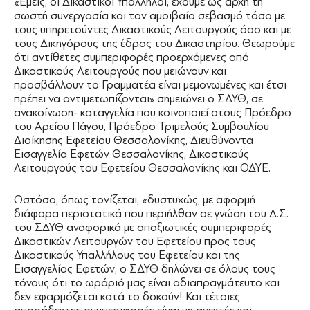
«Εμείς, οι Δικαστικοί Υπάλληλοι, έχουμε ως αρχή τη
σωστή συνεργασία και τον αμοιβαίο σεβασμό τόσο με
τους υπηρετούντες Δικαστικούς Λειτουργούς όσο και με
τους Δικηγόρους της έδρας του Δικαστηρίου. Θεωρούμε
ότι αντίθετες συμπεριφορές προερχόμενες από
Δικαστικούς Λειτουργούς που μειώνουν και
προσβάλλουν το Γραμματέα είναι μεμονωμένες και έτσι
πρέπει να αντιμετωπίζονται» σημειώνει ο ΣΔΥΘ, σε
ανακοίνωση- καταγγελία που κοινοποιεί στους Πρόεδρο
του Αρείου Πάγου, Πρόεδρο Τριμελούς Συμβουλίου
Διοίκησης Εφετείου Θεσσαλονίκης, Διευθύνοντα
Εισαγγελία Εφετών Θεσσαλονίκης, Δικαστικούς
Λειτουργούς του Εφετείου Θεσσαλονίκης και ΟΔΥΕ.
Ωστόσο, όπως τονίζεται, «δυστυχώς, με αφορμή
διάφορα περιστατικά που περιήλθαν σε γνώση του Δ.Σ.
του ΣΔΥΘ αναφορικά με απαξιωτικές συμπεριφορές
Δικαστικών Λειτουργών του Εφετείου προς τους
Δικαστικούς Υπαλλήλους του Εφετείου και της
Εισαγγελίας Εφετών, ο ΣΔΥΘ δηλώνει σε όλους τους
τόνους ότι το ωράριό μας είναι αδιαπραγμάτευτο και
δεν εφαρμόζεται κατά το δοκούν! Και τέτοιες