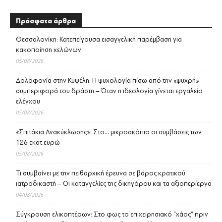
Πρόσφατα άρθρα
Θεσσαλονίκη: Κατεπείγουσα εισαγγελική παρέμβαση για
κακοποίηση χελώνων
05/08/2026
Δολοφονία στην Κυψέλη: Η ψυχολογία πίσω από την «ψυχρή»
συμπεριφορά του δράστη – Όταν η ιδεολογία γίνεται εργαλείο
ελέγχου
05/08/2026
«Σπιτάκια Ανακύκλωσης»: Στο… μικροσκόπιο οι συμβάσεις των
126 εκατ.ευρώ
05/08/2026
Τι συμβαίνει με την πειθαρχική έρευνα σε βάρος κρατικού
ιατροδικαστή – Οι καταγγελίες της δικηγόρου και τα αξιοπερίεργα
04/08/2026
Σύγκρουση ελικοπτέρων: Στο φως το επιχειρησιακό “χάος” πριν