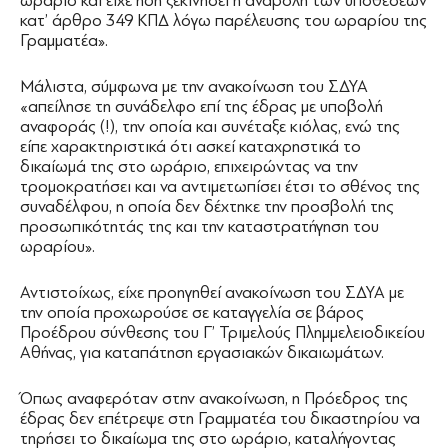
ωράριο και είχε ήδη ξεκινήσει η αναβολή των υποθέσεων
κατ’ άρθρο 349 ΚΠΔ λόγω παρέλευσης του ωραρίου της
Γραμματέα».
Μάλιστα, σύμφωνα με την ανακοίνωση του ΣΔΥΑ
«απείλησε τη συνάδελφο επί της έδρας με υποβολή
αναφοράς (!), την οποία και συνέταξε κιόλας, ενώ της
είπε χαρακτηριστικά ότι ασκεί καταχρηστικά το
δικαίωμά της στο ωράριο, επιχειρώντας να την
τρομοκρατήσει και να αντιμετωπίσει έτσι το σθένος της
συναδέλφου, η οποία δεν δέχτηκε την προσβολή της
προσωπικότητάς της και την καταστρατήγηση του
ωραρίου».
Αντιστοίχως, είχε προηγηθεί ανακοίνωση του ΣΔΥΑ με
την οποία προχωρούσε σε καταγγελία σε βάρος
Προέδρου σύνθεσης του Γ’ Τριμελούς Πλημμελειοδικείου
Αθήνας, για καταπάτηση εργασιακών δικαιωμάτων.
Όπως αναφερόταν στην ανακοίνωση, η Πρόεδρος της
έδρας δεν επέτρεψε στη Γραμματέα του δικαστηρίου να
τηρήσει το δικαίωμα της στο ωράριο, καταλήγοντας