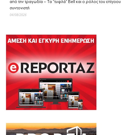
από την τραγωδία – Τα “τυφλά” Bell και ο ρόλος του επίγειου
συντονιστή
04/08/2026