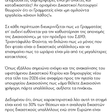
απαράδεκτες συμπεριφορές είναι μη ανεκτές και
καταδικαστέες! Αν ορισμένοι Δικαστικοί Λειτουργοί
θεωρούν ότι οι Γραμματείς είναι «μη ομιλούντα
εργαλεία» κάνουν λάθος!».
Σε κάθε περίπτωση διευκρινίζεται πως «ο Γραμματέας
επ’ ουδενί ευθύνεται για την καθυστέρηση της απονομής
της Δικαιοσύνης», με τον πρόεδρο του ΣΔΥΘ,
Τριαντάφυλλο Φούντα, να δηλώνει πως «ο μόνος που
δεν φταίει είναι ο δικαστικός υπάλληλος» και να
επισημαίνει πως το ωράριο είναι μία από τις μεγαλύτερες
κατακτήσεις.
Όπως εξάλλου σημειώνει ενόψει και της ανακαίνισης του
υφιστάμενου Δικαστικού Κτιρίου και δημιουργίας νέου
στα τέλη του 2026 είχε αναφέρει προς την ηγεσία του
υπουργείου Δικαιοσύνης πως «άμα θέλετε Δικαιοσύνη
γρήγορη, πάρτε υπαλλήλους, αυξήστε τα πινάκια».
Δεδομένου ότι, όπως χαρακτηριστικά λέει αυτή τη στιγμή
είναι κενό το 30% των θέσεων και η αναλογία δικαστών
προς δικαστικούς υπαλλήλους ενώ στην Ευρώπη είναι