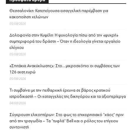
Θεσσαλονίκη: Κατεπείγουσα εισαγγελική παρέμβαση για
κακοποίηση χελώνων
05/08/2026
Δολοφονία στην Κυψέλη: Η ψυχολογία πίσω από την «ψυχρή»
συμπεριφορά του δράστη – Όταν η ιδεολογία γίνεται εργαλείο
ελέγχου
05/08/2026
«Σπιτάκια Ανακύκλωσης»: Στο… μικροσκόπιο οι συμβάσεις των
126 εκατ.ευρώ
05/08/2026
Τι συμβαίνει με την πειθαρχική έρευνα σε βάρος κρατικού
ιατροδικαστή – Οι καταγγελίες της δικηγόρου και τα αξιοπερίεργα
04/08/2026
Σύγκρουση ελικοπτέρων: Στο φως το επιχειρησιακό “χάος” πριν
από την τραγωδία – Τα “τυφλά” Bell και ο ρόλος του επίγειου
συντονιστή