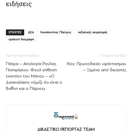
ειδήσεις
ΕΤΙΚΕΤΕΣ
ΔΣΑ
Κωνσταντίνος Πλεύρης
ναζιστικός χαιρετισμός
οριστική διαγραφή
Προηγούμενο άρθρο
Επόμενο άρθρο
Πάτρα – Απολογία Ρούλας
Χίος: Πρωτοδικείο «φάντασμα»
Πισπιρίγκου: Φουλ επίθεση
– Ξεμένει από δικαστές
εναντίον του Μάνου – «Ο
Δασκαλάκης νόμιζε ότι είναι ο
Buffon και ο Πάριος»
ΔΙΚΑΣΤΙΚΟ ΡΕΠΟΡΤΑΖ TEAM