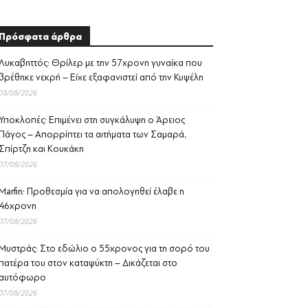
Πρόσφατα άρθρα
Λυκαβηττός: Θρίλερ με την 57χρονη γυναίκα που
βρέθηκε νεκρή – Είχε εξαφανιστεί από την Κυψέλη
08/08/2026
Υποκλοπές: Επιμένει στη συγκάλυψη ο Άρειος
Πάγος – Απορρίπτει τα αιτήματα των Σαμαρά,
Σπίρτζη και Κουκάκη
07/08/2026
Marfin: Προθεσμία για να απολογηθεί έλαβε η
46χρονη
07/08/2026
Μυστράς: Στο εδώλιο ο 55χρονος για τη σορό του
πατέρα του στον καταψύκτη – Δικάζεται στο
αυτόφωρο
07/08/2026