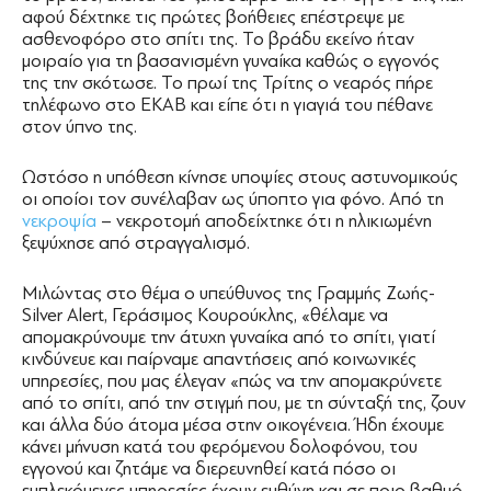
αφού δέχτηκε τις πρώτες βοήθειες επέστρεψε με
ασθενοφόρο στο σπίτι της. Το βράδυ εκείνο ήταν
μοιραίο για τη βασανισμένη γυναίκα καθώς ο εγγονός
της την σκότωσε. Το πρωί της Τρίτης ο νεαρός πήρε
τηλέφωνο στο ΕΚΑΒ και είπε ότι η γιαγιά του πέθανε
στον ύπνο της.
Ωστόσο η υπόθεση κίνησε υποψίες στους αστυνομικούς
οι οποίοι τον συνέλαβαν ως ύποπτο για φόνο. Από τη
νεκροψία
– νεκροτομή αποδείχτηκε ότι η ηλικιωμένη
ξεψύχησε από στραγγαλισμό.
Μιλώντας στο θέμα ο υπεύθυνος της Γραμμής Ζωής-
Silver Alert, Γεράσιμος Κουρούκλης, «θέλαμε να
απομακρύνουμε την άτυχη γυναίκα από το σπίτι, γιατί
κινδύνευε και παίρναμε απαντήσεις από κοινωνικές
υπηρεσίες, που μας έλεγαν «πώς να την απομακρύνετε
από το σπίτι, από την στιγμή που, με τη σύνταξή της, ζουν
και άλλα δύο άτομα μέσα στην οικογένεια. Ήδη έχουμε
κάνει μήνυση κατά του φερόμενου δολοφόνου, του
εγγονού και ζητάμε να διερευνηθεί κατά πόσο οι
εμπλεκόμενες υπηρεσίες έχουν ευθύνη και σε ποιο βαθμό.