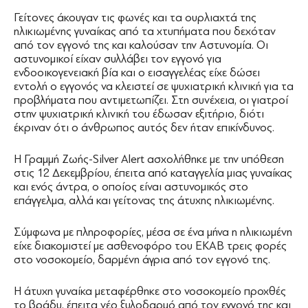
Γείτονες άκουγαν τις φωνές και τα ουρλιαχτά της
ηλικιωμένης γυναίκας από τα χτυπήματα που δεχόταν
από τον εγγονό της και καλούσαν την Αστυνομία. Οι
αστυνομικοί είχαν συλλάβει τον εγγονό για
ενδοοικογενειακή βία και ο εισαγγελέας είχε δώσει
εντολή ο εγγονός να κλειστεί σε ψυχιατρική κλινική για τα
προβλήματα που αντιμετωπίζει. Στη συνέχεια, οι γιατροί
στην ψυχιατρική κλινική του έδωσαν εξιτήριο, διότι
έκριναν ότι ο άνθρωπος αυτός δεν ήταν επικίνδυνος.
Η Γραμμή Ζωής-Silver Alert ασχολήθηκε με την υπόθεση
στις 12 Δεκεμβρίου, έπειτα από καταγγελία μιας γυναίκας
και ενός άντρα, ο οποίος είναι αστυνομικός στο
επάγγελμα, αλλά και γείτονας της άτυχης ηλικιωμένης.
Σύμφωνα με πληροφορίες, μέσα σε ένα μήνα η ηλικιωμένη
είχε διακομιστεί με ασθενοφόρο του ΕΚΑΒ τρεις φορές
στο νοσοκομείο, δαρμένη άγρια από τον εγγονό της.
Η άτυχη γυναίκα μεταφέρθηκε στο νοσοκομείο προχθές
το βράδυ, έπειτα νέο ξυλοδαρμό από τον εγγονό της και