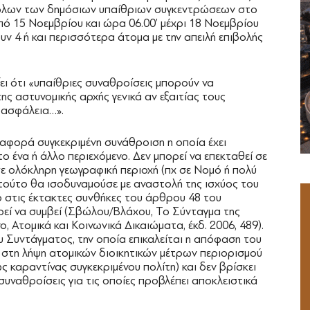
όλων των δημόσιων υπαίθριων συγκεντρώσεων στο
πό 15 Νοεμβρίου και ώρα 06.00’ μέχρι 18 Νοεμβρίου
ουν 4 ή και περισσότερα άτομα με την απειλή επιβολής
ι ότι «υπαίθριες συναθροίσεις μπορούν να
ς αστυνομικής αρχής γενικά αν εξαιτίας τους
α ασφάλεια…».
α αφορά συγκεκριμένη συνάθροιση η οποία έχει
το ένα ή άλλο περιεχόμενο. Δεν μπορεί να επεκταθεί σε
ε ολόκληρη γεωγραφική περιοχή (πχ σε Νομό ή πολύ
 τούτο θα ισοδυναμούσε με αναστολή της ισχύος του
 στις έκτακτες συνθήκες του άρθρου 48 του
εί να συμβεί (Σβώλου/Βλάχου, Το Σύνταγμα της
ο, Ατομικά και Κοινωνικά Δικαιώματα, έκδ. 2006, 489).
 Συντάγματος, την οποία επικαλείται η απόφαση του
 στη λήψη ατομικών διοικητικών μέτρων περιορισμού
ς καραντίνας συγκεκριμένου πολίτη) και δεν βρίσκει
συναθροίσεις για τις οποίες προβλέπει αποκλειστικά