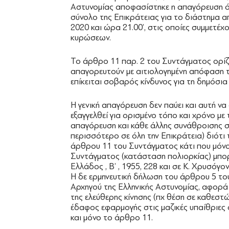
Αστυνομίας αποφασίστηκε η απαγόρευση 
σύνολο της Επικράτειας για το διάστημα α
2020 και ώρα 21.00’, στις οποίες συμμετέχ
κυρώσεων.
Το άρθρο 11 παρ. 2 του Συντάγματος ορίζε
απαγορευτούν με αιτιολογημένη απόφαση τη
επίκειται σοβαρός κίνδυνος για τη δημόσι
Η γενική απαγόρευση δεν παύει και αυτή ν
εξαγγελθεί για ορισμένο τόπο και χρόνο με 
απαγόρευση και κάθε άλλης συνάθροισης σ
περισσότερο σε όλη την Επικράτεια) διότι
άρθρου 11 του Συντάγματος κάτι που μόνο
Συντάγματος (κατάσταση πολιορκίας) μπορ
Ελλάδος , Β’ , 1955, 228 και σε Κ. Χρυσόγον
Η δε ερμηνευτική δήλωση του άρθρου 5 του
Αρχηγού της Ελληνικής Αστυνομίας, αφορά
της ελεύθερης κίνησης (πχ θέση σε καθεστώ
έδαφος εφαρμογής στις μαζικές υπαίθριες 
και μόνο το άρθρο 11.