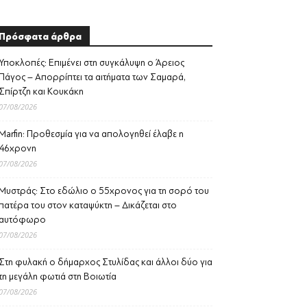
Πρόσφατα άρθρα
Υποκλοπές: Επιμένει στη συγκάλυψη ο Άρειος
Πάγος – Απορρίπτει τα αιτήματα των Σαμαρά,
Σπίρτζη και Κουκάκη
07/08/2026
Marfin: Προθεσμία για να απολογηθεί έλαβε η
46χρονη
07/08/2026
Μυστράς: Στο εδώλιο ο 55χρονος για τη σορό του
πατέρα του στον καταψύκτη – Δικάζεται στο
αυτόφωρο
07/08/2026
Στη φυλακή ο δήμαρχος Στυλίδας και άλλοι δύο για
τη μεγάλη φωτιά στη Βοιωτία
07/08/2026