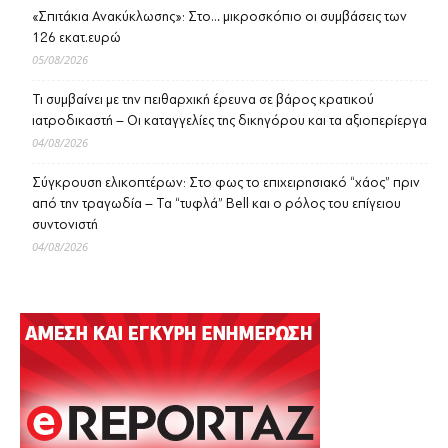
«Σπιτάκια Ανακύκλωσης»: Στο… μικροσκόπιο οι συμβάσεις των
126 εκατ.ευρώ
05/08/2026
Τι συμβαίνει με την πειθαρχική έρευνα σε βάρος κρατικού
ιατροδικαστή – Οι καταγγελίες της δικηγόρου και τα αξιοπερίεργα
04/08/2026
Σύγκρουση ελικοπτέρων: Στο φως το επιχειρησιακό “χάος” πριν
από την τραγωδία – Τα “τυφλά” Bell και ο ρόλος του επίγειου
συντονιστή
04/08/2026