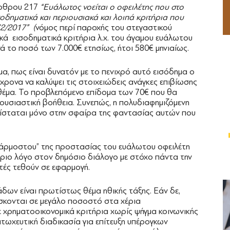
άρθρου 217
“Ευάλωτος νοείται ο οφειλέτης που στο
δηματικά και περιουσιακά και λοιπά κριτήρια που
2/2017” (
νόμος περί παροχής του στεγαστικού
κά εισοδηματικά κριτήρια λ.χ. του άγαμου ευάλωτου
ρνά το ποσό των
7.000€ ετησίως, ήτοι 580€ μηνιαίως.
α, πως είναι δυνατόν με το πενιχρό αυτό εισόδημα ο
ρονα να καλύψει τις στοιχειώδεις ανάγκες επιβίωσης
 θέμα. Το προβλεπόμενο επίδομα των 70€ που θα
ουσιαστική βοήθεια. Συνεπώς, η πολυδιαφημιζόμενη
σταται μόνο στην σφαίρα της φαντασίας αυτών που
φάρμοστου” της προστασίας του ευάλωτου οφειλέτη
ύριο λόγο στον δημόσιο διάλογο με στόχο πάντα την
υτές τεθούν σε εφαρμογή.
ων είναι πρωτίστως θέμα ηθικής τάξης. Εάν δε,
ρίσκονται σε μεγάλο ποσοστό στα χέρια
 χρηματοοικονομικά κριτήρια χωρίς ψήγμα κοινωνικής
πτωχευτική διαδικασία για επίτευξη υπέρογκων