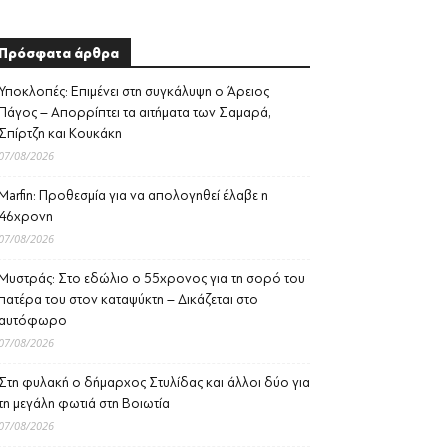
Πρόσφατα άρθρα
Υποκλοπές: Επιμένει στη συγκάλυψη ο Άρειος
Πάγος – Απορρίπτει τα αιτήματα των Σαμαρά,
Σπίρτζη και Κουκάκη
07/08/2026
Marfin: Προθεσμία για να απολογηθεί έλαβε η
46χρονη
07/08/2026
Μυστράς: Στο εδώλιο ο 55χρονος για τη σορό του
πατέρα του στον καταψύκτη – Δικάζεται στο
αυτόφωρο
07/08/2026
Στη φυλακή ο δήμαρχος Στυλίδας και άλλοι δύο για
τη μεγάλη φωτιά στη Βοιωτία
07/08/2026