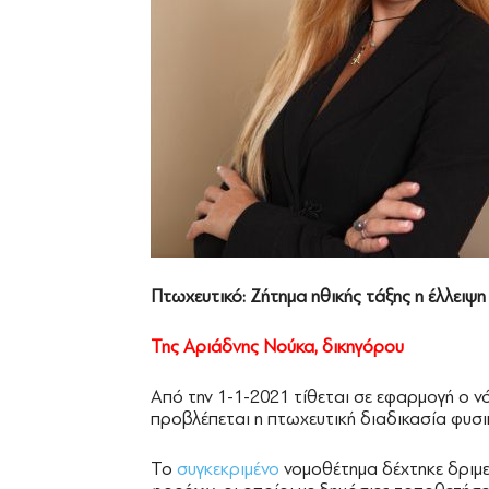
Πτωχευτικό: Ζήτημα ηθικής τάξης η έλλε
Της Αριάδνης Νούκα, δικηγόρου
Aπό την 1-1-2021 τίθεται σε εφαρμογή ο ν
προβλέπεται η πτωχευτική διαδικασία φυσ
Το
συγκεκριμένο
νομοθέτημα δέχτηκε δριμε