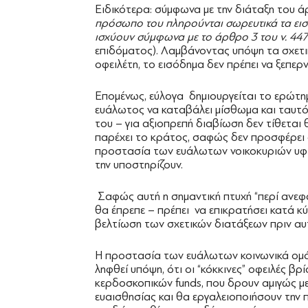
Ειδικότερα: σύμφωνα με την διάταξη του 
πρόσωπο του πληρούνται σωρευτικά τα εισο
ισχύουν σύμφωνα με το άρθρο 3 του ν. 447
επιδόματος). Λαμβάνοντας υπόψη τα σχετι
οφειλέτη, το εισόδημα δεν πρέπει να ξεπε
Επομένως, εύλογα δημιουργείται το ερώτημ
ευάλωτος να καταβάλει μίσθωμα και ταυτόχ
του – για αξιοπρεπή διαβίωση δεν τίθεται
παρέχει το κράτος, σαφώς δεν προσφέρει 
προστασία των ευάλωτων νοικοκυριών υφί
την υποστηρίζουν.
Σαφώς αυτή η σημαντική πτυχή “περί ανε
θα έπρεπε – πρέπει να επικρατήσει κατά κ
βελτίωση των σχετικών διατάξεων πριν α
Η προστασία των ευάλωτων κοινωνικά ομάδ
ληφθεί υπόψη, ότι οι “κόκκινες” οφειλές β
κερδοσκοπικών funds, που δρουν αμιγώς με
ευαισθησίας και θα εργαλειοποιήσουν την 