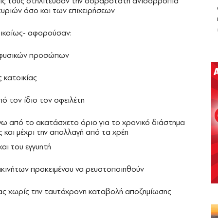
εις τους στηλίτευσαν την σοβαρότατη ανισορροπία
οκυριών όσο και των επιχειρήσεων
δικαίως- αφορούσαν:
ν φυσικών προσώπων
ς κατοικίας
ό τον ίδιο τον οφειλέτη
ω από το ακατάσχετο όριο για το χρονικό διάστημα
 και μέχρι την απαλλαγή από τα χρέη
αι του εγγυητή
ακινήτων προκειμένου να ρευστοποιηθούν
ας χωρίς την ταυτόχρονη καταβολή αποζημίωσης