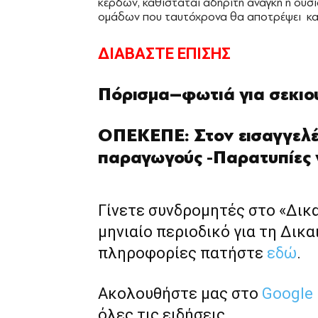
κερδών, καθίσταται αδήριτη ανάγκη η ουσ
ομάδων που ταυτόχρονα θα αποτρέψει και
ΔΙΑΒΑΣΤΕ ΕΠΙΣΗΣ
Πόρισμα–φωτιά για σεκιο
ΟΠΕΚΕΠΕ: Στον εισαγγελέ
παραγωγούς -Παρατυπίες 
Γίνετε συνδρομητές στο «Δικ
μηνιαίο περιοδικό για τη Δικα
πληροφορίες πατήστε
εδώ
.
Ακολουθήστε μας στο
Google
όλες τις ειδήσεις