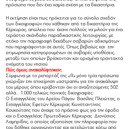
πρόσωπο που δεν έχει καμία σχέση με τα δικαστήρια.
Η εκτίμηση είναι πως πρόκειται για το σύνολο σχεδόν
των δικογραφιών που χάθηκαν από τα δικαστήρια της
Κέρκυρας, απώλεια που έκανε πολλούς να μιλούν για ένα
τεράστιο σκάνδαλο παραδικαστικής λειτουργίας, με
στόχο την παραγραφή δεκάδων σοβαρών αδικημάτων
που περιγράφονται σε αυτές. Όπως βεβαίως και την
ατιμωρησία κατηγορουμένων σε σοβαρές υποθέσεις,
μεταξύ των οποίων βρίσκονταν και ορισμένα τρανταχτά
ονόματα του νησιού.
Πώς όμως ανακαλύφτηκαν;
Σύμφωνα με το ρεπορτάζ της «R» μόνο τρία πρόσωπα
γνώριζαν την επιχείρηση «αστραπή» για την ανακάλυψη
του μέρους όπου κρύβονταν όχι οι αναζητούμενες 502
αλλά… 1.000 τελικώς ποινικές δικογραφίες:
Ο Εισαγγελέας του Αρείου Πάγου Βασίλης Πλειώτας, ο
Εισαγγελέας Εφετών Κέρκυρας Κωνσταντίνος
Κουκούτσης που άναψε το πράσινο φως για την έφοδο
και ο Εισαγγελέας Πρωτοδικών Κέρκυρας Διονύσιος
Λαμπρίδης, ο οποίος αξιοποίησε την πληροφορία που
του δόθηκε οργανώνοντας και εκτελώντας κάτω από