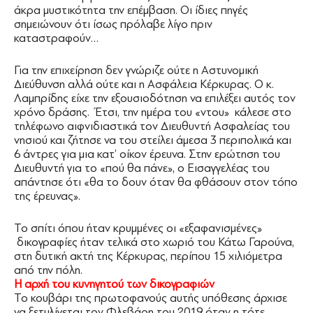
άκρα μυστικότητα την επέμβαση. Οι ίδιες πηγές
σημειώνουν ότι ίσως πρόλαβε λίγο πριν
καταστραφούν…
Για την επιχείρηση δεν γνώριζε ούτε η Αστυνομική
Διεύθυνση αλλά ούτε και η Ασφάλεια Κέρκυρας. Ο κ.
Λαμπρίδης είχε την εξουσιοδότηση να επιλέξει αυτός τον
χρόνο δράσης. Έτσι, την ημέρα του «ντου» κάλεσε στο
τηλέφωνο αιφνιδιαστικά τον Διευθυντή Ασφαλείας του
νησιού και ζήτησε να του στείλει άμεσα 3 περιπολικά και
6 άντρες για μια κατ’ οίκον έρευνα. Στην ερώτηση του
Διευθυντή για το «πού θα πάνε», ο Εισαγγελέας του
απάντησε ότι «θα το δουν όταν θα φθάσουν στον τόπο
της έρευνας».
Το σπίτι όπου ήταν κρυμμένες οι «εξαφανισμένες»
δικογραφίες ήταν τελικά στο χωριό του Κάτω Γαρούνα,
στη δυτική ακτή της Κέρκυρας, περίπου 15 χιλιόμετρα
από την πόλη.
Η αρχή του κυνηγητού των δικογραφιών
Το κουβάρι της πρωτοφανούς αυτής υπόθεσης άρχισε
να ξετυλίγεται τον Φλεβάρη του 2019 όταν η τότε