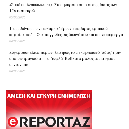
«Σπιτάκια Ανακύκλωσης»: Στο… μικροσκόπιο οι συμβάσεις των
126 εκατ.ευρώ
05/08/2026
Τι συμβαίνει με την πειθαρχική έρευνα σε βάρος κρατικού
ιατροδικαστή – Οι καταγγελίες της δικηγόρου και τα αξιοπερίεργα
04/08/2026
Σύγκρουση ελικοπτέρων: Στο φως το επιχειρησιακό “χάος” πριν
από την τραγωδία – Τα “τυφλά” Bell και ο ρόλος του επίγειου
συντονιστή
04/08/2026