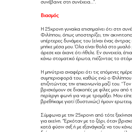
συνέβαινε στη συνέχεια…”.
Βιασμός
Η 25χρονη γυναίκα επισημαίνει ότι στη συνέ
Φιλίππου, όπως υποστηρίζει, την ακινητοποί
υπέρτερες δυνάμεις του (είναι ένας άντρας
μπήκε μέσα μου. Όλα είναι θολά στο μυαλό 
άρεσε και έκανε ότι ήθελε. Εν συνεχεία, έπι
κάνω στοματικό έρωτα, πιέζοντας το στόμ
Η μηνύτρια αναφέρει ότι τις επόμενες ημέρε
συμπεριοφορά του, καθώς ενώ ο Φιλίππου τη
επιζητώντας την επικοινωνία μαζί του. “Το
βρισκόμουν σε διακοπές με φίλες μου από
περίεργη φωνή για να με τρομάξει. Μου είπ
βρεθήκαμε γιατί (δυστυχώς) ήμουν ερωτευμέ
Σύμφωνα με την 25χρονη από τότε ξεκίνησε 
για εκείνη. “Έρχόταν με το ζόρι, όταν βρισ
κατά φύσιν σεξ ή με εξανάγκαζε να του κά