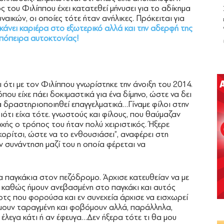
 του Φιλίππου έχει κατατεθεί μήνυσει για το αδίκημα
ικών, οι οποίες τότε ήταν ανήλικες. Πρόκειται για
κάνει καριέρα στο εξωτερικό αλλά και την αδερφή της
 απόπειρα αυτοκτονίας!
ι ότι με τον Φιλίππου γνωρίστηκε την άνοιξη του 2014.
όπου είχε πάει δοκιμαστικά για ένα δίμηνο, ώστε να δει
 να δραστηριοποιηθεί επαγγελματικά…Γίναμε φίλοι στην
ότι είχα τότε. γνωστούς και φίλους, που θαύμαζαν
χής ο τρόπος του ήταν πολύ χειριστικός. Ήξερε
ορίτσι, ώστε να το ενθουσιάσει”, αναφέρει στη
αν συνάντηση μαζί του η οποία φέρεται να
 παγκάκια στον πεζόδρομο. Άρχισε κατευθείαν να με
, καθώς ήμουν ανεβασμένη στο παγκάκι και αυτός
ρτς που φορούσα και εν συνεχεία άρχισε να εισχωρεί
ήμουν ταραγμένη και φοβόμουν αλλά, παράλληλα,
έλεγα κάτι ή αν έφευγα…Δεν ήξερα τότε τι θα μου