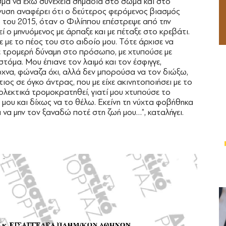
σμα να έχω συνέχεια σημάδια στο σώμα και στο
υση αναφέρει ότι ο δεύτερος φερόμενος βιασμός
 του 2015, όταν ο Φιλίππου επέστρεψε από την
ί ο μηνυόμενος με άρπαξε και με πέταξε στο κρεβάτι.
κε με το πέος του στο αιδοίο μου. Τότε άρχισε να
με τρομερή δύναμη στο πρόσωπο, με χτυπούσε με
στόμα. Μου έπιανε τον λαιμό και τον έσφιγγε,
χνα, φώναζα όχι, αλλά δεν μπορούσα να τον διώξω,
ιος σε όγκο άντρας, που με είχε ακινητοποιήσει με το
ιολεκτικά τρομοκρατηθεί, γιατί μου χτυπούσε το
 μου και δίχως να το θέλω. Εκείνη τη νύχτα φοβήθηκα
να μην τον ξαναδώ ποτέ στη ζωή μου…”, καταλήγει.