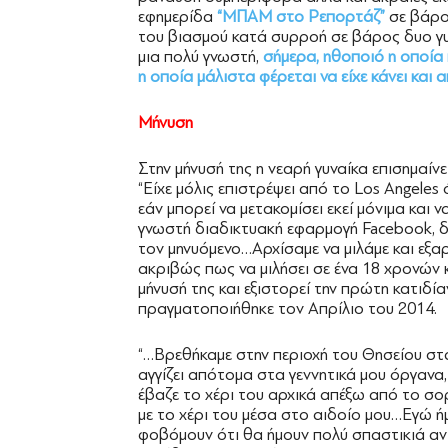
εφημερίδα
“ΜΠΑΜ στο Ρεπορτάζ”
σε βάρος
του βιασμού κατά συρροή σε βάρος δυο γυνα
μια πολύ γνωστή,
σήμερα, ηθοποιό η οποία 
η οποία μάλιστα φέρεται να είχε κάνει και
Μήνυση
Στην μήνυσή της η νεαρή γυναίκα επισημαίνε
“Είχε μόλις επιστρέψει από το Los Angeles 
εάν μπορεί να μετακομίσει εκεί μόνιμα και
γνωστή διαδικτυακή εφαρμογή Facebook, δι
τον μηνυόμενο…Αρχίσαμε να μιλάμε και εξαρ
ακριβώς πως να μιλήσει σε ένα 18 χρονών κ
μήνυσή της και εξιστορεί την πρώτη κατιδί
πραγματοποιήθηκε τον Απρίλιο του 2014.
“…Βρεθήκαμε στην περιοχή του Θησείου στα
αγγίζει απότομα στα γεννητικά μου όργανα
έβαζε το χέρι του αρχικά απέξω από το σο
με το χέρι του μέσα στο αιδοίο μου…Εγώ 
φοβόμουν ότι θα ήμουν πολύ σπαστικιά αν 