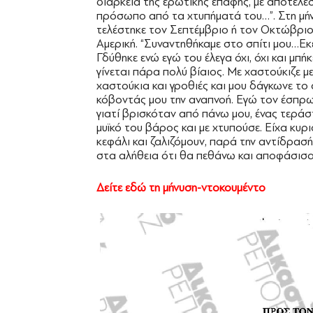
διάρκεια της ερωτικής επαφής, με αποτέλε
πρόσωπο από τα χτυπήματά του…”. Στη μήν
τελέστηκε τον Σεπτέμβριο ή τον Οκτώβριο
Αμερική. “Συναντηθήκαμε στο σπίτι μου…Εκε
Γδύθηκε ενώ εγώ του έλεγα όχι, όχι και μπή
γίνεται πάρα πολύ βίαιος. Με χαστούκιζε 
χαστούκια και γροθιές και μου δάγκωνε το 
κόβοντάς μου την αναπνοή. Εγώ τον έσπρω
γιατί βρισκόταν από πάνω μου, ένας τεράστ
μυϊκό του βάρος και με χτυπούσε. Είχα κυρ
κεφάλι και ζαλιζόμουν, παρά την αντίδρασή
στα αλήθεια ότι θα πεθάνω και αποφάσισα 
Δείτε εδώ τη μήνυση-ντοκουμέντο