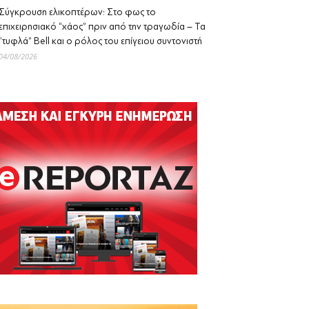
Σύγκρουση ελικοπτέρων: Στο φως το
επιχειρησιακό “χάος” πριν από την τραγωδία – Τα
“τυφλά” Bell και ο ρόλος του επίγειου συντονιστή
04/08/2026