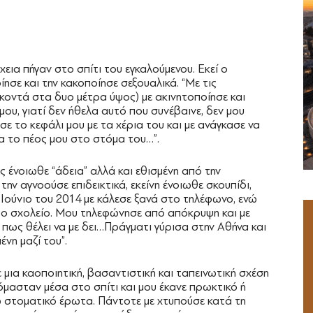
χεια πήγαν στο σπίτι του εγκαλούμενου. Εκεί ο
ησε και την κακοποίησε σεξουαλικά. “Με τις
 κοντά στα δυο μέτρα ύψος) με ακινητοποίησε και
μου, γιατί δεν ήθελα αυτό που συνέβαινε, δεν μου
ασε το κεφάλι μου με τα χέρια του και με ανάγκασε να
α το πέος μου στο στόμα του…”.
ς ένοιωθε “άδεια” αλλά και εθισμένη από την
ν αγνοούσε επιδεικτικά, εκείνη ένοιωθε σκουπίδι,
ν Ιούνιο του 2014 με κάλεσε ξανά στο τηλέφωνο, ενώ
 το σχολείο. Μου τηλεφώνησε από απόκρυψη και με
ε πως θέλει να με δει…Πράγματι γύρισα στην Αθήνα και
νη μαζί του”.
μια καοποιητική, βασαντιστική και ταπεινωτική σχέση
κόμασταν μέσα στο σπίτι και μου έκανε πρωκτικό ή
νω στοματικό έρωτα. Πάντοτε με χτυπούσε κατά τη