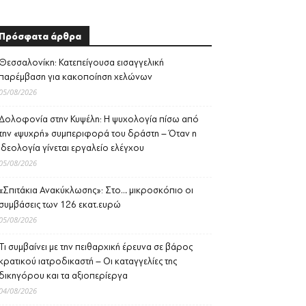
Πρόσφατα άρθρα
Θεσσαλονίκη: Κατεπείγουσα εισαγγελική
παρέμβαση για κακοποίηση χελώνων
05/08/2026
Δολοφονία στην Κυψέλη: Η ψυχολογία πίσω από
την «ψυχρή» συμπεριφορά του δράστη – Όταν η
ιδεολογία γίνεται εργαλείο ελέγχου
05/08/2026
«Σπιτάκια Ανακύκλωσης»: Στο… μικροσκόπιο οι
συμβάσεις των 126 εκατ.ευρώ
05/08/2026
Τι συμβαίνει με την πειθαρχική έρευνα σε βάρος
κρατικού ιατροδικαστή – Οι καταγγελίες της
δικηγόρου και τα αξιοπερίεργα
04/08/2026