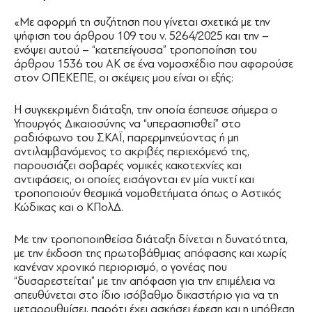
«Με αφορμή τη συζήτηση που γίνεται σχετικά με την
ψήφιση του άρθρου 109 του ν. 5264/2025 και την –
ενόψει αυτού – “κατεπείγουσα” τροποποίηση του
άρθρου 1536 του ΑΚ σε ένα νομοσχέδιο που αφορούσε
στον ΟΠΕΚΕΠΕ, οι σκέψεις μου είναι οι εξής:
Η συγκεκριμένη διάταξη, την οποία έσπευσε σήμερα ο
Υπουργός Δικαιοσύνης να “υπερασπισθεί” στο
ραδιόφωνο του ΣΚΑΪ, παρερμηνεύοντας ή μη
αντιλαμβανόμενος το ακριβές περιεχόμενό της,
παρουσιάζει σοβαρές νομικές κακοτεχνίες και
αντιφάσεις, οι οποίες εισάγονται εν μία νυκτί και
τροποποιούν θεσμικά νομοθετήματα όπως ο Αστικός
Κώδικας και ο ΚΠολΔ.
Με την τροποποιηθείσα διάταξη δίνεται η δυνατότητα,
με την έκδοση της πρωτοβάθμιας απόφασης και χωρίς
κανέναν χρονικό περιορισμό, ο γονέας που
“δυσαρεστείται” με την απόφαση για την επιμέλεια να
απευθύνεται στο ίδιο ισόβαθμο δικαστήριο για να τη
μεταρρυθμίσει, παρότι έχει ασκήσει έφεση και η υπόθεση