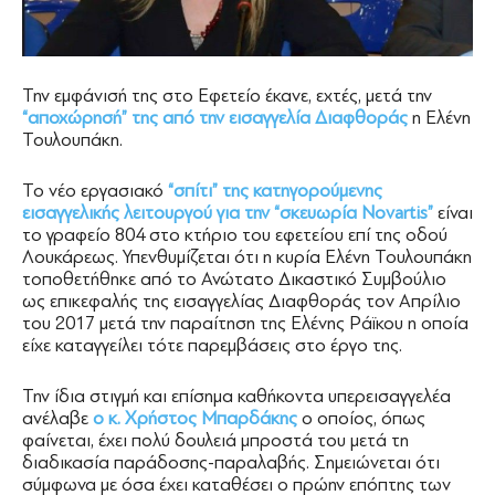
Την εμφάνισή της στο Εφετείο έκανε, εχτές, μετά την
“αποχώρησή” της από την εισαγγελία Διαφθοράς
η Ελένη
Τουλουπάκη.
Το νέο εργασιακό
“σπίτι” της κατηγορούμενης
εισαγγελικής λειτουργού για την “σκευωρία Novartis”
είναι
το γραφείο 804 στο κτήριο του εφετείου επί της οδού
Λουκάρεως. Υπενθυμίζεται ότι η κυρία Ελένη Τουλουπάκη
τοποθετήθηκε από το Ανώτατο Δικαστικό Συμβούλιο
ως επικεφαλής της εισαγγελίας Διαφθοράς τον Απρίλιο
του 2017 μετά την παραίτηση της Ελένης Ράϊκου η οποία
είχε καταγγείλει τότε παρεμβάσεις στο έργο της.
Την ίδια στιγμή και επίσημα καθήκοντα υπερεισαγγελέα
ανέλαβε
ο κ. Χρήστος Μπαρδάκης
ο οποίος, όπως
φαίνεται, έχει πολύ δουλειά μπροστά του μετά τη
διαδικασία παράδοσης-παραλαβής. Σημειώνεται ότι
σύμφωνα με όσα έχει καταθέσει ο πρώην επόπτης των