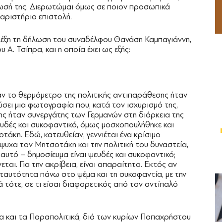
νωσή της. Διερωτώμαι όμως σε ποιον προσωπικά
χαριστήρια επιστολή.
λέξη τη δήλωση του συναδέλφου Θανάση Καμπαγιάννη,
Α. Τσίπρα, και η οποία έχει ως εξής:
ταν το θερμόμετρο της πολιτικής αντιπαράθεσης ήταν
ύσει μια φωτογραφία που, κατά τον ισχυρισμό της,
ς ήταν συνεργάτης των Γερμανών στη διάρκεια της
ευδές και συκοφαντικό, όμως μοσχοπουλήθηκε και
άκη. Εδώ, κατευθείαν, γεννιέται ένα κρίσιμο
όψυχα τον Μητσοτάκη και την πολιτική του δυναστεία,
 αυτό – δημοσίευμα είναι ψευδές και συκοφαντικό;
εται. Για την ακρίβεια, είναι απαραίτητο. Εκτός αν
 ταυτότητα πάνω στο ψέμα και τη συκοφαντία, με την
ά τότε, σε τι είσαι διαφορετικός από τον αντίπαλό
έα και τα Παραπολιτικά, διά των κυρίων Παπαχρήστου