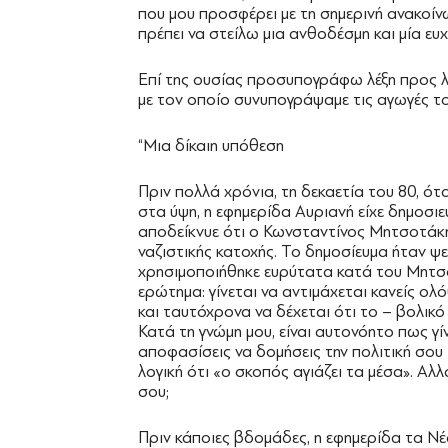
που μου προσφέρει με τη σημερινή ανακοί
πρέπει να στείλω μια ανθοδέσμη και μία ευ
Επί της ουσίας προσυπογράφω λέξη προς 
με τον οποίο συνυπογράψαμε τις αγωγές του 
“Μια δίκαιη υπόθεση
Πριν πολλά χρόνια, τη δεκαετία του 80, ό
στα ύψη, η εφημερίδα Αυριανή είχε δημοσιε
αποδείκνυε ότι ο Κωνσταντίνος Μητσοτάκη
ναζιστικής κατοχής. Το δημοσίευμα ήταν ψ
χρησιμοποιήθηκε ευρύτατα κατά του Μητσοτ
ερώτημα: γίνεται να αντιμάχεται κανείς ολ
και ταυτόχρονα να δέχεται ότι το – βολικό
Κατά τη γνώμη μου, είναι αυτονόητο πως γίν
αποφασίσεις να δομήσεις την πολιτική σου
λογική ότι «ο σκοπός αγιάζει τα μέσα». Αλλ
σου;
Πριν κάποιες βδομάδες, η εφημερίδα τα Ν