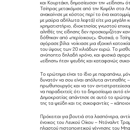
και Κουρτάκη, δημοσίευσαν την «είδηση» ότ
Τσίπρας μετακόμισε από την Κυψέλη στα Λε
ανακαίνισε με κόστος περί το ένα εκατομμ
με μαύρα αδήλωτα λεφτά) είτε μια μεγάλη 
χρηματιστήριο, ιδιοκτησίας γνωστού επιχε
αληθές της είδησης δεν προσκομιζόταν καν
δόθηκαν από «περίοικους». Φυσικά, ο Τσίπ
αγόρασε βίλα: νοίκιασε μια εξοχική κατοικί
του ύψους των 20 χιλιάδων ευρώ. Το μισθω
ανύποπτο δηλαδή χρόνο, και φυσικά αγορ
«είδηση» ήταν ψευδής και καταφανώς συκο
Το ερώτημα είναι το ίδιο με παραπάνω, μόν
δυνατόν να σου είναι απόλυτα αντιπαθής –
πρωθυπουργός και να τον αντιστρατεύεσαι π
να παραδεχτείς ότι το δημοσίευμα αυτό εί
Δημοκρατίας απάντησε σε αυτό το ερώτημα 
της τα ψεύδη και τις συκοφαντίες – κάποιο
Πρόκειται για βουτιά στα λασπόνερα, αντί
ένοικος του Λευκού Οίκου – Ντόναλντ Τρα
πλαστού πιστοποιητικού γέννησης του Μπα