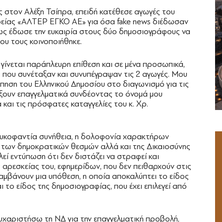
ς στον Αλέξη Τσίπρα, επειδή κατέθεσε αγωγές του
ρείας «ΑΛΤΕΡ ΕΓΚΟ ΑΕ» για όσα fake news διέδωσαν
νως έδωσε την ευκαιρία στους δύο δημοσιογράφους να
ου τους κοινοποιήθηκε.
γίνεται παράπλευρη επίθεση και σε μένα προσωπικά,
, που συνέταξαν και συνυπέγραψαν τις 2 αγωγές. Μου
πηση του Ελληνικού Δημοσίου στο διαγωνισμό για τις
λήξουν επαγγελματικά συνδέοντας το όνομά μου
και τις πρόσφατες καταγγελίες του κ. Χρ.
 συκοφαντία συνήθεια, η δολοφονία χαρακτήρων
ύς των δημοκρατικών θεσμών αλλά και της Δικαιοσύνης
ί εντύπωση ότι δεν διστάζει να στραφεί και
ς αρεσκείας του, εφημερίδων, που δεν πειθαρχούν στις
λαμβάνουν μια υπόθεση, η οποία αποκαλύπτει το είδος
αι το είδος της δημοσιογραφίας, που έχει επιλεγεί από
ευχαριστήσω τη ΝΔ για την επαγγελματική προβολή,