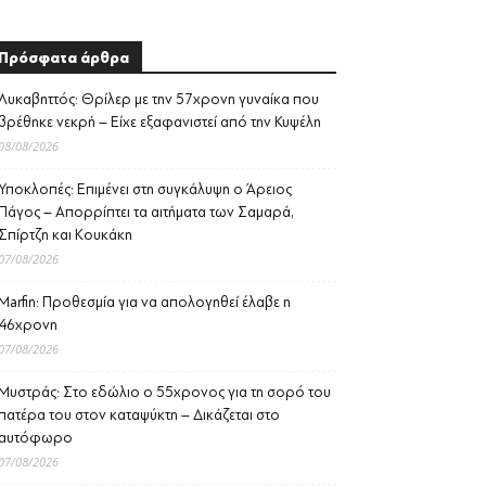
Πρόσφατα άρθρα
Λυκαβηττός: Θρίλερ με την 57χρονη γυναίκα που
βρέθηκε νεκρή – Είχε εξαφανιστεί από την Κυψέλη
08/08/2026
Υποκλοπές: Επιμένει στη συγκάλυψη ο Άρειος
Πάγος – Απορρίπτει τα αιτήματα των Σαμαρά,
Σπίρτζη και Κουκάκη
07/08/2026
Marfin: Προθεσμία για να απολογηθεί έλαβε η
46χρονη
07/08/2026
Μυστράς: Στο εδώλιο ο 55χρονος για τη σορό του
πατέρα του στον καταψύκτη – Δικάζεται στο
αυτόφωρο
07/08/2026