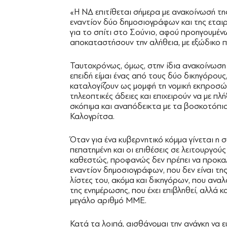
«Η ΝΔ επιτίθεται σήμερα με ανακοίνωσή τη
εναντίον δύο δημοσιογράφων και της εται
για το σπίτι στο Σούνιο, αφού προηγουμέ
αποκαταστήσουν την αλήθεια, με εξώδικο π
Ταυτοχρόνως, όμως, στην ίδια ανακοίνωση 
επειδή είμαι ένας από τους δύο δικηγόρους
καταλογίζουν ως μομφή τη νομική εκπροσώ
τηλεοπτικές άδειες και επιχειρούν να με π
σκόπιμα και αναπόδεικτα με τα βοσκοτόπια 
Καλογρίτσα.
Όταν για ένα κυβερνητικό κόμμα γίνεται η
πεπατημένη και οι επιθέσεις σε λειτουργο
καθεστώς, προφανώς δεν πρέπει να προκαλε
εναντίον δημοσιογράφων, που δεν είναι τη
λίστες του, ακόμα και δικηγόρων, που ανα
της ενημέρωσης, που έχει επιβληθεί, αλλά κ
μεγάλο αριθμό ΜΜΕ.
Κατά τα λοιπά, αισθάνομαι την ανάγκη να 