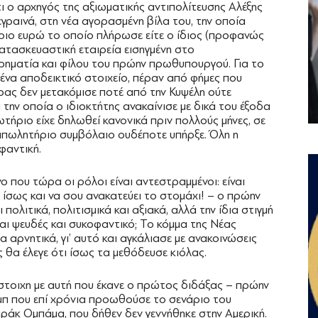
ι ο αρχηγός της αξιωματικής αντιπολίτευσης Αλέξης
γραινά, στη νέα αγορασμένη βίλα του, την οποία
ύριο ευρώ το οποίο πλήρωσε είτε ο ίδιος (προφανώς
κατασκευαστική εταιρεία εισηγμένη στο
ιρηματία και φίλου του πρώην πρωθυπουργού. Για το
ένα αποδεικτικό στοιχείο, πέραν από φήμες που
ρας δεν μετακόμισε ποτέ από την Κυψέλη ούτε
α την οποία ο ιδιοκτήτης ανακαίνισε με δικά του έξοδα
τήριο είχε δηλωθεί κανονικά πριν πολλούς μήνες, σε
απωλητήριο συμβόλαιο ουδέποτε υπήρξε. Όλη η
φαντική.
ο που τώρα οι ρόλοι είναι αντεστραμμένοι: είναι
 ίσως και να σου ανακατεύει το στομάχι! – ο πρώην
ολιτικά, πολιτισμικά και αξιακά, αλλά την ίδια στιγμή
ναι ψευδές και συκοφαντικό; Το κόμμα της Νέας
αρνητικά, γι’ αυτό και αγκάλιασε με ανακοινώσεις
ς θα έλεγε ότι ίσως τα μεθόδευσε κιόλας.
στοιχη με αυτή που έκανε ο πρώτος διδάξας – πρώην
μπ που επί χρόνια προωθούσε το σενάριο του
ράκ Ομπάμα, που δήθεν δεν γεννήθηκε στην Αμερική.