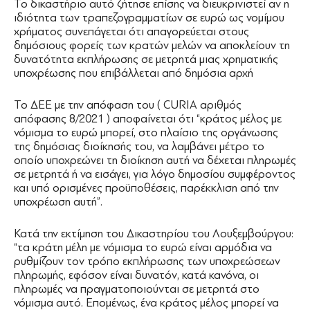
Το δικαστήριο αυτό ζήτησε επίσης να διευκρινιστεί αν η
ιδιότητα των τραπεζογραμματίων σε ευρώ ως νομίμου
χρήματος συνεπάγεται ότι απαγορεύεται στους
δημόσιους φορείς των κρατών μελών να αποκλείουν τη
δυνατότητα εκπλήρωσης σε μετρητά μιας χρηματικής
υποχρέωσης που επιβάλλεται από δημόσια αρχή
Το ΔΕΕ με την απόφαση του ( CURIA αριθμός
απόφασης 8/2021 ) αποφαίνεται ότι “κράτος μέλος με
νόμισμα το ευρώ μπορεί, στο πλαίσιο της οργάνωσης
της δημόσιας διοίκησής του, να λαμβάνει μέτρο το
οποίο υποχρεώνει τη διοίκηση αυτή να δέχεται πληρωμές
σε μετρητά ή να εισάγει, για λόγο δημοσίου συμφέροντος
και υπό ορισμένες προϋποθέσεις, παρέκκλιση από την
υποχρέωση αυτή”.
Κατά την εκτίμηση του Δικαστηρίου του Λουξεμβούργου:
“τα κράτη μέλη με νόμισμα το ευρώ είναι αρμόδια να
ρυθμίζουν τον τρόπο εκπλήρωσης των υποχρεώσεων
πληρωμής, εφόσον είναι δυνατόν, κατά κανόνα, οι
πληρωμές να πραγματοποιούνται σε μετρητά στο
νόμισμα αυτό. Επομένως, ένα κράτος μέλος μπορεί να