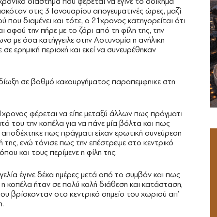
 χρονικό διάστημα που φέρεται να έγινε το αδίκημα
ισκόταν στις 3 Ιανουαρίου απογευματινές ώρες, μαζί
ού που διαμένει και τότε, ο 21χρονος κατηγορείται ότι
ι αφού την πήρε με το ζόρι από τη φίλη της, την
να με όσα κατήγγειλε στην Αστυνομία η ανήλικη
 σε ερημική περιοχή και εκεί να συνευρέθηκαν
 δίωξη σε βαθμό κακουργήματος παραπεμφηικε στη
χρονος φέρεται να είπε μεταξύ άλλων πως πράγματι
τό του την κοπέλα για να πάνε μία βόλτα και πως
διος αποδέχτηκε πως πράγματι είχαν ερωτική συνεύρεση
σή της, ενώ τόνισε πως την επέστρεψε στο κεντρικό
όπου και τους περίμενε η φίλη της.
ελία έγινε δέκα ημέρες μετά από το συμβάν και πως
 η κοπέλα ήταν σε πολύ καλή διάθεση και κατάσταση,
που βρίσκονταν στο κεντρικό σημείο του χωριού απ’
η.