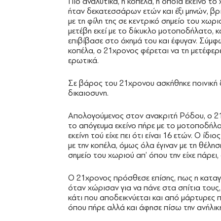
Πιο αναλυτικά, η κοπέλα, η οποία εκείνο το
ήταν δεκατεσσάρων ετών και έξι μηνών, βρ
με τη φίλη της σε κεντρικό σημείο του χωρι
μετέβη εκεί με το δίκυκλο μοτοποδήλατο, κα
επιβίβασε στο όχημά του και έφυγαν. Σύμφω
κοπέλα, ο 21χρονος φέρεται να τη μετέφερε
ερωτικά.
Σε βάρος του 21χρονου ασκήθηκε ποινική
δικαιοσυνη.
Απολογούμενος στον ανακριτή Ρόδου, ο 21
το απόγευμα εκείνο πήρε με το μοτοποδήλα
εκείνη τού είχε πει ότι είναι 16 ετών. Ο ί
με την κοπέλα, όμως όλα έγιναν με τη θέλη
σημείο του χωριού απ’ όπου την είχε πάρει, 
Ο 21χρονος πρόσθεσε επίσης, πως η καταγγ
όταν χώρισαν για να πάνε στα σπίτια τους,
κάτι που αποδεικνύεται και από μάρτυρες 
όπου πήρε αλλά και άφησε πίσω την ανήλικ