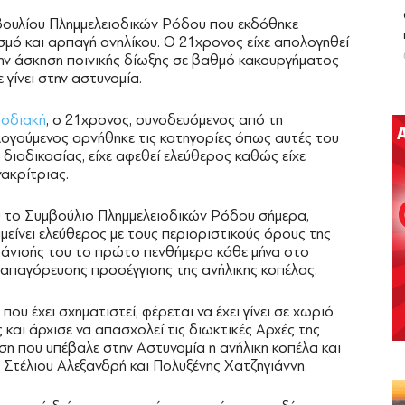
βουλίου Πλημμελειοδικών Ρόδου που εκδόθηκε
μό και αρπαγή ανηλίκου. Ο 21χρονος είχε απολογηθεί
 την άσκηση ποινικής δίωξης σε βαθμό κακουργήματος
 γίνει στην αστυνομία.
Ροδιακή
, ο 21χρονος, συνοδευόμενος από τη
ογούμενος αρνήθηκε τις κατηγορίες όπως αυτές του
διαδικασίας, είχε αφεθεί ελεύθερος καθώς είχε
νακρίτριας.
υ το Συμβούλιο Πλημμελειοδικών Ρόδου σήμερα,
είνει ελεύθερος με τους περιοριστικούς όρους της
φάνισής του το πρώτο πενθήμερο κάθε μήνα στο
ς απαγόρευσης προσέγγισης της ανήλικης κοπέλας.
ου έχει σχηματιστεί, φέρεται να έχει γίνει σε χωριό
και άρχισε να απασχολεί τις διωκτικές Αρχές της
υση που υπέβαλε στην Αστυνομία η ανήλικη κοπέλα και
κ. Στέλιου Αλεξανδρή και Πολυξένης Χατζηγιάννη.