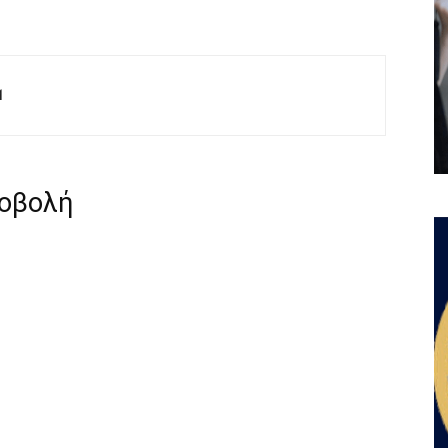
M
ροβολή