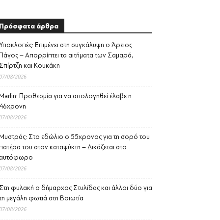
Πρόσφατα άρθρα
Υποκλοπές: Επιμένει στη συγκάλυψη ο Άρειος
Πάγος – Απορρίπτει τα αιτήματα των Σαμαρά,
Σπίρτζη και Κουκάκη
07/08/2026
Marfin: Προθεσμία για να απολογηθεί έλαβε η
46χρονη
07/08/2026
Μυστράς: Στο εδώλιο ο 55χρονος για τη σορό του
πατέρα του στον καταψύκτη – Δικάζεται στο
αυτόφωρο
07/08/2026
Στη φυλακή ο δήμαρχος Στυλίδας και άλλοι δύο για
τη μεγάλη φωτιά στη Βοιωτία
07/08/2026