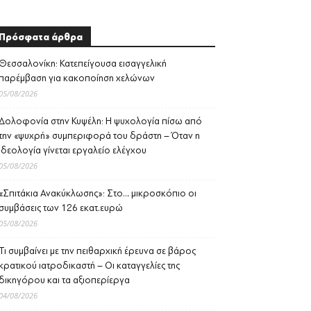
Πρόσφατα άρθρα
Θεσσαλονίκη: Κατεπείγουσα εισαγγελική
παρέμβαση για κακοποίηση χελώνων
05/08/2026
Δολοφονία στην Κυψέλη: Η ψυχολογία πίσω από
την «ψυχρή» συμπεριφορά του δράστη – Όταν η
ιδεολογία γίνεται εργαλείο ελέγχου
05/08/2026
«Σπιτάκια Ανακύκλωσης»: Στο… μικροσκόπιο οι
συμβάσεις των 126 εκατ.ευρώ
05/08/2026
Τι συμβαίνει με την πειθαρχική έρευνα σε βάρος
κρατικού ιατροδικαστή – Οι καταγγελίες της
δικηγόρου και τα αξιοπερίεργα
04/08/2026