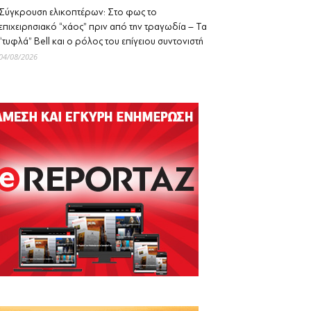
Σύγκρουση ελικοπτέρων: Στο φως το
επιχειρησιακό “χάος” πριν από την τραγωδία – Τα
“τυφλά” Bell και ο ρόλος του επίγειου συντονιστή
04/08/2026