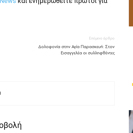
 News
και ενημερωθείτε πρώτοι για
Επόμενο άρθρο
Δολοφονία στην Αγία Παρασκευή: Στον
Εισαγγελέα οι συλληφθέντες
M
ροβολή