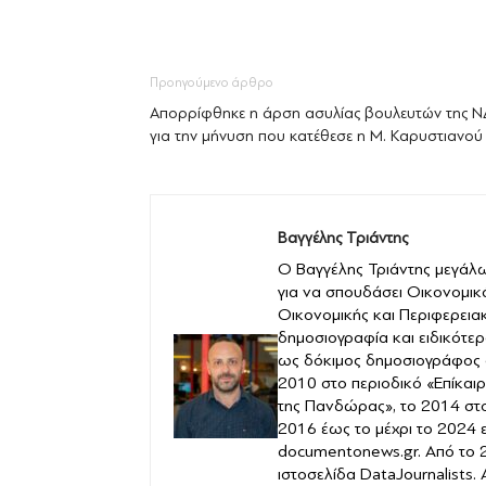
Προηγούμενο άρθρο
Απορρίφθηκε η άρση ασυλίας βουλευτών της Ν
για την μήνυση που κατέθεσε η Μ. Καρυστιανού
Βαγγέλης Τριάντης
Ο Βαγγέλης Τριάντης μεγάλω
για να σπουδάσει Οικονομικ
Οικονομικής και Περιφερειακ
δημοσιογραφία και ειδικότερ
ως δόκιμος δημοσιογράφος 
2010 στο περιοδικό «Επίκαιρ
της Πανδώρας», το 2014 στο 
2016 έως το μέχρι το 2024 
documentonews.gr. Από το 2
ιστοσελίδα DataJournalists.