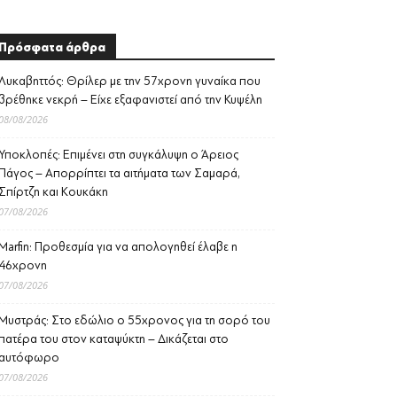
Πρόσφατα άρθρα
Λυκαβηττός: Θρίλερ με την 57χρονη γυναίκα που
βρέθηκε νεκρή – Είχε εξαφανιστεί από την Κυψέλη
08/08/2026
Υποκλοπές: Επιμένει στη συγκάλυψη ο Άρειος
Πάγος – Απορρίπτει τα αιτήματα των Σαμαρά,
Σπίρτζη και Κουκάκη
07/08/2026
Marfin: Προθεσμία για να απολογηθεί έλαβε η
46χρονη
07/08/2026
Μυστράς: Στο εδώλιο ο 55χρονος για τη σορό του
πατέρα του στον καταψύκτη – Δικάζεται στο
αυτόφωρο
07/08/2026