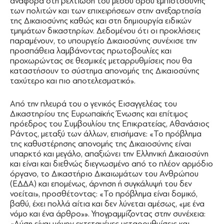
αναφορά στη βελτίωση του μέσου όρου εμπιστοσύνης
των πολιτών και των επιχειρήσεων στην ανεξαρτησία
της Δικαιοσύνης καθώς και στη δημιουργία ειδικών
τμημάτων δικαστηρίων. Δεδομένου ότι οι προκλήσεις
παραμένουν, το υπουργείο Δικαιοσύνης συνέχισε την
προσπάθεια λαμβάνοντας πρωτοβουλίες και
προχωρώντας σε θεσμικές μεταρρυθμίσεις που θα
καταστήσουν το σύστημα απονομής της Δικαιοσύνης
ταχύτερο και πιο αποτελεσματικό».
Από την πλευρά του ο γενικός Εισαγγελέας του
Δικαστηρίου της Ευρωπαϊκής Ένωσης και επίτιμος
πρόεδρος του Συμβουλίου της Επικρατείας, Αθανάσιος
Ράντος, μεταξύ των άλλων, επισήμανε: «Το πρόβλημα
της καθυστέρησης απονομής της Δικαιοσύνης είναι
υπαρκτό και μεγάλο, απαξιώνει την Ελληνική Δικαιοσύνη
και είναι και διεθνώς διεγνωσμένο από το πλέον αρμόδιο
όργανο, το Δικαστήριο Δικαιωμάτων του Ανθρώπου
(ΕΔΔΑ) και επομένως, άρνηση ή συγκάλυψή του δεν
νοείται», προσθέτοντας: «Το πρόβλημα είναι δομικό,
βαθύ, έχει πολλά αίτια και δεν λύνεται αμέσως, «με ένα
νόμο και ένα άρθρο»». Υπογραμμίζοντας στην συνέχεια:
«Λύση είναι μόνον εκτεταμένες μεταρρυθμίσεις και