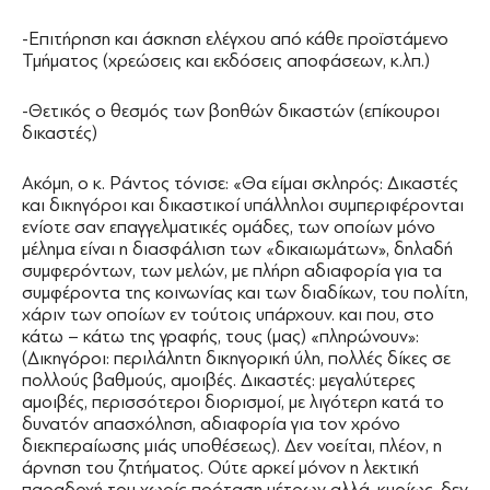
-Επιτήρηση και άσκηση ελέγχου από κάθε προϊστάμενο
Τμήματος (χρεώσεις και εκδόσεις αποφάσεων, κ.λπ.)
-Θετικός ο θεσμός των βοηθών δικαστών (επίκουροι
δικαστές)
Ακόμη, ο κ. Ράντος τόνισε: «Θα είμαι σκληρός: Δικαστές
και δικηγόροι και δικαστικοί υπάλληλοι συμπεριφέρονται
ενίοτε σαν επαγγελματικές ομάδες, των οποίων μόνο
μέλημα είναι η διασφάλιση των «δικαιωμάτων», δηλαδή
συμφερόντων, των μελών, με πλήρη αδιαφορία για τα
συμφέροντα της κοινωνίας και των διαδίκων, του πολίτη,
χάριν των οποίων εν τούτοις υπάρχουν. και που, στο
κάτω – κάτω της γραφής, τους (μας) «πληρώνουν»:
(Δικηγόροι: περιλάλητη δικηγορική ύλη, πολλές δίκες σε
πολλούς βαθμούς, αμοιβές. Δικαστές: μεγαλύτερες
αμοιβές, περισσότεροι διορισμοί, με λιγότερη κατά το
δυνατόν απασχόληση, αδιαφορία για τον χρόνο
διεκπεραίωσης μιάς υποθέσεως). Δεν νοείται, πλέον, η
άρνηση του ζητήματος. Ούτε αρκεί μόνον η λεκτική
παραδοχή του χωρίς πρόταση μέτρων αλλά, κυρίως, δεν