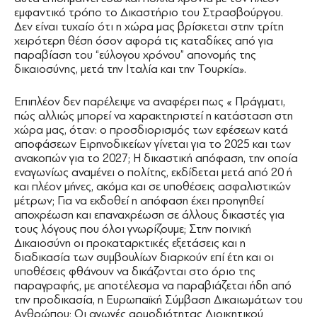
εμφαντικό τρόπο το Δικαστήριο του Στρασβούργου.
Δεν είναι τυχαίο ότι η χώρα μας βρίσκεται στην τρίτη
χειρότερη θέση όσον αφορά τις καταδίκες από για
παραβίαση του “εύλογου χρόνου” απονομής της
δικαιοσύνης, μετά την Ιταλία και την Τουρκία».
Επιπλέον δεν παρέλειψε να αναφέρει πως « Πράγματι,
πώς αλλιώς μπορεί να χαρακτηριστεί η κατάσταση στη
χώρα μας, όταν: ο προσδιορισμός των εφέσεων κατά
αποφάσεων Ειρηνοδικείων γίνεται για το 2025 και των
ανακοπών για το 2027; Η δικαστική απόφαση, την οποία
εναγωνίως αναμένει ο πολίτης, εκδίδεται μετά από 20 ή
και πλέον μήνες, ακόμα και σε υποθέσεις ασφαλιστικών
μέτρων; Για να εκδοθεί η απόφαση έχει προηγηθεί
αποχρέωση και επαναχρέωση σε άλλους δικαστές για
τους λόγους που όλοι γνωρίζουμε; Στην ποινική
Δικαιοσύνη οι προκαταρκτικές εξετάσεις και η
διαδικασία των συμβουλίων διαρκούν επί έτη και οι
υποθέσεις φθάνουν να δικάζονται στο όριο της
παραγραφής, με αποτέλεσμα να παραβιάζεται ήδη από
την προδικασία, η Ευρωπαϊκή Σύμβαση Δικαιωμάτων του
Ανθρώπου; Οι αγωγές αρμοδιότητας Διοικητικού