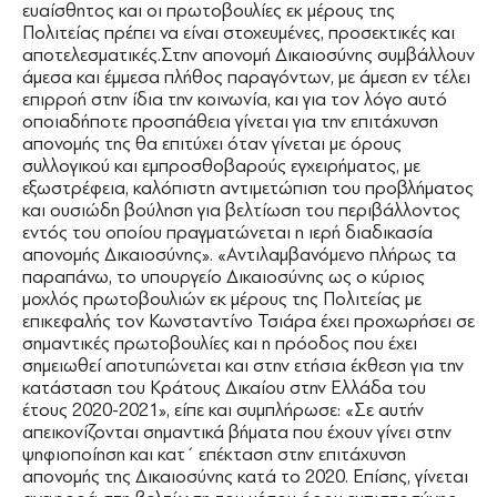
ευαίσθητος και οι πρωτοβουλίες εκ μέρους της
Πολιτείας πρέπει να είναι στοχευμένες, προσεκτικές και
αποτελεσματικές.Στην απονομή Δικαιοσύνης συμβάλλουν
άμεσα και έμμεσα πλήθος παραγόντων, με άμεση εν τέλει
επιρροή στην ίδια την κοινωνία, και για τον λόγο αυτό
οποιαδήποτε προσπάθεια γίνεται για την επιτάχυνση
απονομής της θα επιτύχει όταν γίνεται με όρους
συλλογικού και εμπροσθοβαρούς εγχειρήματος, με
εξωστρέφεια, καλόπιστη αντιμετώπιση του προβλήματος
και ουσιώδη βούληση για βελτίωση του περιβάλλοντος
εντός του οποίου πραγματώνεται η ιερή διαδικασία
απονομής Δικαιοσύνης». «Αντιλαμβανόμενο πλήρως τα
παραπάνω, το υπουργείο Δικαιοσύνης ως ο κύριος
μοχλός πρωτοβουλιών εκ μέρους της Πολιτείας με
επικεφαλής τον Κωνσταντίνο Τσιάρα έχει προχωρήσει σε
σημαντικές πρωτοβουλίες και η πρόοδος που έχει
σημειωθεί αποτυπώνεται και στην ετήσια έκθεση για την
κατάσταση του Κράτους Δικαίου στην Ελλάδα του
έτους 2020-2021», είπε και συμπλήρωσε: «Σε αυτήν
απεικονίζονται σημαντικά βήματα που έχουν γίνει στην
ψηφιοποίηση και κατ΄ επέκταση στην επιτάχυνση
απονομής της Δικαιοσύνης κατά το 2020. Επίσης, γίνεται