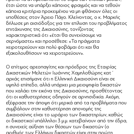
έτσι ώστε να υπάρξει κάποιος φραγμός και να τεθούν
κάποια κριτήρια προκειμένου να μη φθάνουν όλες οι
υποθέσεις στον Άρειο Πάγο. Κλείνοντας, ο κ. Μαρκής
δήλωσε μη αισιόδοξος για την επίλυση του προβλήματος
επιτάχυνσης της Δικαιοσύνης, τονίζοντας
χαρακτηριστικά ότι «έτσι θα συνεχίσουμε να
σερνόμαστε» και προσέθεσε: «Τα πράγματα
χειροτερεύουν και πολύ φοβάμαι ότι και θα
εξακολουθήσουν να χειροτερεύουν».
Ο επίτιμος αρεοπαγίτης και πρόεδρος της Εταιρίας
Δικαστικών Μελετών Ιωάννης Χαμηλοθώρης κατ΄
αρχάς επισήμανε ότι η Ελληνική Δικαιοσύνη είναι σε
υψηλό επίπεδο, αλλά υπάρχει μια μειοψηφία δικαστών
που χαλάει την εικόνα της Δικαιοσύνης, προσθέτοντας
ότι οι καθυστερήσεις οδηγούν σε αρνησιδικία. Ακόμη,
εξέφρασε την άποψη ότι μερικά από τα προβλήματα που
συμβάλουν στην καθυστέρηση απονομής της
Δικαιοσύνης είναι το ωράριο των δικαστηρίων, καθώς
οι δικαστικοί υπάλληλοι 3 μ.μ. κατεβαίνουν από την έδρα,
η συνεχείς αύξηση των θέσεων των δικαστών (ο
αριθμός των Ελλήνων δικαστών είναι στην πρώτη