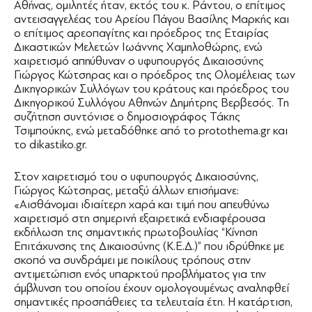
Αθήνας, ομιλητές ήταν, εκτός του κ. Ράντου, ο επίτιμος
αντεισαγγελέας του Αρείου Πάγου Βασίλης Μαρκής και
ο επίτιμος αρεοπαγίτης και πρόεδρος της Εταιρίας
Δικαστικών Μελετών Ιωάννης Χαμηλοθώρης, ενώ
χαιρετισμό απηύθυναν ο υφυπουργός Δικαιοσύνης
Γιώργος Κώτσηρας και ο πρόεδρος της Ολομέλειας των
Δικηγορικών Συλλόγων του κράτους και πρόεδρος του
Δικηγορικού Συλλόγου Αθηνών Δημήτρης Βερβεσός. Τη
συζήτηση συντόνισε ο δημοσιογράφος Τάκης
Τσιμπούκης, ενώ μεταδόθηκε από το protothema.gr και
το dikastiko.gr.
Στον χαιρετισμό του ο υφυπουργός Δικαιοσύνης,
Γιώργος Κώτσηρας, μεταξύ άλλων επισήμανε:
«Αισθάνομαι ιδιαίτερη χαρά και τιμή που απευθύνω
χαιρετισμό στη σημερινή εξαιρετικά ενδιαφέρουσα
εκδήλωση της σημαντικής πρωτοβουλίας “Κίνηση
Επιτάχυνσης της Δικαιοσύνης (Κ.Ε.Δ.)” που ιδρύθηκε με
σκοπό να συνδράμει με ποικίλους τρόπους στην
αντιμετώπιση ενός υπαρκτού προβλήματος για την
άμβλυνση του οποίου έχουν ομολογουμένως αναληφθεί
σημαντικές προσπάθειες τα τελευταία έτη. Η κατάρτιση,