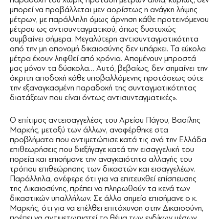
μπορεί να προβάλλεται μεν αορίστως η ανάγκη λήψης
μέτρων, με παράλληλη όμως άρνηση κάθε προτεινόμενου
μέτρου ως αντισυνταγματικού, όπως δυστυχώς
συμβαίνει σήμερα. Μεγαλύτερη αντισυνταγματικότητα
από την μη απονομή δικαιοσύνης δεν υπάρχει. Τα εύκολα
μέτρα έχουν ληφθεί από χρόνια. Απομένουν μπροστά
μας μόνον τα δύσκολα… Αυτό, βεβαίως, δεν σημαίνει την
άκριτη αποδοχή κάθε υποβαλλόμενης προτάσεως ούτε
την εξαναγκασμένη παραδοχή της συνταγματικότητας
διατάξεων που είναι όντως αντισυνταγματικές».
Ο επίτιμος αντεισαγγελέας του Αρείου Πάγου, Βασίλης
Μαρκής, μεταξύ των άλλων, αναφέρθηκε στα
προβλήματα που αντιμετώπισε κατά τις ανά την Ελλάδα
επιθεωρήσεις που διεξήγαγε κατά την εισαγγελική του
πορεία και επισήμανε την αναγκαιότητα αλλαγής του
τρόπου επιθεώρησης των δικαστών και εισαγγελέων.
Παράλληλα, ανέφερε ότι για να επιτευχθεί επίσπευσης
της Δικαιοσύνης, πρέπει να πληρωθούν τα κενά των
δικαστικών υπαλλήλων. Σε άλλο σημείο επισήμανε ο κ.
Μαρκής, ότι για να επέλθει επιτάχυνση στην Δικαιοσύνη,
πρέπει να αντιμετωπιστεί το θέμα των ενδίκων μέσων,