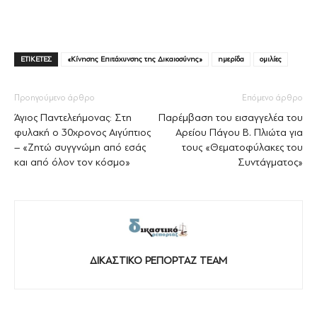
ΕΤΙΚΕΤΕΣ
«Κίνησης Επιτάχυνσης της Δικαιοσύνης»
ημερίδα
ομιλίες
Προηγούμενο άρθρο
Επόμενο άρθρο
Άγιος Παντελεήμονας: Στη
Παρέμβαση του εισαγγελέα του
φυλακή ο 30χρονος Αιγύπτιος
Αρείου Πάγου Β. Πλιώτα για
– «Ζητώ συγγνώμη από εσάς
τους «Θεματοφύλακες του
και από όλον τον κόσμο»
Συντάγματος»
ΔΙΚΑΣΤΙΚΟ ΡΕΠΟΡΤΑΖ TEAM