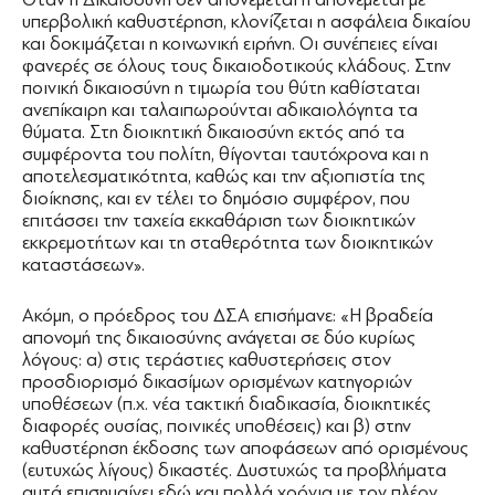
υπερβολική καθυστέρηση, κλονίζεται η ασφάλεια δικαίου
και δοκιμάζεται η κοινωνική ειρήνη. Οι συνέπειες είναι
φανερές σε όλους τους δικαιοδοτικούς κλάδους. Στην
ποινική δικαιοσύνη η τιμωρία του θύτη καθίσταται
ανεπίκαιρη και ταλαιπωρούνται αδικαιολόγητα τα
θύματα. Στη διοικητική δικαιοσύνη εκτός από τα
συμφέροντα του πολίτη, θίγονται ταυτόχρονα και η
αποτελεσματικότητα, καθώς και την αξιοπιστία της
διοίκησης, και εν τέλει το δημόσιο συμφέρον, που
επιτάσσει την ταχεία εκκαθάριση των διοικητικών
εκκρεμοτήτων και τη σταθερότητα των διοικητικών
καταστάσεων».
Ακόμη, ο πρόεδρος του ΔΣΑ επισήμανε: «Η βραδεία
απονομή της δικαιοσύνης ανάγεται σε δύο κυρίως
λόγους: α) στις τεράστιες καθυστερήσεις στον
προσδιορισμό δικασίμων ορισμένων κατηγοριών
υποθέσεων (π.χ. νέα τακτική διαδικασία, διοικητικές
διαφορές ουσίας, ποινικές υποθέσεις) και β) στην
καθυστέρηση έκδοσης των αποφάσεων από ορισμένους
(ευτυχώς λίγους) δικαστές. Δυστυχώς τα προβλήματα
αυτά επισημαίνει εδώ και πολλά χρόνια με τον πλέον