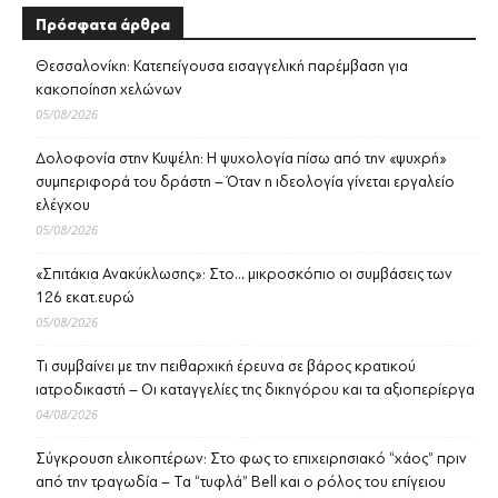
Πρόσφατα άρθρα
Θεσσαλονίκη: Κατεπείγουσα εισαγγελική παρέμβαση για
κακοποίηση χελώνων
05/08/2026
Δολοφονία στην Κυψέλη: Η ψυχολογία πίσω από την «ψυχρή»
συμπεριφορά του δράστη – Όταν η ιδεολογία γίνεται εργαλείο
ελέγχου
05/08/2026
«Σπιτάκια Ανακύκλωσης»: Στο… μικροσκόπιο οι συμβάσεις των
126 εκατ.ευρώ
05/08/2026
Τι συμβαίνει με την πειθαρχική έρευνα σε βάρος κρατικού
ιατροδικαστή – Οι καταγγελίες της δικηγόρου και τα αξιοπερίεργα
04/08/2026
Σύγκρουση ελικοπτέρων: Στο φως το επιχειρησιακό “χάος” πριν
από την τραγωδία – Τα “τυφλά” Bell και ο ρόλος του επίγειου