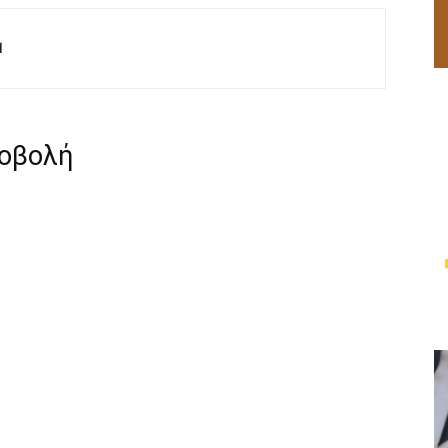
M
ροβολή