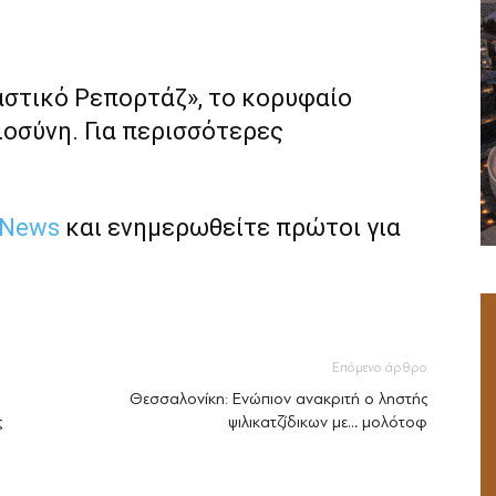
αστικό Ρεπορτάζ», το κορυφαίο
ιοσύνη. Για περισσότερες
 News
και ενημερωθείτε πρώτοι για
Επόμενο άρθρο
Θεσσαλονίκη: Ενώπιον ανακριτή ο ληστής
ς
ψιλικατζίδικων με… μολότοφ