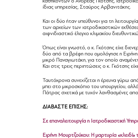
καθηκόντων ο Ανδρέας Γκότσης, ιατροδικα
ίδιας υπηρεσίας, Σταύρος Αρβανιτάκης.
Και οι δύο ήταν υπεύθυνοι για τη λειτουργί
των αρχείων των ιατροδικαστικών εκθέσεω
αιφνιδιαστικό έλεγχο κλιμακίου διευθυντικ
Όπως είναι γνωστό, ο κ. Γκότσης είχε διεν
δύο από τα βρέφη που ομολόγησε η Ειρήνη
μικρό Παναγιωτάκη, για τον οποίο αναμένετ
Και στις τρεις περιπτώσεις ο κ. Γκότσης είχ
Ταυτόχρονα συνεχίζεται η έρευνα γύρω απ
μπει στο μικροσκόπιο του υπουργείου, αλλά
Πάτρας σχετικά με τυχόν λανθασμένες απο
ΔΙΑΒΑΣΤΕ ΕΠΙΣΗΣ:
Σε επαναλειτουργία η Ιατροδικαστική Υπη
Ειρήνη Μουρτζούκου: Η μαρτυρία «κλειδί»