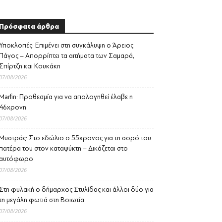
Πρόσφατα άρθρα
Υποκλοπές: Επιμένει στη συγκάλυψη ο Άρειος
Πάγος – Απορρίπτει τα αιτήματα των Σαμαρά,
Σπίρτζη και Κουκάκη
07/08/2026
Marfin: Προθεσμία για να απολογηθεί έλαβε η
46χρονη
07/08/2026
Μυστράς: Στο εδώλιο ο 55χρονος για τη σορό του
πατέρα του στον καταψύκτη – Δικάζεται στο
αυτόφωρο
07/08/2026
Στη φυλακή ο δήμαρχος Στυλίδας και άλλοι δύο για
τη μεγάλη φωτιά στη Βοιωτία
07/08/2026