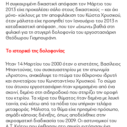
Η συγκεκριμένη δικαστική απόφαση τον Μάρτιο του
2013 είχε προκαλέσει σάλο στους δικαστικούς – και όχι
μόνο- κύκλους με την αποφυλάκιση του Κώστα Χρυσικού,
όταν μάλιστα είχε προηγηθεί τον Ιανουάριο του 2013 η
καταδικαστική απόφαση , που τον «έχωνε» βαθιά στη
φυλακή για τη στυγερή δολοφονία του εργοστασιάρχη
Θεόδωρου Γιαμπουράνη.
Το ιστορικό της δολοφονίας
Ήταν 14 Μαρτίου του 2000 όταν ο επιστάτης, Βασίλειος
Μπαντούνας, του συσκευαστηρίου με την επωνυμία
«Άριστον», ανακάλυψε το πτώμα του 60χρονου ιδρυτή
και συνεταίρου του Κωνσταντίνου Χρυσικού. Το σώμα
του άτυχου εργοστασιάρχη ήταν κρεμασμένο από ένα
σκοινί, δεμένο στη σιδηροδοκό που στηρίζει την οροφή
του κτιρίου. Τα χέρια του θύματος ήταν δεμένα με λευκή
ταινία, ενώ κάτω από τα πόδια του υπήρχαν τελάρα
μεταφοράς. Μάλιστα, το θύμα είχε πρησμένο πρόσωπο,
σημάδι κάποιας διένεξης, όπως αποδείχθηκε στην
ακροαματική διαδικασία του 2009. Οι αστυνομικοί του
Α.Τ. Κιάτου που έφθασαν στο σημείο εντόπισαν ένα