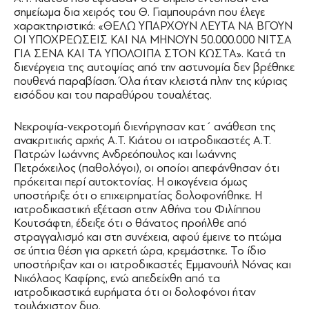
σημείωμα δια χειρός του Θ. Γιαμπουράνη που έλεγε
χαρακτηριστικά: «ΘΕΛΩ ΥΠΑΡΧΟΥΝ ΛΕΥΤΑ ΝΑ ΒΓΟΥΝ
ΟΙ ΥΠΟΧΡΕΩΣΕΙΣ ΚΑΙ ΝΑ ΜΗΝΟΥΝ 50.000.000 ΝΙΤΣΑ
ΓΙΑ ΣΕΝΑ ΚΑΙ ΤΑ ΥΠΟΛΟΙΠΑ ΣΤΟΝ ΚΩΣΤΑ». Κατά τη
διενέργεια της αυτοψίας από την αστυνομία δεν βρέθηκε
πουθενά παραβίαση. Όλα ήταν κλειστά πλην της κύριας
εισόδου και του παραθύρου τουαλέτας.
Νεκροψία-νεκροτομή διενήργησαν κατ΄ ανάθεση της
ανακριτικής αρχής Α.Τ. Κιάτου οι ιατροδικαστές Α.Τ.
Πατρών Ιωάννης Ανδρεόπουλος και Ιωάννης
Πετρόχειλος (παθολόγοι), οι οποίοι απεφάνθησαν ότι
πρόκειται περί αυτοκτονίας. Η οικογένεια όμως
υποστήριξε ότι ο επιχειρηματίας δολοφονήθηκε. Η
ιατροδικαστική εξέταση στην Αθήνα του Φιλίππου
Κουτσάφτη, έδειξε ότι ο θάνατος προήλθε από
στραγγαλισμό και στη συνέχεια, αφού έμεινε το πτώμα
σε ύπτια θέση για αρκετή ώρα, κρεμάστηκε. Το ίδιο
υποστήριξαν και οι ιατροδικαστές Εμμανουήλ Νόνας και
Νικόλαος Καφίρης, ενώ απεδείχθη από τα
ιατροδικαστικά ευρήματα ότι οι δολοφόνοι ήταν
τουλάχιστον δυο.