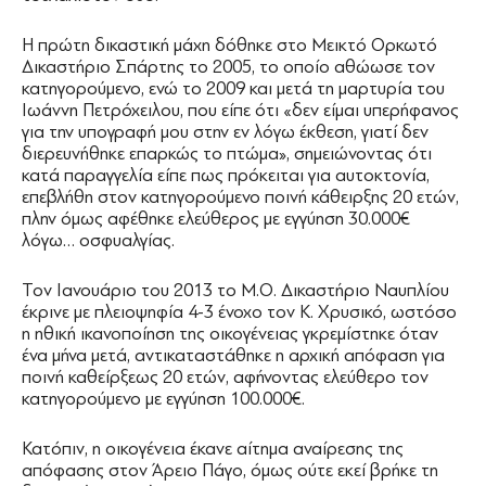
Η πρώτη δικαστική μάχη δόθηκε στο Μεικτό Ορκωτό
Δικαστήριο Σπάρτης το 2005, το οποίο αθώωσε τον
κατηγορούμενο, ενώ το 2009 και μετά τη μαρτυρία του
Ιωάννη Πετρόχειλου, που είπε ότι «δεν είμαι υπερήφανος
για την υπογραφή μου στην εν λόγω έκθεση, γιατί δεν
διερευνήθηκε επαρκώς το πτώμα», σημειώνοντας ότι
κατά παραγγελία είπε πως πρόκειται για αυτοκτονία,
επεβλήθη στον κατηγορούμενο ποινή κάθειρξης 20 ετών,
πλην όμως αφέθηκε ελεύθερος με εγγύηση 30.000€
λόγω… οσφυαλγίας.
Τον Ιανουάριο του 2013 το Μ.Ο. Δικαστήριο Ναυπλίου
έκρινε με πλειοψηφία 4-3 ένοχο τον Κ. Χρυσικό, ωστόσο
η ηθική ικανοποίηση της οικογένειας γκρεμίστηκε όταν
ένα μήνα μετά, αντικαταστάθηκε η αρχική απόφαση για
ποινή καθείρξεως 20 ετών, αφήνοντας ελεύθερο τον
κατηγορούμενο με εγγύηση 100.000€.
Κατόπιν, η οικογένεια έκανε αίτημα αναίρεσης της
απόφασης στον Άρειο Πάγο, όμως ούτε εκεί βρήκε τη