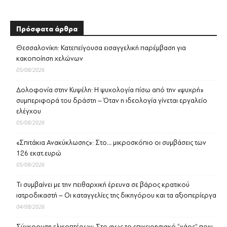
Πρόσφατα άρθρα
Θεσσαλονίκη: Κατεπείγουσα εισαγγελική παρέμβαση για
κακοποίηση χελώνων
05/08/2026
Δολοφονία στην Κυψέλη: Η ψυχολογία πίσω από την «ψυχρή»
συμπεριφορά του δράστη – Όταν η ιδεολογία γίνεται εργαλείο
ελέγχου
05/08/2026
«Σπιτάκια Ανακύκλωσης»: Στο… μικροσκόπιο οι συμβάσεις των
126 εκατ.ευρώ
05/08/2026
Τι συμβαίνει με την πειθαρχική έρευνα σε βάρος κρατικού
ιατροδικαστή – Οι καταγγελίες της δικηγόρου και τα αξιοπερίεργα
04/08/2026
Σύγκρουση ελικοπτέρων: Στο φως το επιχειρησιακό “χάος” πριν