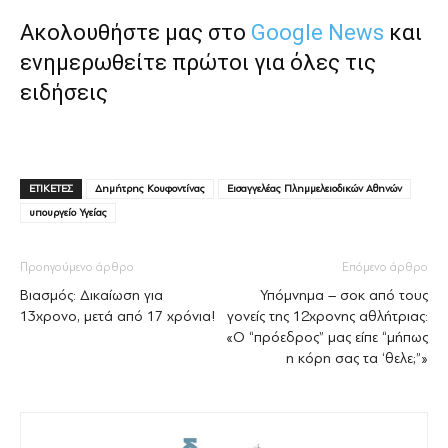
Ακολουθήστε μας στο
Google News
και
ενημερωθείτε πρώτοι για όλες τις
ειδήσεις
ΕΤΙΚΕΤΕΣ
Δημήτρης Κουφοντίνας
Εισαγγελέας Πλημμελειοδικών Αθηνών
υπουργείο Υγείας
Προηγούμενο άρθρο
Επόμενο άρθρο
Βιασμός: Δικαίωση για
Υπόμνημα – σοκ από τους
13χρονο, μετά από 17 χρόνια!
γονείς της 12χρονης αθλήτριας:
«Ο “πρόεδρος” μας είπε “μήπως
η κόρη σας τα ‘θελε;”»