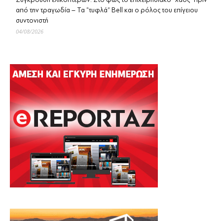
από την τραγωδία – Τα “τυφλά” Bell και ο ρόλος του επίγειου
συντονιστή
04/08/2026