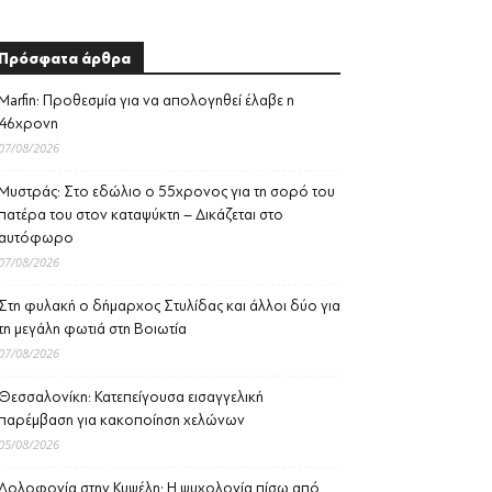
Πρόσφατα άρθρα
Marfin: Προθεσμία για να απολογηθεί έλαβε η
46χρονη
07/08/2026
Μυστράς: Στο εδώλιο ο 55χρονος για τη σορό του
πατέρα του στον καταψύκτη – Δικάζεται στο
αυτόφωρο
07/08/2026
Στη φυλακή ο δήμαρχος Στυλίδας και άλλοι δύο για
τη μεγάλη φωτιά στη Βοιωτία
07/08/2026
Θεσσαλονίκη: Κατεπείγουσα εισαγγελική
παρέμβαση για κακοποίηση χελώνων
05/08/2026
Δολοφονία στην Κυψέλη: Η ψυχολογία πίσω από