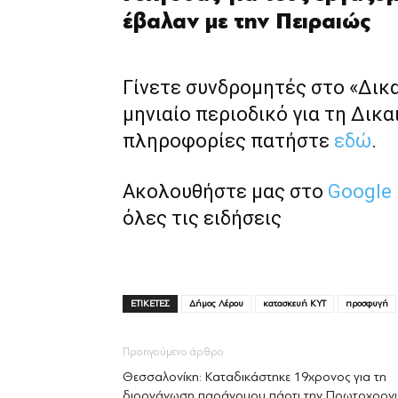
έβαλαν με την Πειραιώς
Γίνετε συνδρομητές στο «Δικ
μηνιαίο περιοδικό για τη Δικα
πληροφορίες πατήστε
εδώ
.
Ακολουθήστε μας στο
Google
όλες τις ειδήσεις
ΕΤΙΚΕΤΕΣ
Δήμος Λέρου
κατασκευή ΚΥΤ
προσφυγή
Προηγούμενο άρθρο
Θεσσαλονίκη: Καταδικάστηκε 19χρονος για τη
διοργάνωση παράνομου πάρτι την Πρωτοχρον