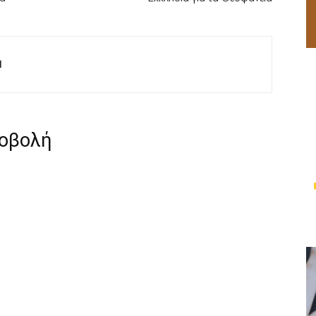
M
ροβολή