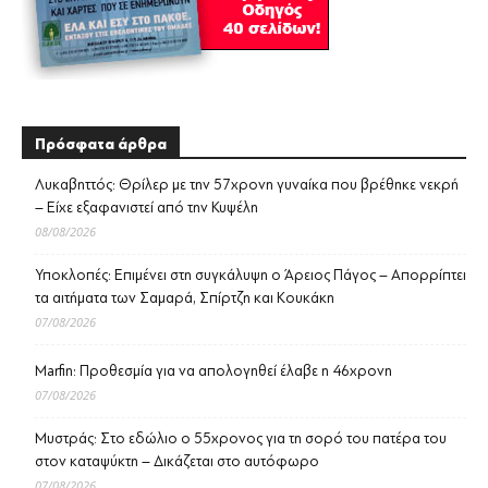
Πρόσφατα άρθρα
Λυκαβηττός: Θρίλερ με την 57χρονη γυναίκα που βρέθηκε νεκρή
– Είχε εξαφανιστεί από την Κυψέλη
08/08/2026
Υποκλοπές: Επιμένει στη συγκάλυψη ο Άρειος Πάγος – Απορρίπτει
τα αιτήματα των Σαμαρά, Σπίρτζη και Κουκάκη
07/08/2026
Marfin: Προθεσμία για να απολογηθεί έλαβε η 46χρονη
07/08/2026
Μυστράς: Στο εδώλιο ο 55χρονος για τη σορό του πατέρα του
στον καταψύκτη – Δικάζεται στο αυτόφωρο
07/08/2026