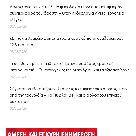
Δολοφονία στην Κυψέλη: Η ψυχολογία πίσω από την «ψυχρή»
συμπεριφορά του δράστη – Όταν η ιδεολογία γίνεται εργαλείο
ελέγχου
05/08/2026
«Σπιτάκια Ανακύκλωσης»: Στο… μικροσκόπιο οι συμβάσεις των
126 εκατ.ευρώ
05/08/2026
Τι συμβαίνει με την πειθαρχική έρευνα σε βάρος κρατικού
ιατροδικαστή – Οι καταγγελίες της δικηγόρου και τα αξιοπερίεργα
04/08/2026
Σύγκρουση ελικοπτέρων: Στο φως το επιχειρησιακό “χάος” πριν
από την τραγωδία – Τα “τυφλά” Bell και ο ρόλος του επίγειου
συντονιστή
04/08/2026