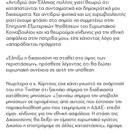
«Αντιδρώ σαν Έλληνας πολίτης γιατί θεωρώ ότι
καταπατώνται τα συνταγματικά και δημοκρατικά μου
δικαιώματα. Και αντιδρώ φυσικά και ως ευρωβουλευτής
γιατί έχουμε φτάσει στο σημείο να συμμετέχω στην
Επιτροπή Εξωτερικών Υποθέσεων του Ευρωπαϊκού
Κοινοβουλίου και να θεωρούμαι κίνδυνος για την εθνική
ασφάλεια στην πατρίδα μου», είπε κάνοντας λόγο για
«απαράδεκτα» πράγματα.
«Ελπίζω η δικαιοσύνη να σταθεί στο ύψος των
περιστάσεων», πρόσθεσε λέγοντας ότι θα δώσει
ευρωπαϊκή συνέχεια σε αυτή την υπόθεση.
Νωρίτερα ο κ. Κύρτσος είχε κάνει γνωστό σε ανάρτησή
του στο Twitter ότι ξεκινάει σήμερα τη διαδικασία
κατάθεσης μηνύσεων. «Ξεκινάω σήμερα την υποβολή
μηνύσεων σε ορισμένους από αυτούς που έστησαν την
παρακολούθησή μου-που τεκμηρίωσε η ΑΔΑΕ- επειδή
είμαι.. κίνδυνος για την εθνική ασφάλεια. Η στάση της
Δικαιοσύνης θα δείξει αν είμαστε ευρωπαϊκό κράτος
Δικαίου η επιστρέψαμε σε άλλες καταστάσεις», έγραψε.