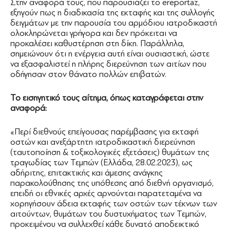
Στην αναφορά τους, που παρουσιάζει το ereportaz,
εξηγούν πως η διαδικασία της εκταφής και της συλλογής
δειγμάτων με την παρουσία του αρμόδιου ιατροδικαστή
ολοκληρώνεται γρήγορα και δεν πρόκειται να
προκαλέσει καθυστέρηση στη δίκη. Παράλληλα,
σημειώνουν ότι η ενέργεια αυτή είναι ουσιαστική, ώστε
να εξασφαλιστεί η πλήρης διερεύνηση των αιτίων που
οδήγησαν στον θάνατο πολλών επιβατών.
Το εισηγητικό τους αίτημα, όπως καταγράφεται στην
αναφορά:
«Περί διεθνούς επείγουσας παρέμβασης για εκταφή
οστών και ανεξάρτητη ιατροδικαστική διερεύνηση
(ταυτοποίηση & τοξικολογικές εξετάσεις) θυμάτων της
τραγωδίας των Τεμπών (Ελλάδα, 28.02.2023), ως
αδήριτης, επιτακτικής και άμεσης ανάγκης
παρακολούθησης της υπόθεσης από διεθνή οργανισμό,
επειδή οι εθνικές αρχές αρνούνται παρατεταμένα να
χορηγήσουν άδεια εκταφής των οστών των τέκνων των
αιτούντων, θυμάτων του δυστυχήματος των Τεμπών,
προκειμένου να συλλεχθεί κάθε δυνατό αποδεικτικό