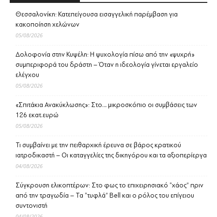
Θεσσαλονίκη: Κατεπείγουσα εισαγγελική παρέμβαση για
κακοποίηση χελώνων
05/08/2026
Δολοφονία στην Κυψέλη: Η ψυχολογία πίσω από την «ψυχρή»
συμπεριφορά του δράστη – Όταν η ιδεολογία γίνεται εργαλείο
ελέγχου
05/08/2026
«Σπιτάκια Ανακύκλωσης»: Στο… μικροσκόπιο οι συμβάσεις των
126 εκατ.ευρώ
05/08/2026
Τι συμβαίνει με την πειθαρχική έρευνα σε βάρος κρατικού
ιατροδικαστή – Οι καταγγελίες της δικηγόρου και τα αξιοπερίεργα
04/08/2026
Σύγκρουση ελικοπτέρων: Στο φως το επιχειρησιακό “χάος” πριν
από την τραγωδία – Τα “τυφλά” Bell και ο ρόλος του επίγειου
συντονιστή
04/08/2026