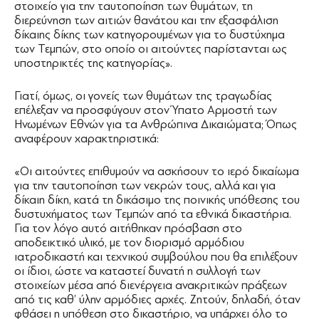
στοιχείο για την ταυτοποίηση των θυμάτων, τη
διερεύνηση των αιτιών θανάτου και την εξασφάλιση
δίκαιης δίκης των κατηγορουμένων για το δυστύχημα
των Τεμπών, στο οποίο οι αιτούντες παρίστανται ως
υποστηρικτές της κατηγορίας».
Γιατί, όμως, οι γονείς των θυμάτων της τραγωδίας
επέλεξαν να προσφύγουν στον Ύπατο Αρμοστή των
Ηνωμένων Εθνών για τα Ανθρώπινα Δικαιώματα; Όπως
αναφέρουν χαρακτηριστικά:
«Οι αιτούντες επιθυμούν να ασκήσουν το ιερό δικαίωμα
για την ταυτοποίηση των νεκρών τους, αλλά και για
δίκαιη δίκη, κατά τη δικάσιμο της ποινικής υπόθεσης του
δυστυχήματος των Τεμπών από τα εθνικά δικαστήρια.
Για τον λόγο αυτό αιτήθηκαν πρόσβαση στο
αποδεικτικό υλικό, με τον διορισμό αρμόδιου
ιατροδικαστή και τεχνικού συμβούλου που θα επιλέξουν
οι ίδιοι, ώστε να καταστεί δυνατή η συλλογή των
στοιχείων μέσα από διενέργεια ανακριτικών πράξεων
από τις καθ’ ύλην αρμόδιες αρχές. Ζητούν, δηλαδή, όταν
φθάσει η υπόθεση στο δικαστήριο, να υπάρχει όλο το