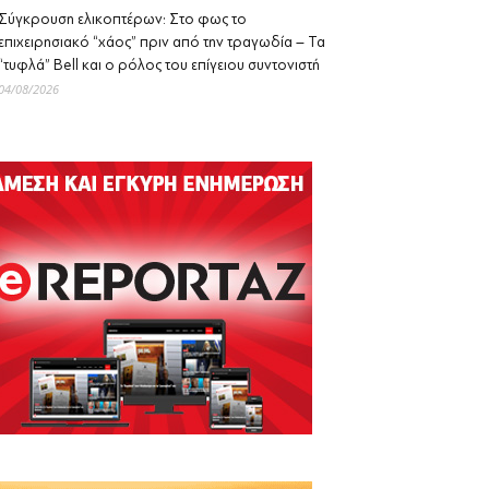
Σύγκρουση ελικοπτέρων: Στο φως το
επιχειρησιακό “χάος” πριν από την τραγωδία – Τα
“τυφλά” Bell και ο ρόλος του επίγειου συντονιστή
04/08/2026