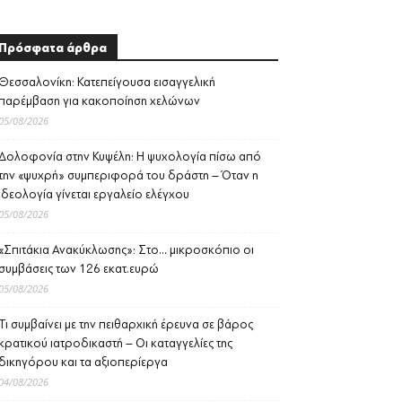
Πρόσφατα άρθρα
Θεσσαλονίκη: Κατεπείγουσα εισαγγελική
παρέμβαση για κακοποίηση χελώνων
05/08/2026
Δολοφονία στην Κυψέλη: Η ψυχολογία πίσω από
την «ψυχρή» συμπεριφορά του δράστη – Όταν η
ιδεολογία γίνεται εργαλείο ελέγχου
05/08/2026
«Σπιτάκια Ανακύκλωσης»: Στο… μικροσκόπιο οι
συμβάσεις των 126 εκατ.ευρώ
05/08/2026
Τι συμβαίνει με την πειθαρχική έρευνα σε βάρος
κρατικού ιατροδικαστή – Οι καταγγελίες της
δικηγόρου και τα αξιοπερίεργα
04/08/2026