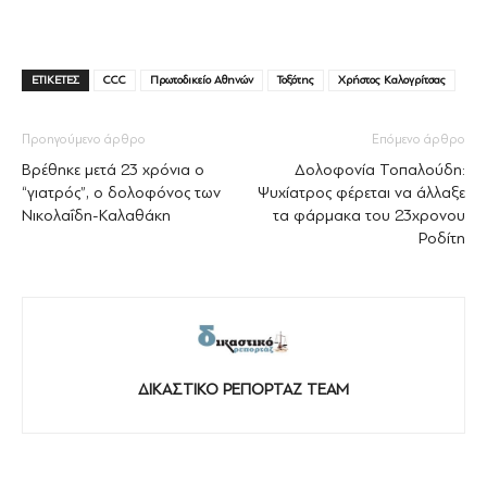
ΕΤΙΚΕΤΕΣ
CCC
Πρωτοδικείο Αθηνών
Τοξότης
Χρήστος Καλογρίτσας
Προηγούμενο άρθρο
Επόμενο άρθρο
Βρέθηκε μετά 23 χρόνια ο
Δολοφονία Τοπαλούδη:
“γιατρός”, ο δολοφόνος των
Ψυχίατρος φέρεται να άλλαξε
Νικολαΐδη-Καλαθάκη
τα φάρμακα του 23χρονου
Ροδίτη
ΔΙΚΑΣΤΙΚΟ ΡΕΠΟΡΤΑΖ TEAM