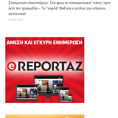
Σύγκρουση ελικοπτέρων: Στο φως το επιχειρησιακό “χάος” πριν
από την τραγωδία – Τα “τυφλά” Bell και ο ρόλος του επίγειου
συντονιστή
04/08/2026