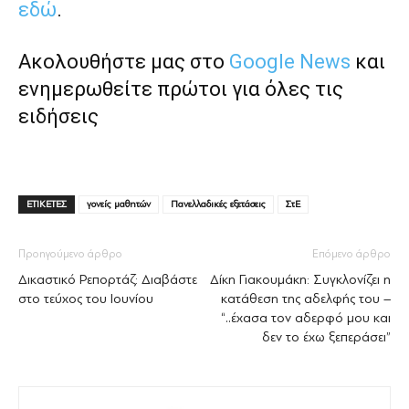
εδώ
.
Ακολουθήστε μας στο
Google News
και
ενημερωθείτε πρώτοι για όλες τις
ειδήσεις
ΕΤΙΚΕΤΕΣ
γονείς μαθητών
Πανελλαδικές εξετάσεις
ΣτΕ
Προηγούμενο άρθρο
Επόμενο άρθρο
Δικαστικό Ρεπορτάζ: Διαβάστε
Δίκη Γιακουμάκη: Συγκλονίζει η
στο τεύχος του Ιουνίου
κατάθεση της αδελφής του –
“..έχασα τον αδερφό μου και
δεν το έχω ξεπεράσει”