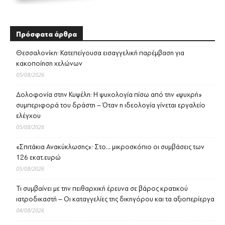
Πρόσφατα άρθρα
Θεσσαλονίκη: Κατεπείγουσα εισαγγελική παρέμβαση για
κακοποίηση χελώνων
05/08/2026
Δολοφονία στην Κυψέλη: Η ψυχολογία πίσω από την «ψυχρή»
συμπεριφορά του δράστη – Όταν η ιδεολογία γίνεται εργαλείο
ελέγχου
05/08/2026
«Σπιτάκια Ανακύκλωσης»: Στο… μικροσκόπιο οι συμβάσεις των
126 εκατ.ευρώ
05/08/2026
Τι συμβαίνει με την πειθαρχική έρευνα σε βάρος κρατικού
ιατροδικαστή – Οι καταγγελίες της δικηγόρου και τα αξιοπερίεργα
04/08/2026