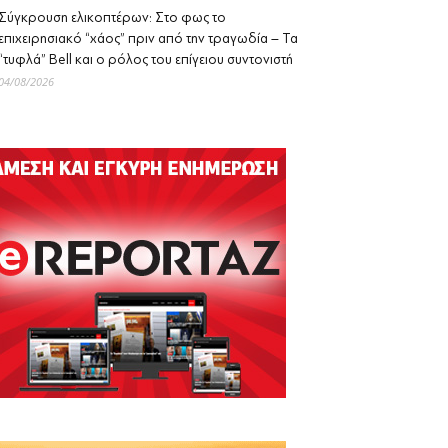
Σύγκρουση ελικοπτέρων: Στο φως το
επιχειρησιακό “χάος” πριν από την τραγωδία – Τα
“τυφλά” Bell και ο ρόλος του επίγειου συντονιστή
04/08/2026