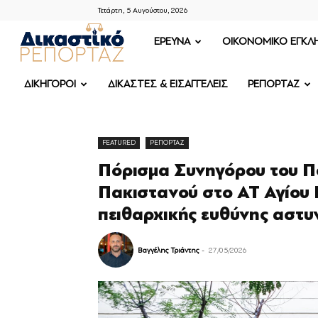
Τετάρτη, 5 Αυγούστου, 2026
ΔΙΚΑΣΤΙΚΟ
ΕΡΕΥΝΑ
OIKONOMIKO ΕΓΚΛ
ΡΕΠΟΡΤΑΖ
ΔΙΚΗΓΟΡΟΙ
ΔΙΚΑΣΤΕΣ & ΕΙΣΑΓΓΕΛΕΙΣ
ΡΕΠΟΡΤΑΖ
FEATURED
ΡΕΠΟΡΤΑΖ
Πόρισμα Συνηγόρου του Π
Πακιστανού στο ΑΤ Αγίου 
πειθαρχικής ευθύνης αστ
Βαγγέλης Τριάντης
-
27/05/2026