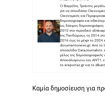
Ο Βαγγέλης Τριάντης μεγάλω
για να σπουδάσει Οικονομικ
Οικονομικής και Περιφερειακ
δημοσιογραφία και ειδικότερ
ως δόκιμος δημοσιογράφος 
2010 στο περιοδικό «Επίκαιρ
της Πανδώρας», το 2014 στο 
2016 έως το μέχρι το 2024 
documentonews.gr. Από το 2
ιστοσελίδα DataJournalists.
μέλος της δημοσιογραφικής
Αποκαλυψεων» του ANT1, ε
το ereportaz.gr και το dika
Καμία δημοσίευση για π