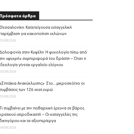
Πρόσφατα άρθρα
Θεσσαλονίκη: Κατεπείγουσα εισαγγελική
παρέμβαση για κακοποίηση χελώνων
05/08/2026
Δολοφονία στην Κυψέλη: Η ψυχολογία πίσω από
την «ψυχρή» συμπεριφορά του δράστη – Όταν η
ιδεολογία γίνεται εργαλείο ελέγχου
05/08/2026
«Σπιτάκια Ανακύκλωσης»: Στο… μικροσκόπιο οι
συμβάσεις των 126 εκατ.ευρώ
05/08/2026
Τι συμβαίνει με την πειθαρχική έρευνα σε βάρος
κρατικού ιατροδικαστή – Οι καταγγελίες της
δικηγόρου και τα αξιοπερίεργα
04/08/2026