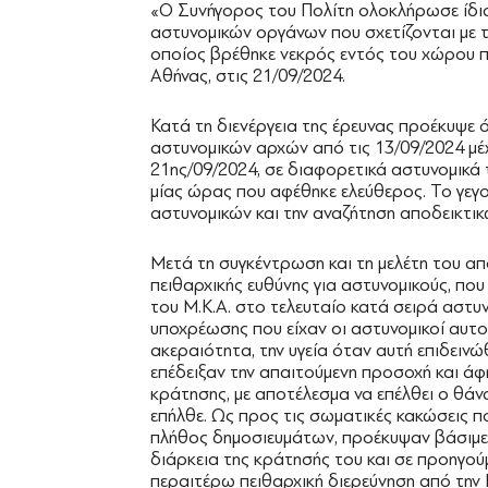
«Ο Συνήγορος του Πολίτη ολοκλήρωσε ίδια 
αστυνομικών οργάνων που σχετίζονται με τ
οποίος βρέθηκε νεκρός εντός του χώρου 
Αθήνας, στις 21/09/2024.
Κατά τη διενέργεια της έρευνας προέκυψε ό
αστυνομικών αρχών από τις 13/09/2024 μέχ
21ης/09/2024, σε διαφορετικά αστυνομικά
μίας ώρας που αφέθηκε ελεύθερος. Το γεγο
αστυνομικών και την αναζήτηση αποδεικτικ
Μετά τη συγκέντρωση και τη μελέτη του απ
πειθαρχικής ευθύνης για αστυνομικούς, πο
του M.Κ.Α. στο τελευταίο κατά σειρά αστυν
υποχρέωσης που είχαν οι αστυνομικοί αυτο
ακεραιότητα, την υγεία όταν αυτή επιδεινώ
επέδειξαν την απαιτούμενη προσοχή και 
κράτησης, με αποτέλεσμα να επέλθει ο θάν
επήλθε. Ως προς τις σωματικές κακώσεις π
πλήθος δημοσιευμάτων, προέκυψαν βάσιμες
διάρκεια της κράτησής του και σε προηγού
περαιτέρω πειθαρχική διερεύνηση από την