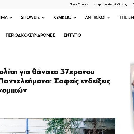
Ποιοι Είμαστε
Διαφημιστείτε Μαζί Μας
Ε
ΗΜΑ
SHOWBIZ
ΚΥΛΙΚΕΙΟ
ΑΝΤΙΔΙΚΟΙ
THE SP
ΠΕΡΙΟΔΙΚΟ/ΣΥΝΔΡΟΜΕΣ
ΕΝΤΥΠΟ
ολίτη για θάνατο 37χρονου
Παντελεήμονα: Σαφείς ενδείξεις
υνομικών