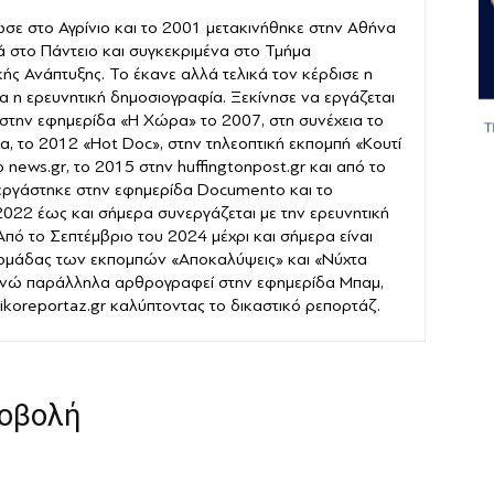
σε στο Αγρίνιο και το 2001 μετακινήθηκε στην Αθήνα
ά στο Πάντειο και συγκεκριμένα στο Τμήμα
ής Ανάπτυξης. Το έκανε αλλά τελικά τον κέρδισε η
α η ερευνητική δημοσιογραφία. Ξεκίνησε να εργάζεται
στην εφημερίδα «Η Χώρα» το 2007, στη συνέχεια το
α, το 2012 «Hot Doc», στην τηλεοπτική εκπομπή «Κουτί
news.gr, το 2015 στην huffingtonpost.gr και από το
εργάστηκε στην εφημερίδα Documento και το
022 έως και σήμερα συνεργάζεται με την ερευνητική
 Από το Σεπτέμβριο του 2024 μέχρι και σήμερα είναι
 ομάδας των εκπομπών «Αποκαλύψεις» και «Νύχτα
νώ παράλληλα αρθρογραφεί στην εφημερίδα Μπαμ,
stikoreportaz.gr καλύπτοντας το δικαστικό ρεπορτάζ.
ροβολή