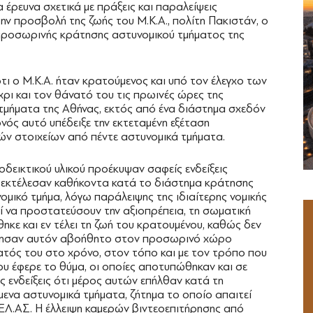
έρευνα σχετικά με πράξεις και παραλείψεις
ην προσβολή της ζωής του M.K.A., πολίτη Πακιστάν, ο
προσωρινής κράτησης αστυνομικού τμήματος της
τι ο M.Κ.Α. ήταν κρατούμενος και υπό τον έλεγχο των
ρι και τον θάνατό του τις πρωινές ώρες της
 τμήματα της Αθήνας, εκτός από ένα διάστημα σχεδόν
νός αυτό υπέδειξε την εκτεταμένη εξέταση
ών στοιχείων από πέντε αστυνομικά τμήματα.
οδεικτικού υλικού προέκυψαν σαφείς ενδείξεις
υ εκτέλεσαν καθήκοντα κατά το διάστημα κράτησης
ομικό τμήμα, λόγω παράλειψης της ιδιαίτερης νομικής
ί να προστατεύσουν την αξιοπρέπεια, τη σωματική
θηκε και εν τέλει τη ζωή του κρατουμένου, καθώς δεν
άφησαν αυτόν αβοήθητο στον προσωρινό χώρο
ατός του στο χρόνο, στον τόπο και με τον τρόπο που
ου έφερε το θύμα, οι οποίες αποτυπώθηκαν και σε
 ενδείξεις ότι μέρος αυτών επήλθαν κατά τη
μενα αστυνομικά τμήματα, ζήτημα το οποίο απαιτεί
 ΕΛ.ΑΣ. Η έλλειψη καμερών βιντεοεπιτήρησης από