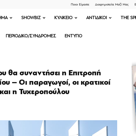
Ποιοι Είμαστε
Διαφημιστείτε Μαζί Μας
Ε
ΗΜΑ
SHOWBIZ
ΚΥΛΙΚΕΙΟ
ΑΝΤΙΔΙΚΟΙ
THE SP
ΠΕΡΙΟΔΙΚΟ/ΣΥΝΔΡΟΜΕΣ
ΕΝΤΥΠΟ
 θα συναντήσει η Επιτρoπή
υ – Οι παραγωγοί, οι κρατικοί
 και η Τυχεροπούλου