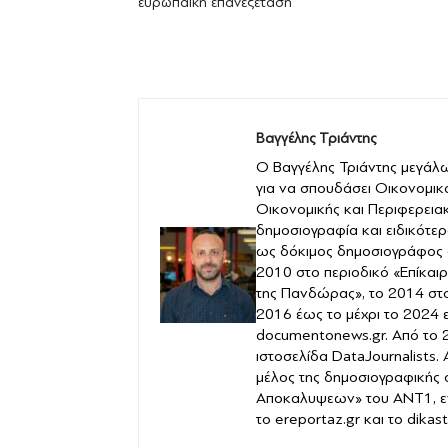
ευρωπαϊκή επανεξέταση
Βαγγέλης Τριάντης
Ο Βαγγέλης Τριάντης μεγάλω
για να σπουδάσει Οικονομικ
Οικονομικής και Περιφερειακ
δημοσιογραφία και ειδικότερ
ως δόκιμος δημοσιογράφος 
2010 στο περιοδικό «Επίκαιρ
της Πανδώρας», το 2014 στο 
2016 έως το μέχρι το 2024 
documentonews.gr. Από το 2
ιστοσελίδα DataJournalists.
μέλος της δημοσιογραφικής
Αποκαλυψεων» του ANT1, ε
το ereportaz.gr και το dika