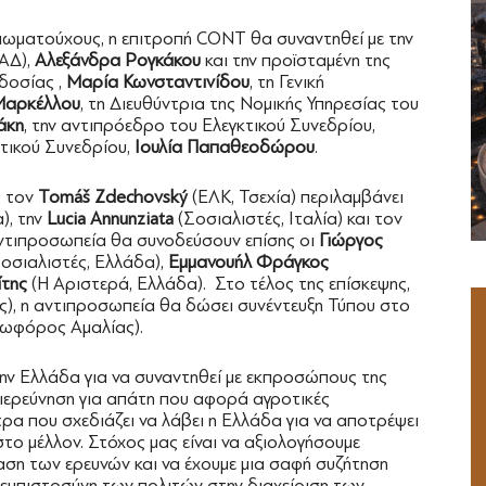
ξιωματούχους, η επιτροπή CONT θα συναντηθεί με την
ΑΔ),
Αλεξάνδρα Ρογκάκου
και την προϊσταμένη της
δοσίας ,
Μαρία Κωνσταντινίδου
, τη Γενική
Μαρκέλλου
, τη Διευθύντρια της Νομικής Υπηρεσίας του
άκη
, την αντιπρόεδρο του Ελεγκτικού Συνεδρίου,
τικού Συνεδρίου,
Ιουλία Παπαθεοδώρου
.
ς τον
Tomáš Zdechovský
(ΕΛΚ, Τσεχία) περιλαμβάνει
), την
Lucia Annunziata
(Σοσιαλιστές, Ιταλία) και τον
αντιπροσωπεία θα συνοδεύσουν επίσης οι
Γιώργος
οσιαλιστές, Ελλάδα),
Εμμανουήλ Φράγκος
της
(Η Αριστερά, Ελλάδα). Στο τέλος της επίσκεψης,
ς), η αντιπροσωπεία θα δώσει συνέντευξη Τύπου στο
εωφόρος Αμαλίας).
ην Ελλάδα για να συναντηθεί με εκπροσώπους της
 διερεύνηση για απάτη που αφορά αγροτικές
τρα που σχεδιάζει να λάβει η Ελλάδα για να αποτρέψει
ο μέλλον. Στόχος μας είναι να αξιολογήσουμε
ση των ερευνών και να έχουμε μια σαφή συζήτηση
ην εμπιστοσύνη των πολιτών στην διαχείριση των