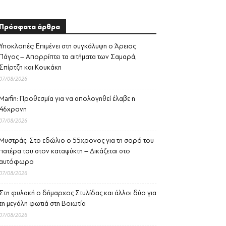
Πρόσφατα άρθρα
Υποκλοπές: Επιμένει στη συγκάλυψη ο Άρειος
Πάγος – Απορρίπτει τα αιτήματα των Σαμαρά,
Σπίρτζη και Κουκάκη
07/08/2026
Marfin: Προθεσμία για να απολογηθεί έλαβε η
46χρονη
07/08/2026
Μυστράς: Στο εδώλιο ο 55χρονος για τη σορό του
πατέρα του στον καταψύκτη – Δικάζεται στο
αυτόφωρο
07/08/2026
Στη φυλακή ο δήμαρχος Στυλίδας και άλλοι δύο για
τη μεγάλη φωτιά στη Βοιωτία
07/08/2026