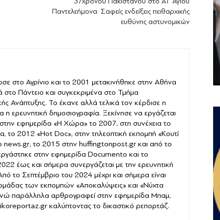
37χρονου Πακιστανού στο ΑΤ Αγίου
Παντελεήμονα: Σαφείς ενδείξεις πειθαρχικής
ευθύνης αστυνομικών
σε στο Αγρίνιο και το 2001 μετακινήθηκε στην Αθήνα
ά στο Πάντειο και συγκεκριμένα στο Τμήμα
ής Ανάπτυξης. Το έκανε αλλά τελικά τον κέρδισε η
α η ερευνητική δημοσιογραφία. Ξεκίνησε να εργάζεται
στην εφημερίδα «Η Χώρα» το 2007, στη συνέχεια το
α, το 2012 «Hot Doc», στην τηλεοπτική εκπομπή «Κουτί
news.gr, το 2015 στην huffingtonpost.gr και από το
εργάστηκε στην εφημερίδα Documento και το
022 έως και σήμερα συνεργάζεται με την ερευνητική
 Από το Σεπτέμβριο του 2024 μέχρι και σήμερα είναι
 ομάδας των εκπομπών «Αποκαλύψεις» και «Νύχτα
νώ παράλληλα αρθρογραφεί στην εφημερίδα Μπαμ,
stikoreportaz.gr καλύπτοντας το δικαστικό ρεπορτάζ.