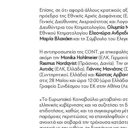
Επίσης, σε ότι αφορά άλλους κρατικούς α
πρόεδρο της Εθνικής Αρχής Διαφάνειας (Ε
Γενικής Διεύθυνσης Ακεραιότητας και Λογο
Διευθύντρια του Κτηματολογίου,
Ολυμπία 
Εθνικού Κτηματολογίου
Ελεονώρα Ανδρεδ
Μαρία Βλαχάκη
και τη Σύμβουλο του Ελεγκ
Η αντιπροσωπεία της CONT, με επικεφαλή
ακόμη την
Monika Hohlmeier
(ΕΛΚ, Γερμανία
Rasmus Nordqvist
(Πράσινοι, Δανία). Την 
Αυτιάς
(ΕΛΚ, Ελλάδα),
Γιάννης Μανιάτης
(Σ
(Συντηρητικοί, Ελλάδα) και
Κώστας Αρβανί
στις 28 Μαΐου και ώρα 12:00 (ώρα Ελλάδα
Γραφείο Συνδέσμου του ΕΚ στην Αθήνα (Λ
«Το Ευρωπαϊκό Κοινοβούλιο μεταβαίνει στ
ελληνικής κυβέρνησης και να συζητήσει τη
επιδοτήσεις, καθώς και τα συγκεκριμένα μέ
παρόμοιες περιπτώσεις να επαναληφθούν στ
ανοιχτά και σοβαρά την τρέχουσα κατάστα
σχετικά με την ευθύνη, τη διαφάνεια και τ