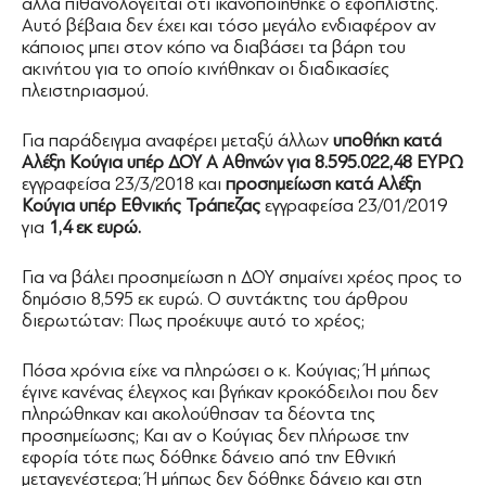
αλλά πιθανολογείται ότι ικανοποιήθηκε ο εφοπλιστής.
Αυτό βέβαια δεν έχει και τόσο μεγάλο ενδιαφέρον αν
κάποιος μπει στον κόπο να διαβάσει τα βάρη του
ακινήτου για το οποίο κινήθηκαν οι διαδικασίες
πλειστηριασμού.
Για παράδειγμα αναφέρει μεταξύ άλλων
υποθήκη κατά
Αλέξη Κούγια υπέρ ΔΟΥ Α Αθηνών για 8.595.022,48 ΕΥΡΩ
εγγραφείσα 23/3/2018 και
προσημείωση κατά Αλέξη
Κούγια υπέρ Εθνικής Τράπεζας
εγγραφείσα 23/01/2019
για
1,4 εκ ευρώ.
Για να βάλει προσημείωση η ΔΟΥ σημαίνει χρέος προς το
δημόσιο 8,595 εκ ευρώ. Ο συντάκτης του άρθρου
διερωτώταν: Πως προέκυψε αυτό το χρέος;
Πόσα χρόνια είχε να πληρώσει ο κ. Κούγιας; Ή μήπως
έγινε κανένας έλεγχος και βγήκαν κροκόδειλοι που δεν
πληρώθηκαν και ακολούθησαν τα δέοντα της
προσημείωσης; Και αν ο Κούγιας δεν πλήρωσε την
εφορία τότε πως δόθηκε δάνειο από την Εθνική
μεταγενέστερα; Ή μήπως δεν δόθηκε δάνειο και στη