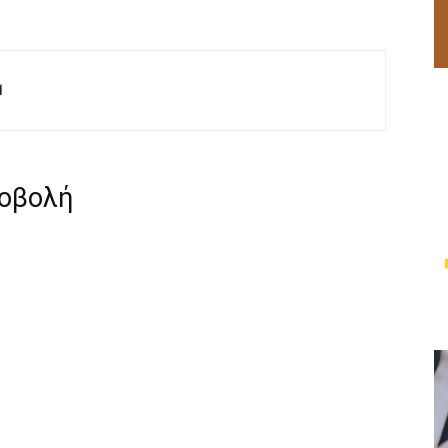
M
ροβολή