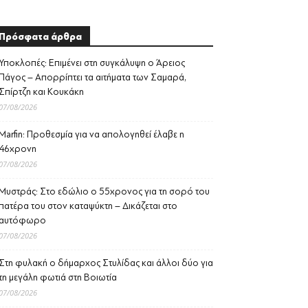
Πρόσφατα άρθρα
Υποκλοπές: Επιμένει στη συγκάλυψη ο Άρειος
Πάγος – Απορρίπτει τα αιτήματα των Σαμαρά,
Σπίρτζη και Κουκάκη
07/08/2026
Marfin: Προθεσμία για να απολογηθεί έλαβε η
46χρονη
07/08/2026
Μυστράς: Στο εδώλιο ο 55χρονος για τη σορό του
πατέρα του στον καταψύκτη – Δικάζεται στο
αυτόφωρο
07/08/2026
Στη φυλακή ο δήμαρχος Στυλίδας και άλλοι δύο για
τη μεγάλη φωτιά στη Βοιωτία
07/08/2026