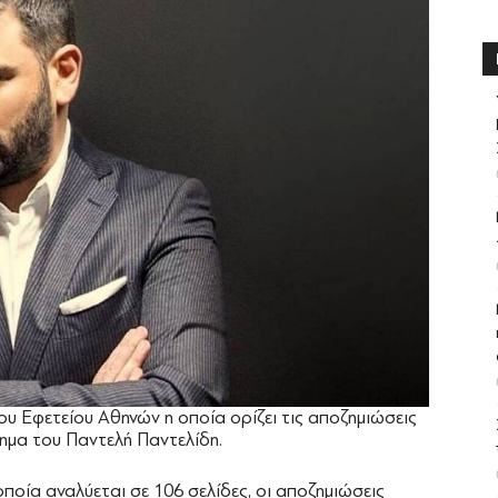
υ Εφετείου Αθηνών η οποία ορίζει τις αποζημιώσεις
χημα του Παντελή Παντελίδη.
ποία αναλύεται σε 106 σελίδες, οι αποζημιώσεις