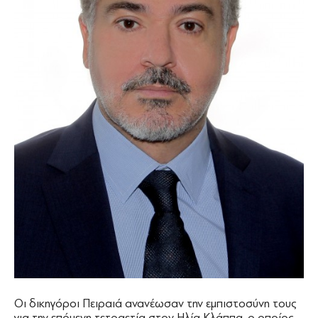
Οι δικηγόροι Πειραιά ανανέωσαν την εμπιστοσύνη τους
για την επόμενη τετραετία στον Ηλία Κλάππα, ο οποίος