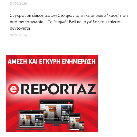
04/08/2026
Σύγκρουση ελικοπτέρων: Στο φως το επιχειρησιακό “χάος” πριν
από την τραγωδία – Τα “τυφλά” Bell και ο ρόλος του επίγειου
συντονιστή
04/08/2026