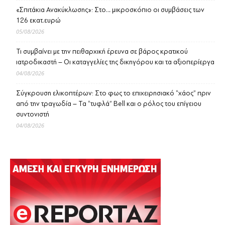
«Σπιτάκια Ανακύκλωσης»: Στο… μικροσκόπιο οι συμβάσεις των
126 εκατ.ευρώ
05/08/2026
Τι συμβαίνει με την πειθαρχική έρευνα σε βάρος κρατικού
ιατροδικαστή – Οι καταγγελίες της δικηγόρου και τα αξιοπερίεργα
04/08/2026
Σύγκρουση ελικοπτέρων: Στο φως το επιχειρησιακό “χάος” πριν
από την τραγωδία – Τα “τυφλά” Bell και ο ρόλος του επίγειου
συντονιστή
04/08/2026