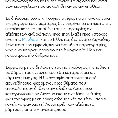
καθήκοντος τόσο κατά της ανακρίτριας όσο και κατά
των εισαγγελέων που ασχολήθηκαν με την υπόθεση.
Σε δηλώσεις του ο κ. Κούγιας ανέφερε ότι η ανακρίτρια
«χειραγωγεί τους μάρτυρες δεν εγκρίνει τα αιτήματα της
υπεράσπισης και αποδέχεται τις μαρτυρίες αν
αξιόπιστων ανθρώπων», ενώ επανέλαβε πως «στόχος
είναι η κ.
Μενδώνη
και το Ελληνικό, δεν είναι ο Λιγνάδης.
Τελευταία τον εμφανίζουν να έχει υλικό πορνογραφίες,
χωρίς να υπάρχει στοιχείο στη δικογραφία. Ήδη έχει
καταστραφεί ο άνθρωπος».
Σύμφωνα με τις δηλώσεις του ποινικολόγου, η υπόθεση
σε βάρος του εντολέα του «θα καταρρεύσει ως
χάρτινος πύργος. Η δικογραφία αποτελείται από
ασυνείδητους, φερόμενους ως θύματα που
αποκαλύπτουν δήθεν στην αλήθεια. Αυτοί που
καταγγέλλουν τον Λιγνάδη έχουν ανεβάσει χυδαίες
φωτογραφίες με επιλογές σεξουαλικές που δεν μπορεί
κανείς να φανταστεί. Αυτοί κρίθηκαν αξιόπιστοι
μάρτυρες από την ανακρίτρια..».