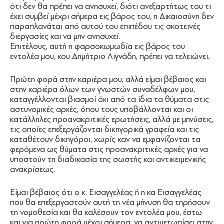
ότι δεν θα πρέπει να ανησυχεί, διότι ανεξαρτήτως του τι
έχει συμβεί μέχρι σήμερα εις βάρος του, η Δικαιοσύνη δεν
παραπλανάται από αυτού του επιπέδου τις σκοτεινές
διεργασίες και να μην ανησυχεί.
Επιτέλους, αυτή η φαρσοκωμωδία εις βάρος του
εντολέα μου, κου Δημήτριο Λιγνάδη, πρέπει να τελειώνει.
Πρώτη φορά στην καριέρα μου, αλλά είμαι βέβαιος και
στην καριέρα όλων των γνωστών συναδέλφων μου,
καταγγέλλονται βιασμοί όχι από τα ίδια τα θύματα στις
αστυνομικές αρχές, όπου τους υποβάλλονται και οι
κατάλληλες προανακριτικές ερωτήσεις, αλλά με μηνύσεις,
τις οποίες επεξεργάζονται δικηγορικά γραφεία και τις
καταθέτουν δικηγόροι, χωρίς καν να εμφανίζονται τα
φερόμενα ως θύματα στις προανακριτικές αρχές για να
υποστούν τη διαδικασία της σωστής και αντικειμενικής
ανακρίσεως.
Είμαι βέβαιος ότι ο κ. Εισαγγελέας ή η κα Εισαγγελέας
που θα επεξεργαστούν αυτή τη νέα μήνυση θα τηρήσουν
τη νομοθεσία και θα καλέσουν τον εντολέα μου, έστω
και για πρώτη φορά μέχρι σήμερα, να αντιμετωπίσει στην