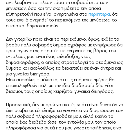
αντιλαμβάνεται πλέον τόσο τη σοβαρότητα των
μηνύσεων, όσο και την σκοπιμότητα την οποία
εξυπηρετούν) που είναι ανηρτημένα στα
περίπτερα
, ότι
τους έχει διανεμηθεί το περιεχόμενο της μηνύσεως, το
οποίο και δημοσιοποιούν.
Δεν γνωρίζω ποιο είναι το περιεχόμενο, όμως, εχθές το
βράδυ πολύ σοβαρός δημοσιογράφος με ενημέρωσε ότι
πρωταγωνιστής σε αυτές τις ενέργειες εις βάρος του
εντολέως μου είναι ένας φιλόδοξος, νέος
δημοσιογράφος, ο οποίος στρατολογεί τα φερόμενα ως
θύματα και ακολούθως τα διοχετεύει σε έναν άντρα και
μια γυναίκα δικηγόρο.
Μου απεκάλυψε, μάλιστα, ότι τις επόμενες ημέρες θα
αποκαλυφθούν πάλι με την ίδια διαδικασία δύο νέοι
βιασμοί, τους οποίους χειρίζεται γυναίκα δικηγόρος.
Προσωπικά, δεν μπορώ να πιστέψω ότι είναι δυνατόν να
έχει συμβεί αυτό, ελπίζω τα γεγονότα να διαψεύσουν τον
πολύ σοβαρό πληροφοριοδότη μου, αλλά εκείνο το
οποίο έχω διαβεβαιώσει τον εντολέα μου, τον οποίο
πληροφόρησα για αυτά που μου γνωστοποιήθηκαν, είναι