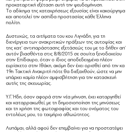
προκαταρτική εξέταση αυτή την ψευδομήνυση.
Το αδίκημα της καταχρήσεως εξουσίας είναι κακούργημα
και αποτελεί την ασπίδα προστασίας κάθε Έλληνα
πολίτη.
Δυστυχώς, τα αιτήματα του κου Λιγνάδη, για τη
διενέργεια των ανακριτικών πράξεων της αυτοψίας και
της κατ’ αντιπαράστασης εξετάσεώς του με το δήθεν απ’
αυτόν βιασθέντα στις 8/8/2015 σε σουίτα ξενοδοχείου
στην Επίδαυρο, όταν ο ίδιος αποδεδειγμένα πλέον
ευρίσκετο στην Ιθάκη, ακόμη δεν έχει ορισθεί από την κα
19η Τακτική Ανακριτή πότε θα διεξαχθούν, ώστε να μην
υπάρχει καμία πλέον αμφισβήτηση για την κατασκευή
αυτής της σκευωρίας.
Υ.Γ. Ήδη, όσον αφορά στην νέα μήνυση, έχει καταργηθεί
και καταρρακωθεί, με τη δημοσιοποίηση της μηνύσεως
και τη χρήση της φωτογραφίας και του ονόματος του
εντολέως μου, το τεκμήριο αθωώτητος.
Λυπάμαι, αλλά αφού δεν επεμβαίνει για να προστατέψει